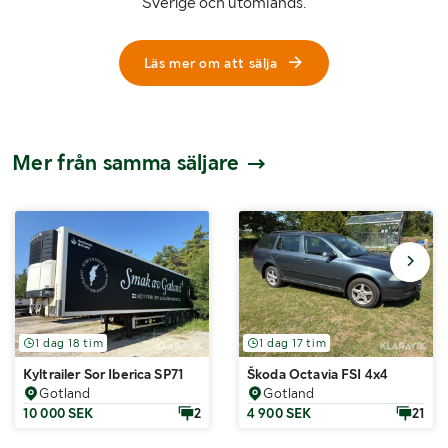
Sverige och utomlands.
Läs mer om att sälja
Mer från samma säljare
1 dag 18 tim
1 dag 17 tim
Kyltrailer Sor Iberica SP71
Škoda Octavia FSI 4x4
Gotland
Gotland
10 000 SEK
2
4 900 SEK
21