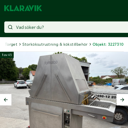
Torget
Storköksutrustning & kökstillbehör
Objekt: 3227310
1
av
45