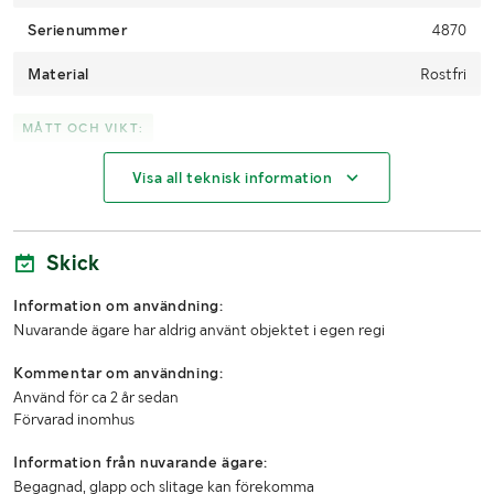
Serienummer
4870
Material
Rostfri
MÅTT OCH VIKT:
Visa all teknisk information
Längd (mm)
1,35m
Bredd (mm)
0,95m
Skick
Höjd (mm)
2,33m
Information om användning:
Nuvarande ägare har aldrig använt objektet i egen regi
Kommentar om användning:
Använd för ca 2 år sedan
Förvarad inomhus
Information från nuvarande ägare:
Begagnad, glapp och slitage kan förekomma