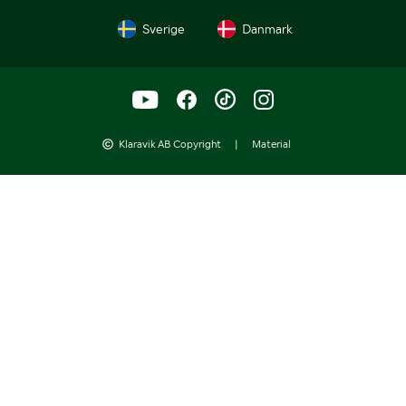
Sverige
Danmark
Klaravik AB Copyright
|
Material