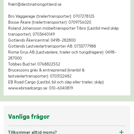
frakt@destinationgotland.se
Bro Väggarage (trailertransporter): 0707278125
Bosse Åkare (trailertransporter): 0709756020
Roland Johansson möbeltransporter Tibro (Lastbil med skåp
transporter): 0703440149
Gotlands Åkericentral: 0498-282800
Gotlands Lastväxlartransporter AB: 0733777988
Roma Grus AB (Lastväxlare, trailer och tungdragare): 0498-
287000
Tobbes Bud tel: 0768822552
Brucessons gräv & entreprenad (kranbil &
lastväxlartransporter): 0703122482
EB Road Cargo (Lastbil, bil och släp eller trailer, skåp)
www.ebroadcargo.se: 010-6040819
Vanliga frågor
Tillkommer alltid moms?