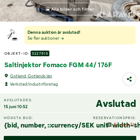
Alla bilder och filmer
Denna auktion är avslutad!
Se fler auktioner
OBJEKT-ID:
3227310
Saltinjektor Fomaco FGM 44/ 176F
Gotland, Gotlands län
Verkstad/industriföretag
Avslutad
AVSLUTADES:
15 juni 10:52
HÖGSTA BUD:
RESERVATIONSPRIS:
{bid, number, ::currency/SEK unit-width-sh
Ej uppnått