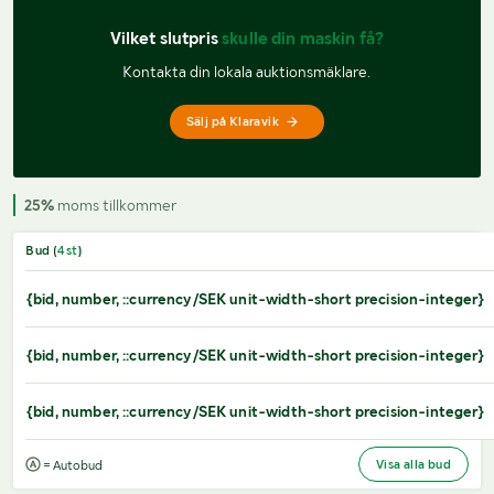
Vilket slutpris 
skulle din maskin få?
Kontakta din lokala auktionsmäklare.
Sälj på Klaravik
25%
moms tillkommer
Bud (
4
st
)
{bid, number, ::currency/SEK unit-width-short precision-integer}
{bid, number, ::currency/SEK unit-width-short precision-integer}
{bid, number, ::currency/SEK unit-width-short precision-integer}
Visa alla bud
= Autobud