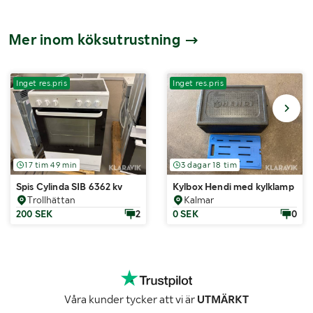
Mer inom köksutrustning
Inget res.pris
Inget res.pris
17 tim 49 min
3 dagar 18 tim
Spis Cylinda SIB 6362 kv
Kylbox Hendi med kylklamp
Trollhättan
Kalmar
200 SEK
2
0 SEK
0
Våra kunder tycker att vi är
UTMÄRKT