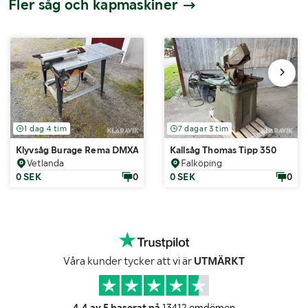
Fler såg och kapmaskiner
1 dag 4 tim
7 dagar 3 tim
Klyvsåg Burage Rema DMXA-32
Kallsåg Thomas Tipp 350
Vetlanda
Falköping
0 SEK
0
0 SEK
0
Våra kunder tycker att vi är
UTMÄRKT
4.4 av 5 baserat på
13412 omdömen