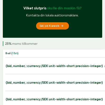
Vilket slutpris 
skulle din maskin få?
Kontakta din lokala auktionsmäklare.
Sälj på Klaravik
25%
moms tillkommer
Bud (
15
st
)
{bid, number, ::currency/SEK unit-width-short precision-integer}
{bid, number, ::currency/SEK unit-width-short precision-integer}
{bid, number, ::currency/SEK unit-width-short precision-integer}