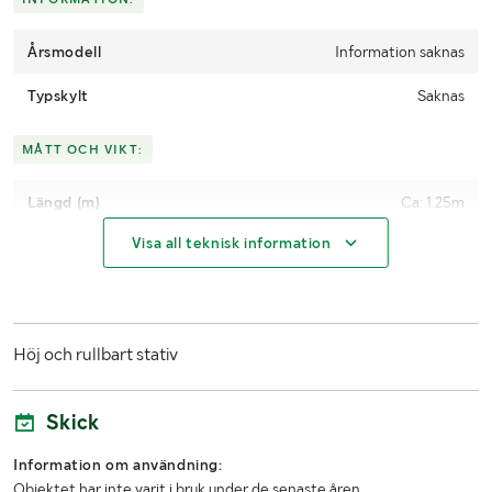
Årsmodell
Information saknas
Typskylt
Saknas
MÅTT OCH VIKT:
Längd (m)
Ca: 1.25m
Visa all teknisk information
Bredd (m)
Ca: 70cm
Höj och rullbart stativ
Skick
Information om användning:
Objektet har inte varit i bruk under de senaste åren