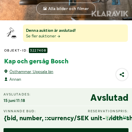
Alla bilder och filmer
Denna auktion är avslutad!
Se fler auktioner
OBJEKT-ID:
3227408
Kap och gersåg Bosch
Östhammar, Uppsala län
Annan
Avslutad
AVSLUTADES:
15 juni 11:18
VINNANDE BUD:
RESERVATIONSPRIS:
{bid, number, ::currency/SEK unit-width-sh
Uppnått