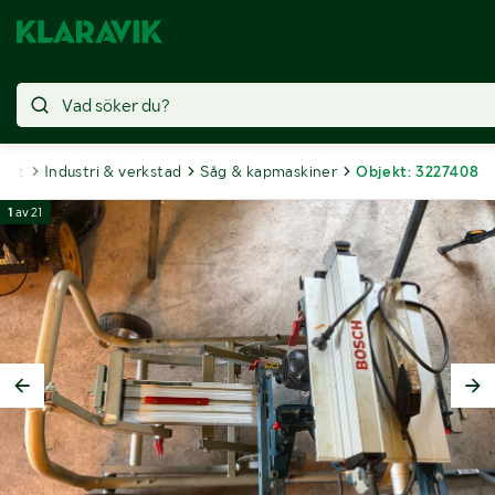
jekt
Industri & verkstad
Såg & kapmaskiner
Objekt: 3227408
1
av
21