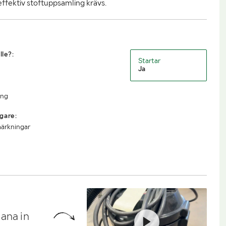
ffektiv stoftuppsamling krävs.
lle?:
Startar
Ja
ing
gare:
märkningar
ana in