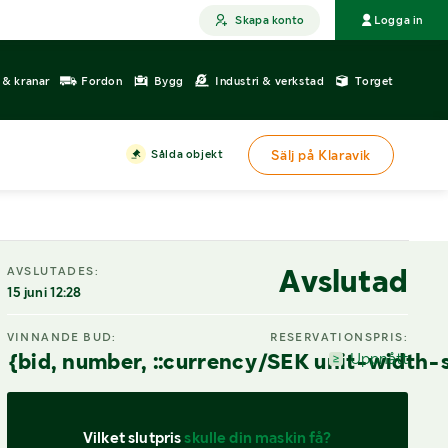
Skapa konto
Logga in
r & kranar
Fordon
Bygg
Industri & verkstad
Torget
Sålda objekt
Sälj på Klaravik
DIGITAL VISNING
Avslutad
AVSLUTADES:
15 juni 12:28
VINNANDE BUD:
RESERVATIONSPRIS:
{bid, number, ::currency/SEK unit-width-
Uppnått
Vilket slutpris 
skulle din maskin få?