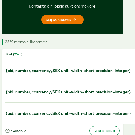
Kontakta din lokala auktionsmäklare.
Sälj på Klaravik
25%
moms tillkommer
Bud (
25
st
)
{bid, number, ::currency/SEK unit-width-short precision-integer}
{bid, number, ::currency/SEK unit-width-short precision-integer}
{bid, number, ::currency/SEK unit-width-short precision-integer}
Visa alla bud
= Autobud