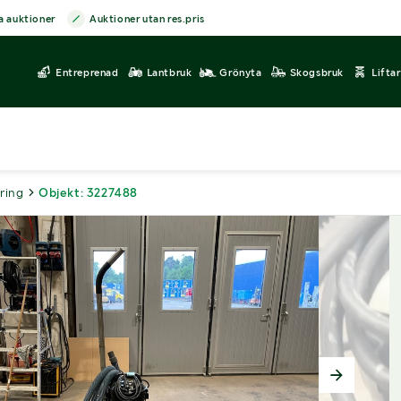
a auktioner
Auktioner utan res.pris
Entreprenad
Lantbruk
Grönyta
Skogsbruk
Lifta
ring
Objekt: 3227488