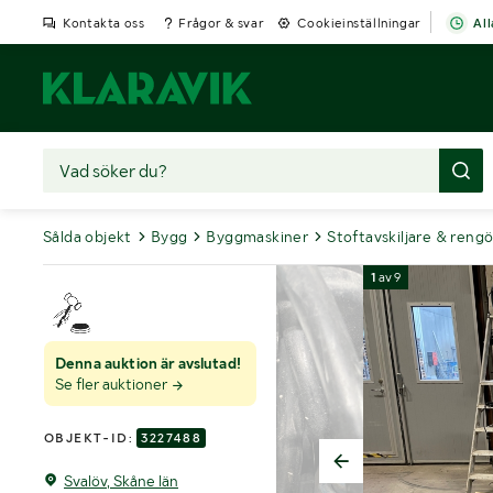
Kontakta oss
Frågor & svar
Cookieinställningar
All
Sålda objekt
Bygg
Byggmaskiner
Stoftavskiljare & rengö
1
av
9
Denna auktion är avslutad!
Se fler auktioner
OBJEKT-ID:
3227488
Svalöv, Skåne län