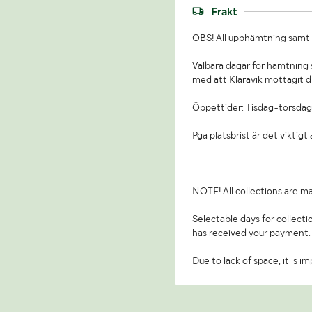
Frakt
OBS! All upphämtning samt b
Valbara dagar för hämtning s
med att Klaravik mottagit d
Öppettider: Tisdag-torsdag
Pga platsbrist är det viktig
----------
NOTE! All collections are ma
Selectable days for collecti
has received your payment.
Due to lack of space, it is 