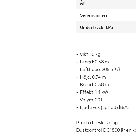
År
Serienummer
Undertryck (kPa)
- Vikt: 10 kg
- Längd: 0.38 m
- Luftflöde: 205 m³/h
- Höjd: 0.74 m
- Bredd: 0.38 m
- Effekt: 1.4 kW
- Volym: 20 l
- Ljudtryck (Lp): 68 dB(A)
Produktbeskrivning:
Dustcontrol DC1800 är en k