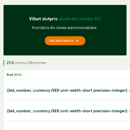
Vilket slutpris 
skulle din maskin få?
Kontakta din lokala auktionsmäklare.
Sälj på Klaravik
25%
moms tillkommer
Bud (
8
st
)
{bid, number, ::currency/SEK unit-width-short precision-integer}
{bid, number, ::currency/SEK unit-width-short precision-integer}