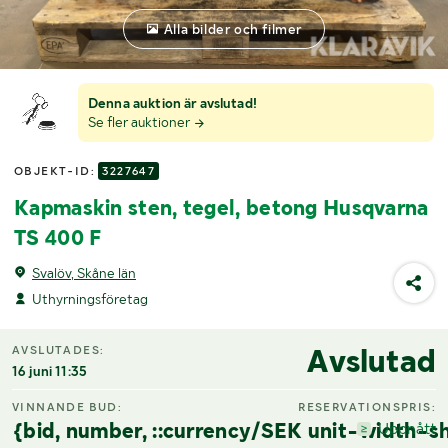
Alla bilder och filmer
Denna auktion är avslutad!
Se fler auktioner
OBJEKT-ID:
3227647
Kapmaskin sten, tegel, betong Husqvarna
TS 400 F
Svalöv, Skåne län
Uthyrningsföretag
Avslutad
AVSLUTADES:
16 juni 11:35
VINNANDE BUD:
RESERVATIONSPRIS:
{bid, number, ::currency/SEK unit-width-sh
Uppnått