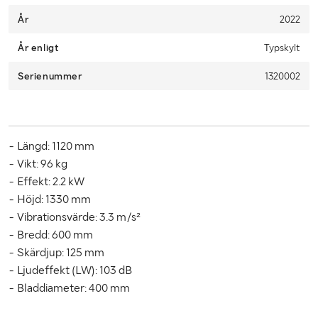
least one day before the intended day of collection.
År
2022
Selectable days for collection can be found in the booking
År enligt
Typskylt
portal. A link to the booking portal will be sent via email when
Klaravik has received your payment.
Serienummer
1320002
Due to lack of space, it is important that you as a buyer pick up
within 12 days from the end of the auction.
- Längd: 1120 mm
- Vikt: 96 kg
- Effekt: 2.2 kW
- Höjd: 1330 mm
- Vibrationsvärde: 3.3 m/s²
- Bredd: 600 mm
- Skärdjup: 125 mm
- Ljudeffekt (LW): 103 dB
- Bladdiameter: 400 mm