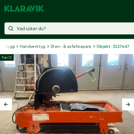
Bygg
Handverktyg
Sten- & asfaltkapare
Objekt: 3227647
1
av
12