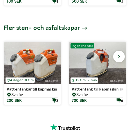
100 SEK
1
300 SEK
3
Fler sten- och asfaltskapar
Inget res.pris
4 dagar 10 tim
12 tim 16 min
Vattentankar till kapmaskin Husqvarna WT15
Vattentank till kapmaskin Husq
Svalöv
Svalöv
200 SEK
2
700 SEK
6