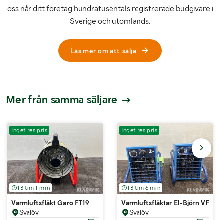
oss når ditt företag hundratusentals registrerade budgivare i
Sverige och utomlands.
Läs mer om att sälja
Mer från samma säljare
Inget res.pris
Inget res.pris
13 tim 1 min
13 tim 6 min
Varmluftsfläkt Garo FT19
Varmluftsfläktar El-Björn VF21
Svalöv
Svalöv