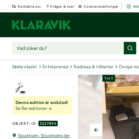
Kontakta oss
Frågor & svar
Cookieinställningar
All
Sålda objekt
Entreprenad
Redskap & tillbehör
Övriga re
1
av
5
Denna auktion är avslutad!
Se fler auktioner
OBJEKT-ID:
3227894
Stockholm, Stockholms län