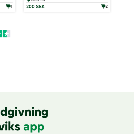
200 SEK
0 SE
1
2
dgivning
viks
app