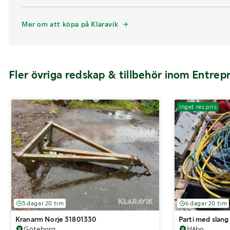
Mer om att köpa på Klaravik
Fler övriga redskap & tillbehör inom Entre
Inget res.pris
5 dagar 20 tim
6 dagar 20 tim
Kranarm Norje 31801330
Parti med slang
Göteborg
Håbo