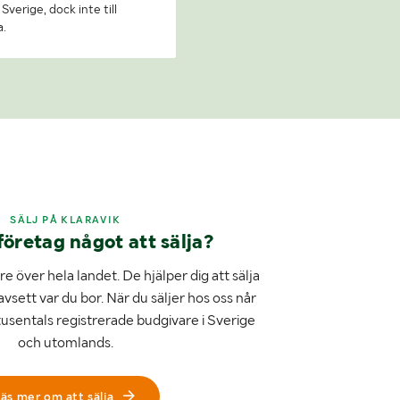
Sverige, dock inte till
a.
SÄLJ PÅ KLARAVIK
företag något att sälja?
e över hela landet. De hjälper dig att sälja
avsett var du bor. När du säljer hos oss når
tusentals registrerade budgivare i Sverige
och utomlands.
äs mer om att sälja