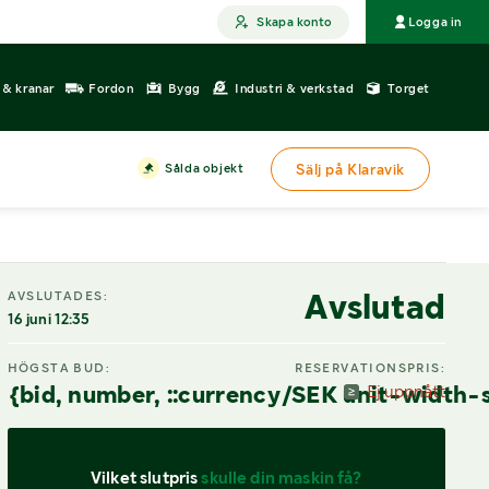
Skapa konto
Logga in
r & kranar
Fordon
Bygg
Industri & verkstad
Torget
Sålda objekt
Sälj på Klaravik
Avslutad
AVSLUTADES:
16 juni 12:35
HÖGSTA BUD:
RESERVATIONSPRIS:
{bid, number, ::currency/SEK unit-width-
Ej uppnått
Vilket slutpris 
skulle din maskin få?