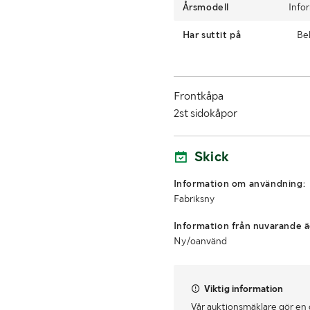
Årsmodell
Info
Har suttit på
Be
Frontkåpa
2st sidokåpor
Skick
Information om användning:
Fabriksny
Information från nuvarande ä
Ny/oanvänd
Viktig information
Vår auktionsmäklare gör en