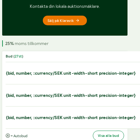
Kontakta din lokala auktionsmäklare.
Sälj på Klaravik
25%
moms tillkommer
Bud (
27
st
)
{bid, number, ::currency/SEK unit-width-short precision-integer}
{bid, number, ::currency/SEK unit-width-short precision-integer}
{bid, number, ::currency/SEK unit-width-short precision-integer}
Visa alla bud
= Autobud