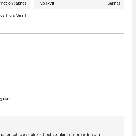
rmation saknas
Typskylt
Saknas
los TransGiant
gare:
 genomgång av objektet och samlar in information om