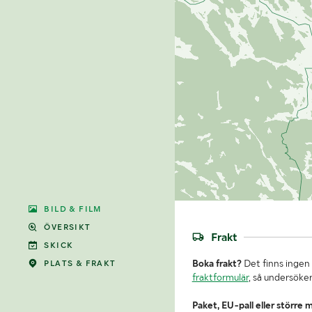
BILD & FILM
ÖVERSIKT
Frakt
SKICK
Boka frakt?
Det finns ingen 
PLATS & FRAKT
fraktformulär
, så undersöker
Paket, EU-pall eller större 