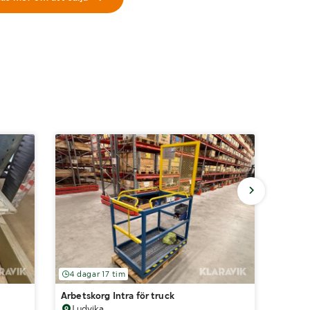
4 dagar 17 tim
6 dag
Arbetskorg Intra för truck
Grip H
Ludvika
Str