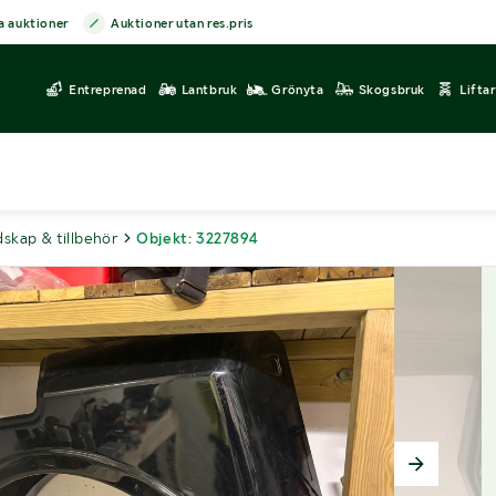
a auktioner
Auktioner utan res.pris
Entreprenad
Lantbruk
Grönyta
Skogsbruk
Lifta
dskap & tillbehör
Objekt: 3227894