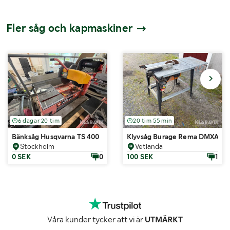
Fler såg och kapmaskiner
6 dagar 20 tim
20 tim 55 min
Bänksåg Husqvarna TS 400
Klyvsåg Burage Rema DMXA-3
Stockholm
Vetlanda
0 SEK
0
100 SEK
1
Våra kunder tycker att vi är
UTMÄRKT