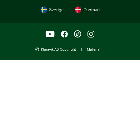
Sverige
Danmark
Klaravik AB Copyright
|
Material