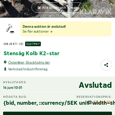
Alla bilder och filmer
Denna auktion är avslutad!
Se fler auktioner
OBJEKT-ID:
3227907
Stensåg Kolb K2-star
Österåker, Stockholms län
Verkstad/industriföretag
Avslutad
AVSLUTADES:
16 juni 10:01
HÖGSTA BUD:
RESERVATIONSPRIS:
{bid, number, ::currency/SEK unit-width-sh
Ej uppnått