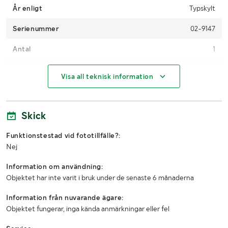
År enligt
Typskylt
Serienummer
02-9147
Antal
1
Användarmanual
Nej
Visa all teknisk information
MÅTT OCH VIKT:
Skick
Bredd (m)
4,5
Funktionstestad vid fototillfälle?:
Höjd (m)
2.3
Nej
Djup (m)
2.4
Information om användning:
Objektet har inte varit i bruk under de senaste 6 månaderna
Övriga mått
400V 50Hz 7351h
Information från nuvarande ägare:
Objektet fungerar, inga kända anmärkningar eller fel