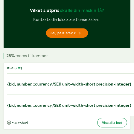
Vilket slutpris 
skulle din maskin få?
Kontakta din lokala auktionsmäklare.
Sälj på Klaravik
25%
moms tillkommer
Bud (
2
st
)
{bid, number, ::currency/SEK unit-width-short precision-integer}
{bid, number, ::currency/SEK unit-width-short precision-integer}
Visa alla bud
= Autobud