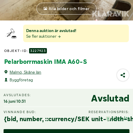
Alla bilder och filmer
Denna auktion är avslutad!
Se fler auktioner
OBJEKT-ID:
3227923
Pelarborrmaskin IMA A60-S
Malmö, Skåne län
Byggföretag
Avslutad
AVSLUTADES:
16 juni 10:31
VINNANDE BUD:
RESERVATIONSPRIS:
{bid, number, ::currency/SEK unit-width-sh
Uppnått