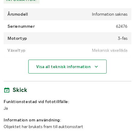
Årsmodell
Information saknas
Serienummer
62476
Motortyp
3-fas
Växeltyp
Mekanisk växellåda
CE-märkt
Ej krav, tillverkad innan 1995
Visa all teknisk information
MÅTT OCH VIKT:
Skick
Längd (mm)
650
Funktionstestad vid fototillfälle:
Bredd (mm)
700
Ja
Höjd (mm)
1700
Information om användning:
Objektet har brukats fram till auktionsstart