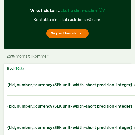
Vilket slutpris 
skulle din maskin få?
Kontakta din lokala auktionsmäklare.
Sälj på Klaravik
25%
moms tillkommer
Bud (
16
st
)
{bid, number, ::currency/SEK unit-width-short precision-integer}
{bid, number, ::currency/SEK unit-width-short precision-integer}
{bid, number, ::currency/SEK unit-width-short precision-integer}