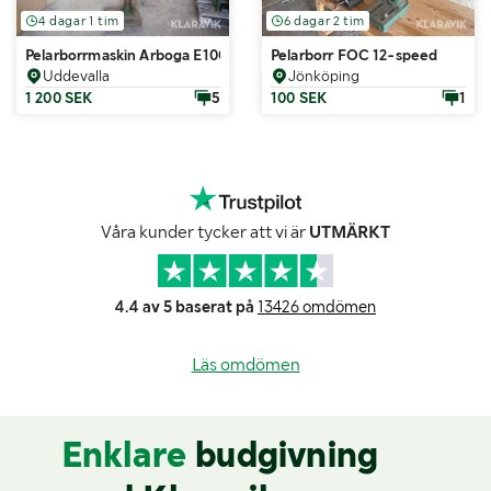
4 dagar 1 tim
6 dagar 2 tim
Pelarborrmaskin Arboga E100S
Pelarborr FOC 12-speed
Uddevalla
Jönköping
1 200 SEK
5
100 SEK
1
Våra kunder tycker att vi är
UTMÄRKT
4.4 av 5 baserat på
13426 omdömen
Läs omdömen
Enklare
budgivning