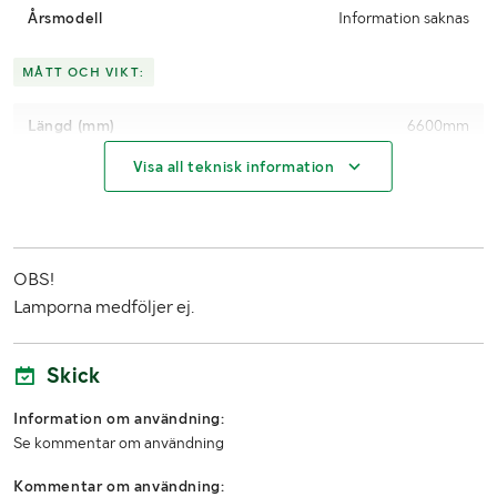
Årsmodell
Information saknas
MÅTT OCH VIKT:
Längd (mm)
6600mm
Visa all teknisk information
Bredd (mm)
Mast: 500mm fundament: 1400mm 1st: 1700mm
Höjd (mm)
Fundament: ca 950mm 1st: 650mm
OBS!
Lamporna medföljer ej.
Skick
Information om användning:
Se kommentar om användning
Kommentar om användning: