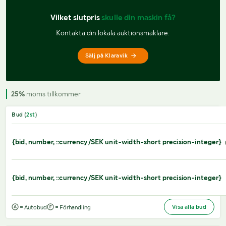
Vilket slutpris 
skulle din maskin få?
Kontakta din lokala auktionsmäklare.
Sälj på Klaravik
25%
moms tillkommer
Bud (
2
st
)
{bid, number, ::currency/SEK unit-width-short precision-integer}
{bid, number, ::currency/SEK unit-width-short precision-integer}
Visa alla bud
= Autobud
= Förhandling