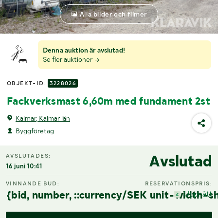
Alla bilder och filmer
Denna auktion är avslutad!
Se fler auktioner
OBJEKT-ID:
3228026
Fackverksmast 6,60m med fundament 2st
Kalmar, Kalmar län
Byggföretag
Avslutad
AVSLUTADES:
16 juni 10:41
VINNANDE BUD:
RESERVATIONSPRIS:
{bid, number, ::currency/SEK unit-width-sh
Uppnått