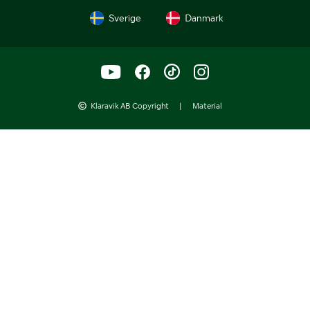
Sverige
Danmark
Klaravik AB Copyright
|
Material