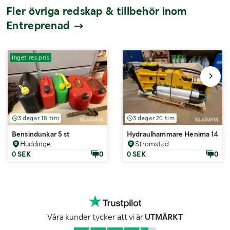
Fler övriga redskap & tillbehör inom
Entreprenad
Inget res.pris
3 dagar 18 tim
3 dagar 20 tim
Bensindunkar 5 st
Hydraulhammare Henima 1400 S
Huddinge
Strömstad
0 SEK
0
0 SEK
0
Våra kunder tycker att vi är
UTMÄRKT