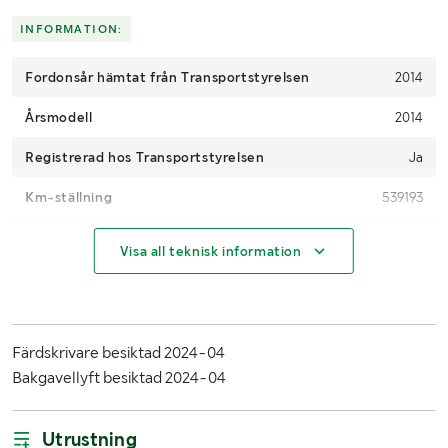
Skicka en finansieringsförfrågan här
.
INFORMATION:
Fordonsår hämtat från Transportstyrelsen
2014
Årsmodell
2014
Registrerad hos Transportstyrelsen
Ja
Km-ställning
539193
Motoreffekt (kW/hk)
290 kW / 394 hp
Visa all teknisk information
Miljöklass
6
Växellåda
Automat
Färdskrivare besiktad 2024-04
Drivmedel
Diesel
Bakgavellyft besiktad 2024-04
Drag
Bygel
Utrustning
Antal passagerare
1