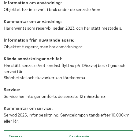
Information om användning:
Fordonskategori EU
N3
Objektet har inte varit i bruk under de senaste åren
Kommentar om användning:
MÅTT OCH VIKT:
Har använts som reservbil sedan 2023, och har stått mestadels.
Tjänstevikt (kg)
12265
Information från nuvarande ägare:
Objektet fungerar, men har anmärkningar
Totalvikt (kg)
27000
Kända anmärkningar och fel:
Max lastvikt (kg)
14735
Har stått senaste året, endast flyttad på. Därav ej besiktigad och
servad i år
Tillåten lastvikt (kg)
14735
Skönhetsfel och skavanker kan förekomma
Max släpvagnsvikt (kg)
35000
Service:
Service har inte genomförts de senaste 12 månaderna
Max sammanlagd bruttovikt (kg)
44000
Kommentar om service:
Längd (mm)
9750
Servad 2025, inför besiktning. Servicelampan tänds efter 10.000km
eller 1år.
Bredd (mm)
2600
Höjd (mm)
4000
Startar
Kör framåt