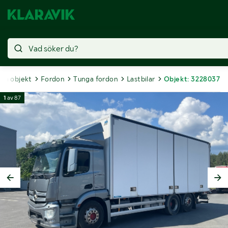
lda objekt
Fordon
Tunga fordon
Lastbilar
Objekt: 3228037
1
av
87