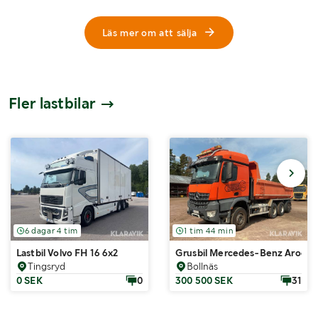
Läs mer om att sälja
Fler lastbilar
6 dagar 4 tim
1 tim 44 min
Lastbil Volvo FH 16 6x2
Grusbil Mercedes-Benz Arocs
Tingsryd
Bollnäs
0 SEK
0
300 500 SEK
31