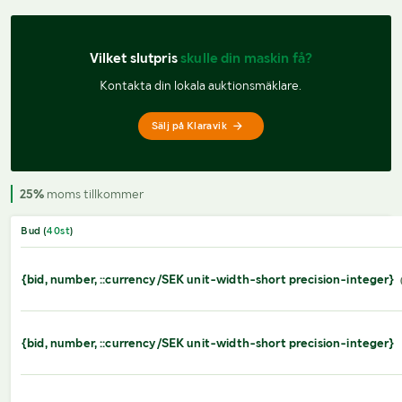
Vilket slutpris 
skulle din maskin få?
Kontakta din lokala auktionsmäklare.
Sälj på Klaravik
25%
moms tillkommer
Bud (
40
st
)
{bid, number, ::currency/SEK unit-width-short precision-integer}
{bid, number, ::currency/SEK unit-width-short precision-integer}