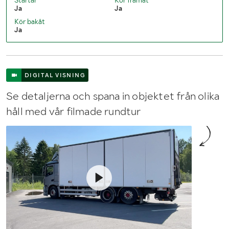
Ja
Ja
Lastutrymmets längd (mm)
7550
Kör bakåt
Ja
Axelavstånd max (mm)
4600 / 1350 / 0
DIGITAL VISNING
Se detaljerna och spana in objektet från olika
håll med vår filmade rundtur