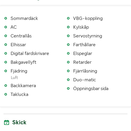
Antal nycklar
1
Sommardäck
VBG-koppling
Fordonsstatus
Avställd, fordonsskatt tillkommer vid påställning.
AC
Kylskåp
Fordonstyp
LB
Centrallås
Servostyrning
Körförbud
Ja, 2026-06-01
Elhissar
Farthållare
Digital färdskrivare
Elspeglar
Importerad
Nej
Bakgavellyft
Retarder
1:a reg./1:a trafik sv.
20140521 / 20140613
Fjädring
Fjärrlåsning
Luft
Senaste godkända besiktning
20250529
Duo-matic
Backkamera
Öppningsbar sida
Besiktigad till och med
20260531
Taklucka
Årsskatt
500 kr
Årsskatt betald t o m
20260630
Skick
Vägavgift (kr/år)
14414