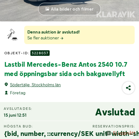
Alla bilder och filmer
Denna auktion är avslutad!
Se fler auktioner
OBJEKT-ID:
3228037
Lastbil Mercedes-Benz Antos 2540 10.7
med öppningsbar sida och bakgavellyft
Södertälje, Stockholms län
Företag
Avslutad
AVSLUTADES:
15 juni 12:51
HÖGSTA BUD:
RESERVATIONSPRIS:
{bid, number, ::currency/SEK unit-width-sh
Ej uppnått