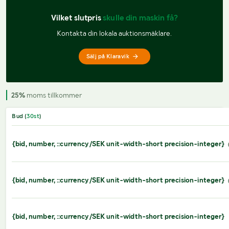
Vilket slutpris 
skulle din maskin få?
Kontakta din lokala auktionsmäklare.
Sälj på Klaravik
25%
moms tillkommer
Bud (
30
st
)
{bid, number, ::currency/SEK unit-width-short precision-integer}
{bid, number, ::currency/SEK unit-width-short precision-integer}
{bid, number, ::currency/SEK unit-width-short precision-integer}