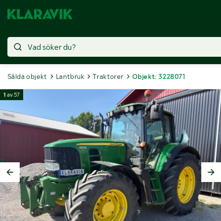
Sålda objekt
Lantbruk
Traktorer
Objekt: 3228071
1
av
57