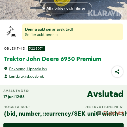
Alla bilder och filmer
Denna auktion är avslutad!
Se fler auktioner
OBJEKT-ID:
3228071
Traktor John Deere 6930 Premium
Enköping, Uppsala län
Lantbruk/skogsbruk
Avslutad
AVSLUTADES:
17 juni 12:56
HÖGSTA BUD:
RESERVATIONSPRIS:
{bid, number, ::currency/SEK unit-width-sh
Ej uppnått