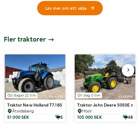
Läs mer om att sälja
Fler traktorer
2 dagar 22 tim
1 dag 0 tim
Traktor New Holland T7.185
Traktor John Deere 5050E med
Åtvidaberg
Höör
51 000 SEK
5
103 000 SEK
48