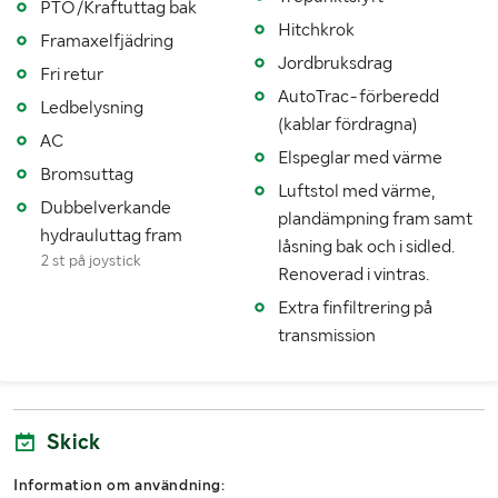
PTO/Kraftuttag bak
Hitchkrok
Framaxelfjädring
Fordonsstatus
Påställd
Jordbruksdrag
Fri retur
Senaste godkända besiktning
20061219
AutoTrac-förberedd
Ledbelysning
(kablar fördragna)
Importerad
Nej
AC
Elspeglar med värme
Bromsuttag
MÅTT OCH VIKT:
Luftstol med värme,
Dubbelverkande
plandämpning fram samt
hydrauluttag fram
Tjänstevikt (kg)
7200
låsning bak och i sidled.
2 st på joystick
Renoverad i vintras.
Lastvikt (kg)
3800
Extra finfiltrering på
Totalvikt (kg)
11000
transmission
Längd (mm)
5200
Bredd (mm)
2550
Skick
Information om användning: