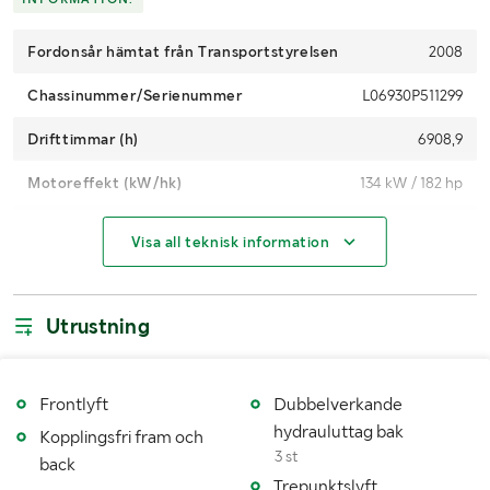
Fordonsår hämtat från Transportstyrelsen
2008
Chassinummer/Serienummer
L06930P511299
Drifttimmar (h)
6908,9
Motoreffekt (kW/hk)
134 kW / 182 hp
Maxhastighet (km/h)
40
Visa all teknisk information
Snabbgående
Ja
Växellåda
Steglös
Utrustning
Drivmedel
Diesel
Dimensioner däck fram
540/65R28
Frontlyft
Dubbelverkande
hydrauluttag bak
Kopplingsfri fram och
Dimensioner däck bak
600/65xR38
3 st
back
Trepunktslyft
Antal nycklar
1