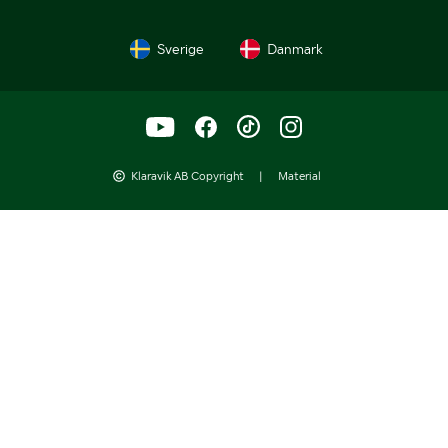
Sverige
Danmark
Klaravik AB Copyright
|
Material