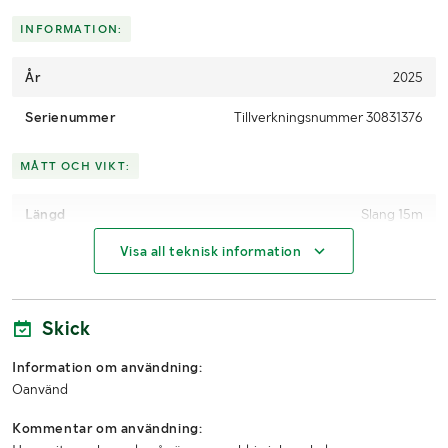
Skicka en finansieringsförfrågan här
.
INFORMATION:
År
2025
Serienummer
Tillverkningsnummer 30831376
MÅTT OCH VIKT:
Längd
Slang 15m
Visa all teknisk information
Skick
Information om användning:
Oanvänd
Kommentar om användning: