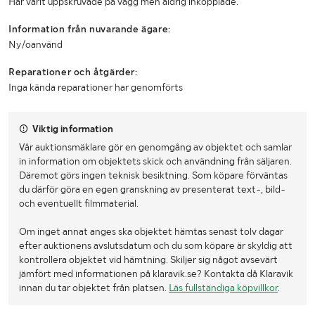
Har varit uppskruvade på vägg men aldrig inkopplade.
Information från nuvarande ägare:
Ny/oanvänd
Reparationer och åtgärder:
Inga kända reparationer har genomförts
Viktig information
Vår auktionsmäklare gör en genomgång av objektet och samlar
in information om objektets skick och användning från säljaren.
Däremot görs ingen teknisk besiktning. Som köpare förväntas
du därför göra en egen granskning av presenterat text-, bild-
och eventuellt filmmaterial.
Om inget annat anges ska objektet hämtas senast tolv dagar
efter auktionens avslutsdatum och du som köpare är skyldig att
kontrollera objektet vid hämtning. Skiljer sig något avsevärt
jämfört med informationen på klaravik.se? Kontakta då Klaravik
innan du tar objektet från platsen.
Läs fullständiga köpvillkor
.