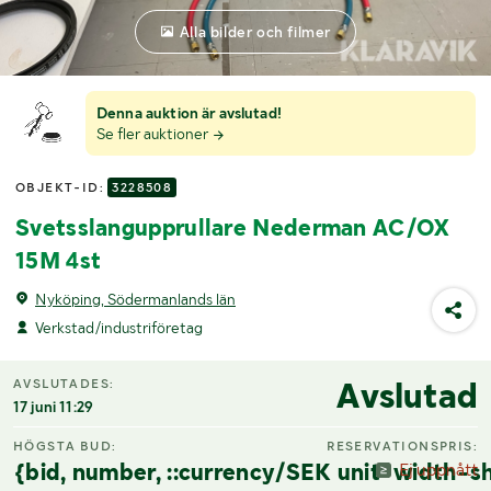
Alla bilder och filmer
Denna auktion är avslutad!
Se fler auktioner
OBJEKT-ID:
3228508
Svetsslangupprullare Nederman AC/OX
15M 4st
Nyköping, Södermanlands län
Verkstad/industriföretag
Avslutad
AVSLUTADES:
17 juni 11:29
HÖGSTA BUD:
RESERVATIONSPRIS:
{bid, number, ::currency/SEK unit-width-sh
Ej uppnått