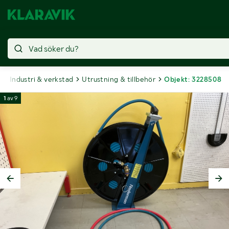
t
Industri & verkstad
Utrustning & tillbehör
Objekt: 3228508
1
av
9