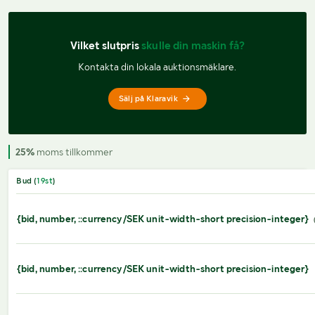
Vilket slutpris 
skulle din maskin få?
Kontakta din lokala auktionsmäklare.
Sälj på Klaravik
25%
moms tillkommer
Bud (
19
st
)
{bid, number, ::currency/SEK unit-width-short precision-integer}
{bid, number, ::currency/SEK unit-width-short precision-integer}