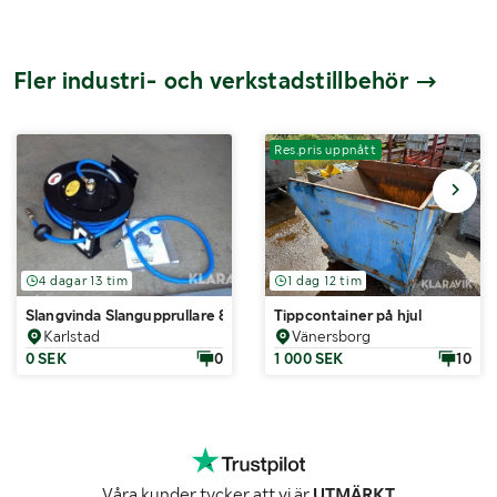
Fler industri- och verkstadstillbehör
Res.pris uppnått
4 dagar 13 tim
1 dag 12 tim
Slangvinda Slangupprullare 8 meter Luft
Tippcontainer på hjul
Karlstad
Vänersborg
0 SEK
0
1 000 SEK
10
Våra kunder tycker att vi är
UTMÄRKT