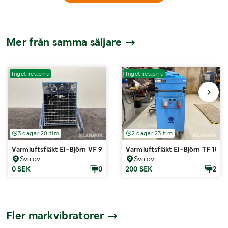
Mer från samma säljare
Inget res.pris
Inget res.pris
3 dagar 20 tim
2 dagar 23 tim
Varmluftsfläkt El-Björn VF 9B
Varmluftsfläkt El-Björn TF 18 E
Svalöv
Svalöv
0 SEK
0
200 SEK
2
Fler markvibratorer