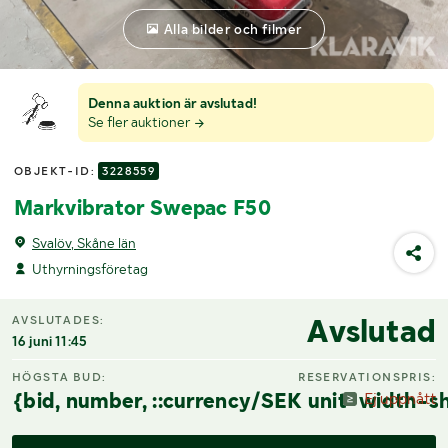
Alla bilder och filmer
Denna auktion är avslutad!
Se fler auktioner
OBJEKT-ID:
3228559
Markvibrator Swepac F50
Svalöv, Skåne län
Uthyrningsföretag
Avslutad
AVSLUTADES:
16 juni 11:45
HÖGSTA BUD:
RESERVATIONSPRIS:
{bid, number, ::currency/SEK unit-width-sh
Ej uppnått