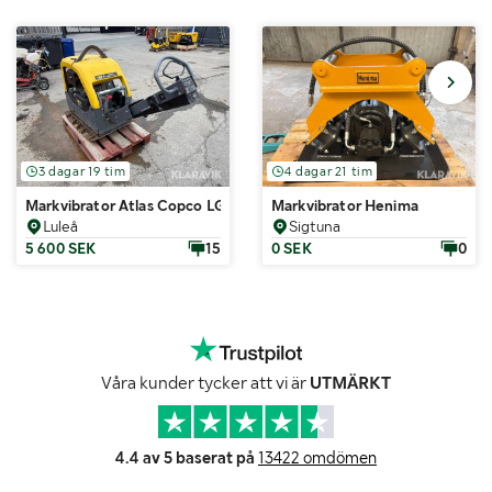
3 dagar 19 tim
4 dagar 21 tim
Markvibrator Atlas Copco LG504
Markvibrator Henima
Luleå
Sigtuna
5 600 SEK
15
0 SEK
0
Våra kunder tycker att vi är
UTMÄRKT
4.4 av 5 baserat på
13422 omdömen