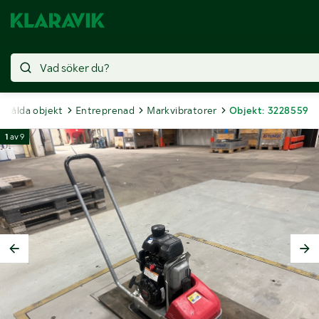
Sålda objekt
Entreprenad
Markvibratorer
Objekt: 3228559
1
av
9