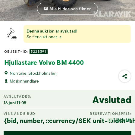
Alla bilder och filmer
Denna auktion är avslutad!
Se fler auktioner
OBJEKT-ID:
3228591
Hjullastare Volvo BM 4400
Norrtälje, Stockholms län
Maskinhandlare
Avslutad
AVSLUTADES:
16 juni 11:08
VINNANDE BUD:
RESERVATIONSPRIS:
{bid, number, ::currency/SEK unit-width-sh
Uppnått