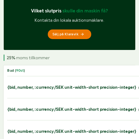
Vilket slutpris 
skulle din maskin få?
Kontakta din lokala auktionsmäklare.
Sälj på Klaravik
25%
moms tillkommer
Bud (
90
st
)
{bid, number, ::currency/SEK unit-width-short precision-integer}
{bid, number, ::currency/SEK unit-width-short precision-integer}
{bid, number, ::currency/SEK unit-width-short precision-integer}