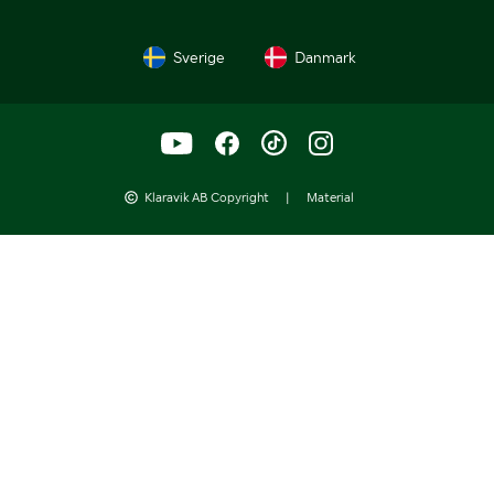
Sverige
Danmark
Klaravik AB Copyright
|
Material