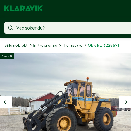
Sålda objekt
Entreprenad
Hjullastare
Objekt: 3228591
1
av
60