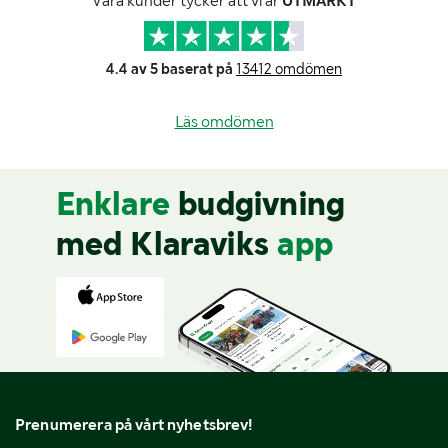
Våra kunder tycker att vi är
UTMÄRKT
4.4 av 5 baserat på
13412 omdömen
Läs omdömen
Enklare
budgivning
med Klaraviks
app
Prenumerera på vårt nyhetsbrev!