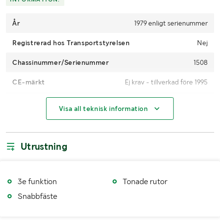
År
1979 enligt serienummer
Registrerad hos Transportstyrelsen
Nej
Chassinummer/Serienummer
1508
CE-märkt
Ej krav - tillverkad före 1995
Analoga drifttimmar (h)
25174,2 h
Visa all teknisk information
Växellåda
Manuell
Drivmedel
Diesel
Utrustning
AdBlue
Finns ej
Däckdimension fram
20.5-25
3e funktion
Tonade rutor
Snabbfäste
Däckdimension bak
20.5-25
Antal nycklar
1