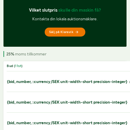
Vilket slutpris 
skulle din maskin få?
Kontakta din lokala auktionsmäklare.
Sälj på Klaravik
25%
moms tillkommer
Bud (
11
st
)
{bid, number, ::currency/SEK unit-width-short precision-integer}
{bid, number, ::currency/SEK unit-width-short precision-integer}
{bid, number, ::currency/SEK unit-width-short precision-integer}