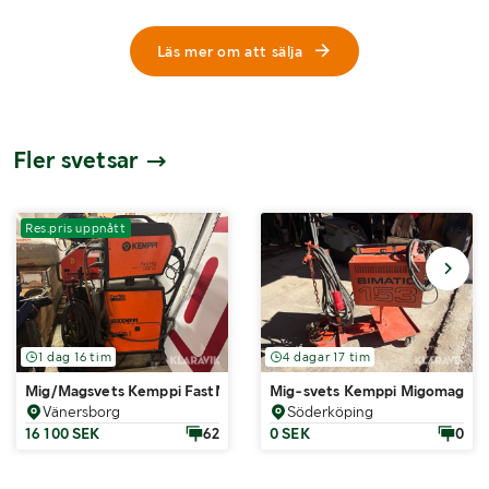
Läs mer om att sälja
Fler svetsar
Res.pris uppnått
1 dag 16 tim
4 dagar 17 tim
Mig/Magsvets Kemppi FastMig MXF 65 FastCool 10
Mig-svets Kemppi Migomag
Vänersborg
Söderköping
16 100 SEK
62
0 SEK
0