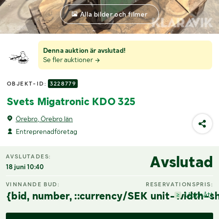
Alla bilder och filmer
Denna auktion är avslutad!
Se fler auktioner
OBJEKT-ID:
3228779
Svets Migatronic KDO 325
Örebro, Örebro län
Entreprenadföretag
Avslutad
AVSLUTADES:
18 juni 10:40
VINNANDE BUD:
RESERVATIONSPRIS:
{bid, number, ::currency/SEK unit-width-sh
Uppnått