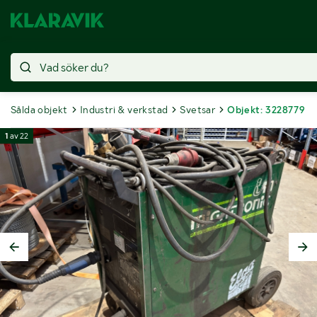
Sålda objekt
Industri & verkstad
Svetsar
Objekt: 3228779
1
av
22