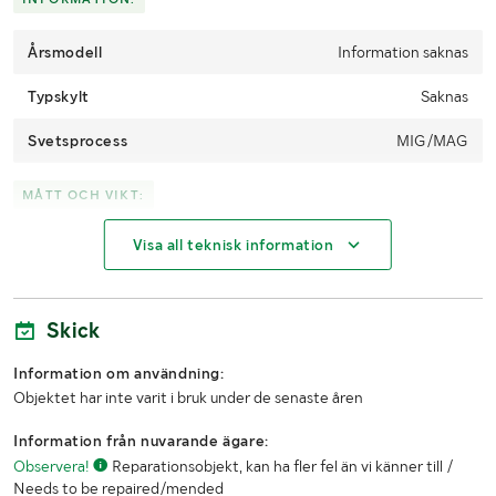
Årsmodell
Information saknas
Typskylt
Saknas
Svetsprocess
MIG/MAG
MÅTT OCH VIKT:
Visa all teknisk information
Längd (mm)
1000
Bredd (mm)
450
Skick
Höjd (mm)
860
Information om användning:
LASTHJÄLPSINFORMATION:
Objektet har inte varit i bruk under de senaste åren
Information från nuvarande ägare:
Lasthjälp med
Lastmaskin
Observera!
Reparationsobjekt, kan ha fler fel än vi känner till /
Needs to be repaired/mended