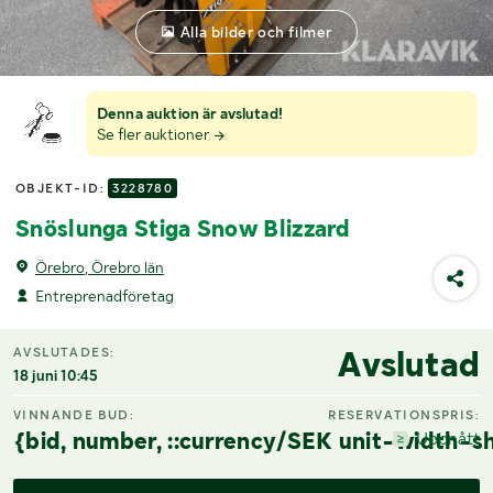
Alla bilder och filmer
Denna auktion är avslutad!
Se fler auktioner
OBJEKT-ID:
3228780
Snöslunga Stiga Snow Blizzard
Örebro, Örebro län
Entreprenadföretag
Avslutad
AVSLUTADES:
18 juni 10:45
VINNANDE BUD:
RESERVATIONSPRIS:
{bid, number, ::currency/SEK unit-width-sh
Uppnått