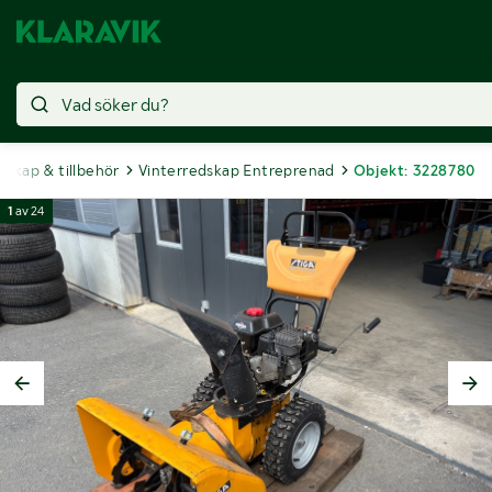
dskap & tillbehör
Vinterredskap Entreprenad
Objekt: 3228780
1
av
24