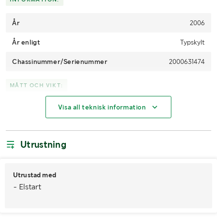
År
2006
År enligt
Typskylt
Chassinummer/Serienummer
2000631474
MÅTT OCH VIKT:
Visa all teknisk information
Längd (mm)
136
Bredd (mm)
680
Utrustning
Höjd (mm)
115
LASTHJÄLPSINFORMATION:
Utrustad med
- Elstart
Lasthjälp med
Lastmaskin