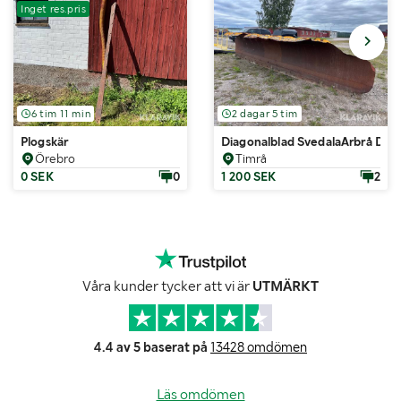
Inget res.pris
6 tim 11 min
2 dagar 5 tim
Plogskär
Diagonalblad SvedalaArbrå DB 
Örebro
Timrå
0 SEK
0
1 200 SEK
2
Våra kunder tycker att vi är
UTMÄRKT
4.4 av 5 baserat på
13428 omdömen
Läs omdömen