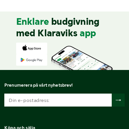
Enklare
budgivning
med Klaraviks
app
Prenumerera på vårt nyhetsbrev!
Köpa och sälja