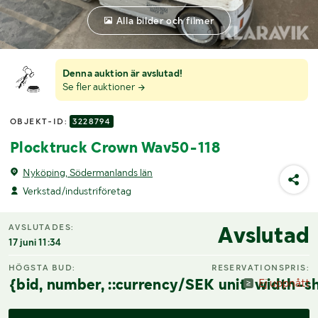
Alla bilder och filmer
Denna auktion är avslutad!
Se fler auktioner
OBJEKT-ID:
3228794
Plocktruck Crown Wav50-118
Nyköping, Södermanlands län
Verkstad/industriföretag
Avslutad
AVSLUTADES:
17 juni 11:34
HÖGSTA BUD:
RESERVATIONSPRIS:
{bid, number, ::currency/SEK unit-width-sh
Ej uppnått