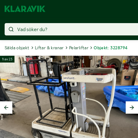
Sålda objekt
Liftar & kranar
Pelarliftar
Objekt: 3228794
1
av
23