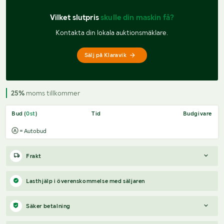
Vilket slutpris 
skulle din maskin få?
Kontakta din lokala auktionsmäklare.
Sälj på Klaravik
25%
moms tillkommer
Bud (
0
st
)
Tid
Budgivare
= Autobud
Frakt
Boka frakt?
Det finns ingen specifik information om frakt för
Lasthjälp i överenskommelse med säljaren
just det här objektet, men om du skickar oss en förfrågan via
vårt
fraktformulär
, så undersöker vi möjligheten.
Säker betalning
Paket, EU-pall eller större maskin?
Klaravik har fraktavtal med