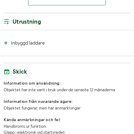
Maxlast (kg)
90
Utrustning
Transportmått
Ca 150x80x152
Inbyggd laddare
Skick
Information om användning:
Objektet har inte varit i bruk under de senaste 12 månaderna
Information från nuvarande ägare:
Objektet fungerar, men har anmärkningar
Kända anmärkningar och fel:
Handbroms ur funktion
Glapp i elektronik vid startvredet