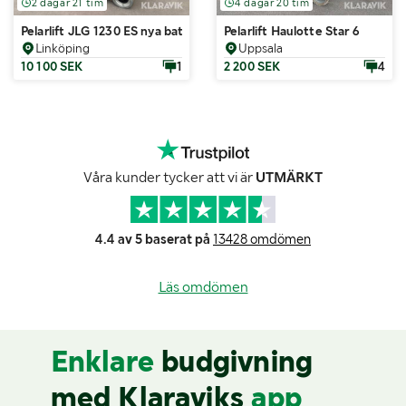
2 dagar 21 tim
4 dagar 20 tim
Pelarlift JLG 1230 ES nya batterier
Pelarlift Haulotte Star 6
Linköping
Uppsala
10 100 SEK
1
2 200 SEK
4
Våra kunder tycker att vi är
UTMÄRKT
4.4 av 5 baserat på
13428 omdömen
Läs omdömen
Enklare
budgivning
med Klaraviks
app