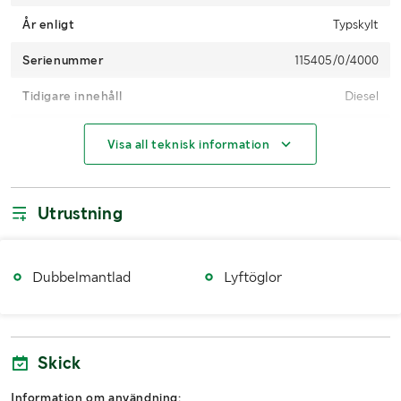
År enligt
Typskylt
Serienummer
115405/0/4000
Tidigare innehåll
Diesel
Rengjord invändigt
Nej
Visa all teknisk information
MÅTT OCH VIKT:
Utrustning
Vikt (kg)
1264
Volym
3000
Dubbelmantlad
Lyftöglor
Längd (mm)
3000
Bredd (mm)
1400
Skick
Höjd (mm)
1600
Information om användning: