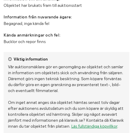
LASTHJÄLPSINFORMATION:
Objektet har brukats fram till auktionsstart
Lasthjälp med
Lastmaskin
Information från nuvarande ägare:
Begagnad, inga kända fel
Kända anmärkningar och fel:
Bucklor och repor finns
Viktig information
Vår auktionsmäklare gör en genomgång av objektet och samlar
in information om objektets skick och användning från säljaren.
Däremot görs ingen teknisk besiktning. Som köpare förväntas
du därför göra en egen granskning av presenterat text-, bild-
och eventuellt filmmaterial.
Om inget annat anges ska objektet hämtas senast tolv dagar
efter auktionens avslutsdatum och du som köpare är skyldig att
kontrollera objektet vid hämtning. Skiljer sig något avsevärt
jämfört med informationen på klaravik.se? Kontakta då Klaravik
innan du tar objektet från platsen.
Läs fullständiga köpvillkor
.