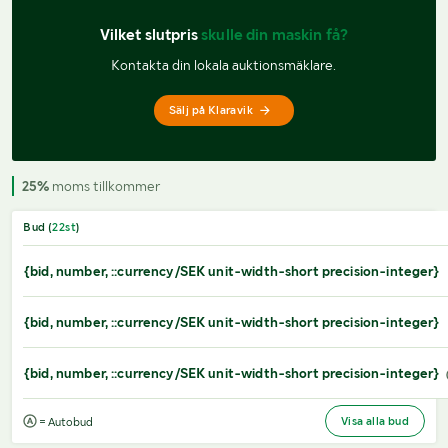
Vilket slutpris 
skulle din maskin få?
Kontakta din lokala auktionsmäklare.
Sälj på Klaravik
25%
moms tillkommer
Bud (
22
st
)
{bid, number, ::currency/SEK unit-width-short precision-integer}
{bid, number, ::currency/SEK unit-width-short precision-integer}
{bid, number, ::currency/SEK unit-width-short precision-integer}
Visa alla bud
= Autobud