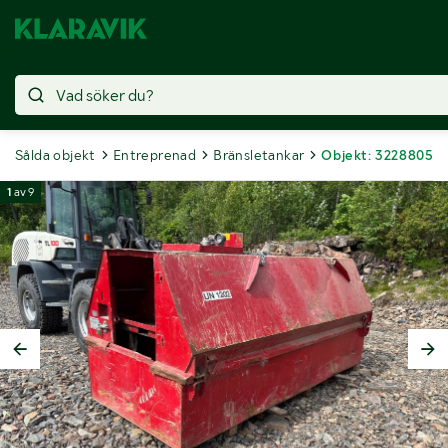
Sålda objekt
Entreprenad
Bränsletankar
Objekt: 3228805
1
av
9