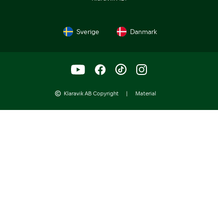
Sverige
Danmark
Klaravik AB Copyright
|
Material