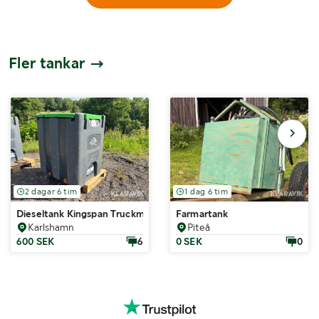
Fler tankar
2 dagar 6 tim
1 dag 6 tim
Dieseltank Kingspan Truckmaster
Farmartank
Karlshamn
Piteå
600 SEK
6
0 SEK
0