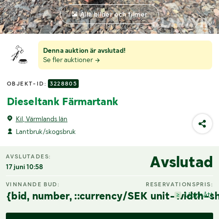
Alla bilder och filmer
Denna auktion är avslutad!
Se fler auktioner
OBJEKT-ID:
3228805
Dieseltank Färmartank
Kil, Värmlands län
Lantbruk/skogsbruk
Avslutad
AVSLUTADES:
17 juni 10:58
VINNANDE BUD:
RESERVATIONSPRIS:
{bid, number, ::currency/SEK unit-width-sh
Uppnått