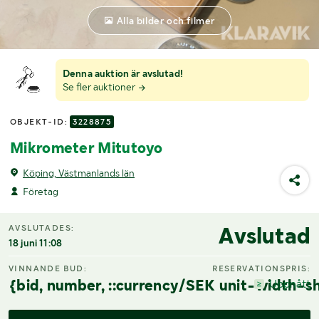
Alla bilder och filmer
Denna auktion är avslutad!
Se fler auktioner
OBJEKT-ID:
3228875
Mikrometer Mitutoyo
Köping, Västmanlands län
Företag
Avslutad
AVSLUTADES:
18 juni 11:08
VINNANDE BUD:
RESERVATIONSPRIS:
{bid, number, ::currency/SEK unit-width-sh
Uppnått