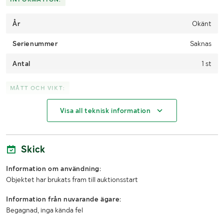
År
Okänt
Serienummer
Saknas
Antal
1 st
MÅTT OCH VIKT:
Visa all teknisk information
Vikt (kg)
Okänt
Bredd
Ca 17 cm
Skick
Höjd
Ca 3 cm
Information om användning:
Djup
Ca 9 cm
Objektet har brukats fram till auktionsstart
Information från nuvarande ägare:
Begagnad, inga kända fel