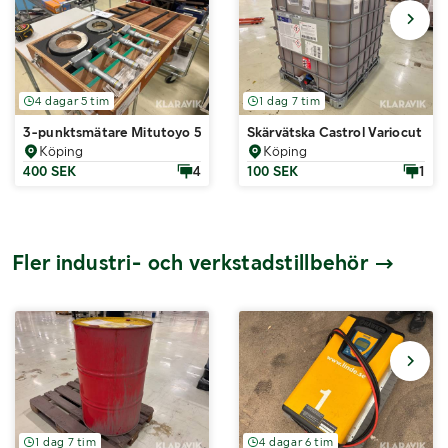
4 dagar 5 tim
1 dag 7 tim
3-punktsmätare Mitutoyo 50-100mm
Skärvätska Castrol Variocut G 
Köping
Köping
400 SEK
4
100 SEK
1
Fler industri- och verkstadstillbehör
1 dag 7 tim
4 dagar 6 tim