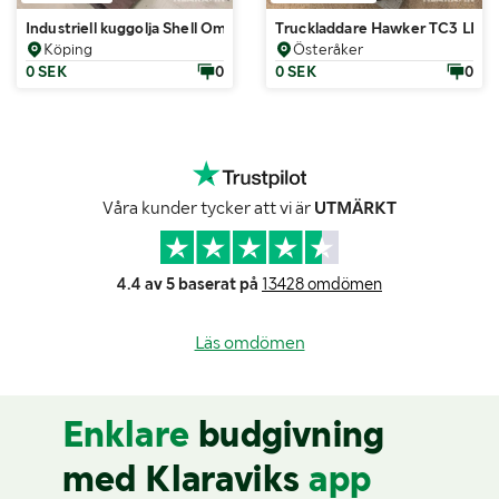
Industriell kuggolja Shell Omala S2 G
Truckladdare Hawker TC3 LIFE
Köping
Österåker
0 SEK
0
0 SEK
0
Våra kunder tycker att vi är
UTMÄRKT
4.4 av 5 baserat på
13428 omdömen
Läs omdömen
Enklare
budgivning
med Klaraviks
app