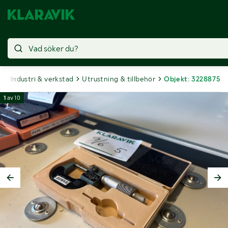
t
Industri & verkstad
Utrustning & tillbehör
Objekt: 3228875
1
av
10