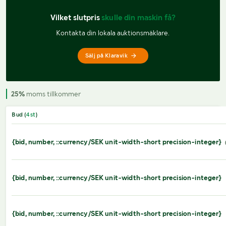
Vilket slutpris 
skulle din maskin få?
Kontakta din lokala auktionsmäklare.
Sälj på Klaravik
25%
moms tillkommer
Bud (
4
st
)
{bid, number, ::currency/SEK unit-width-short precision-integer}
{bid, number, ::currency/SEK unit-width-short precision-integer}
{bid, number, ::currency/SEK unit-width-short precision-integer}