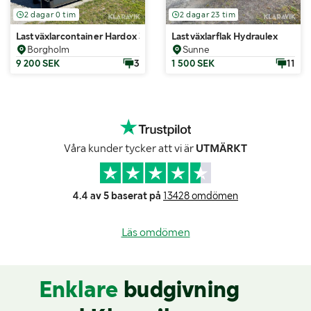
2 dagar 0 tim
2 dagar 23 tim
Lastväxlarcontainer Hardox 38m3
Lastväxlarflak Hydraulex
Borgholm
Sunne
9 200 SEK
3
1 500 SEK
11
Våra kunder tycker att vi är
UTMÄRKT
4.4 av 5 baserat på
13428 omdömen
Läs omdömen
Enklare
budgivning