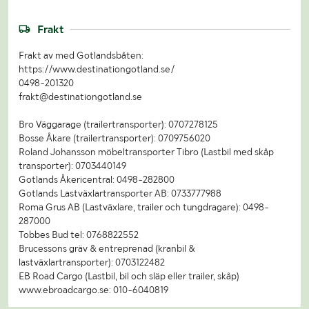
Frakt
Frakt av med Gotlandsbåten:
https://www.destinationgotland.se/
0498-201320
frakt@destinationgotland.se
Bro Väggarage (trailertransporter): 0707278125
Bosse Åkare (trailertransporter): 0709756020
Roland Johansson möbeltransporter Tibro (Lastbil med skåp
transporter): 0703440149
Gotlands Åkericentral: 0498-282800
Gotlands Lastväxlartransporter AB: 0733777988
Roma Grus AB (Lastväxlare, trailer och tungdragare): 0498-
287000
Tobbes Bud tel: 0768822552
Brucessons gräv & entreprenad (kranbil &
lastväxlartransporter): 0703122482
EB Road Cargo (Lastbil, bil och släp eller trailer, skåp)
www.ebroadcargo.se: 010-6040819