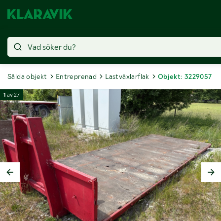
Sålda objekt
Entreprenad
Lastväxlarflak
Objekt: 3229057
1
av
27