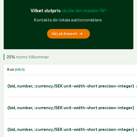
Vilket slutpris 
skulle din maskin få?
Kontakta din lokala auktionsmäklare.
Sälj på Klaravik
25%
moms tillkommer
Bud (
68
st
)
{bid, number, ::currency/SEK unit-width-short precision-integer}
{bid, number, ::currency/SEK unit-width-short precision-integer}
{bid, number, ::currency/SEK unit-width-short precision-integer}