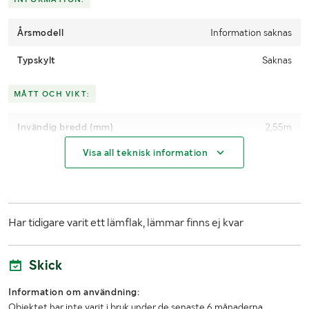
EB Road Cargo (Lastbil, bil och släp eller trailer, skåp)
www.ebroadcargo.se: 010-6040819
Årsmodell
Information saknas
Typskylt
Saknas
MÅTT OCH VIKT:
Invändig bredd (mm)
2,55m
Visa all teknisk information
Invändig längd (mm)
6,2m
Längd inkl. ögla (mm)
Ca 6,4m
Utvändig bredd (mm)
2,6m
Har tidigare varit ett lämflak, lämmar finns ej kvar
Skick
Information om användning:
Objektet har inte varit i bruk under de senaste 6 månaderna