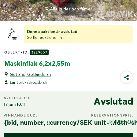
Alla bilder och filmer
Denna auktion är avslutad!
Se fler auktioner
OBJEKT-ID:
3229057
Maskinflak 6,2x2,55m
Gotland, Gotlands län
Lantbruk/skogsbruk
Avslutad
AVSLUTADES:
17 juni 10:11
VINNANDE BUD:
RESERVATIONSPRIS:
{bid, number, ::currency/SEK unit-width-sh
Uppnått