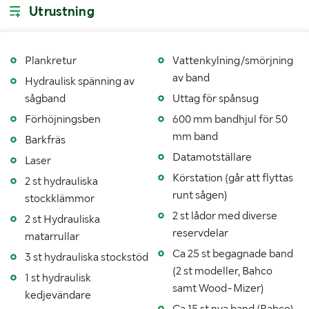
Bredd (m)
Ca 2,35
Utrustning
Höjd (m)
Ca 2,67
Övriga
Plankretur
Totallängd bord: ca 7,3 m Längd utmatningsband: ca
Vattenkylning/smörjning
mått
2,9 m Max Såglängd: 6 m Max diameter stock: ca
av band
Hydraulisk spänning av
0,9-1 m Höjd sågbänk: ca 1,05 m
sågband
Uttag för spånsug
Förhöjningsben
600 mm bandhjul för 50
LASTHJÄLPSINFORMATION:
mm band
Barkfräs
Lasthjälp med
Lastmaskin
Datamotställare
Laser
Körstation (går att flyttas
2 st hydrauliska
runt sågen)
stockklämmor
2 st lådor med diverse
2 st Hydrauliska
reservdelar
matarrullar
Ca 25 st begagnade band
3 st hydrauliska stockstöd
(2 st modeller, Bahco
1 st hydraulisk
samt Wood-Mizer)
kedjevändare
Ca 15 st nya band (Bahco)