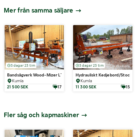
Mer från samma säljare
3 dagar 23 tim
3 dagar 23 tim
Bandsågverk Wood-Mizer LT70HE30SRAHSH4-SF2SWR för proffesi
Hydrauliskt Kedjebord/Stockb
Kumla
Kumla
21 500 SEK
17
11 300 SEK
15
Fler såg och kapmaskiner