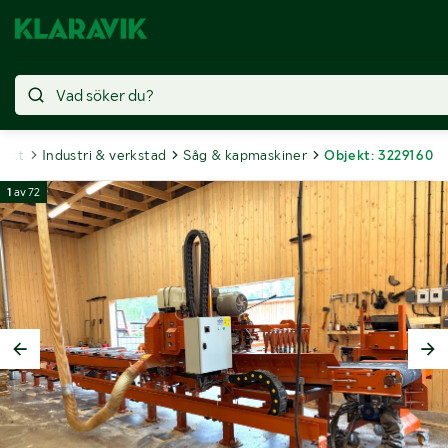
jekt
Industri & verkstad
Såg & kapmaskiner
Objekt: 3229160
1
av
72