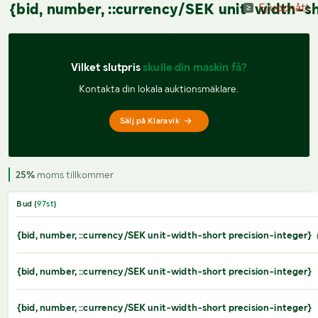
{bid, number, ::currency/SEK unit-width-sh
Ej uppnått
Vilket slutpris 
skulle din maskin få?
Kontakta din lokala auktionsmäklare.
Sälj på Klaravik
25%
moms tillkommer
Bud (
97
st
)
{bid, number, ::currency/SEK unit-width-short precision-integer}
{bid, number, ::currency/SEK unit-width-short precision-integer}
{bid, number, ::currency/SEK unit-width-short precision-integer}