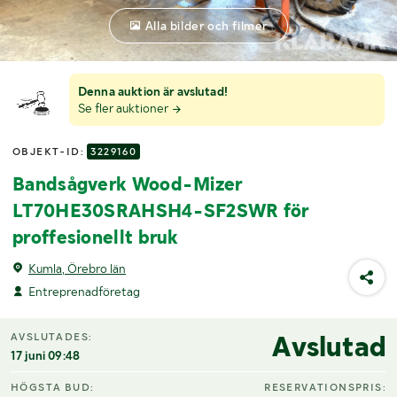
Alla bilder och filmer
Denna auktion är avslutad!
Se fler auktioner
OBJEKT-ID:
3229160
Bandsågverk Wood-Mizer
LT70HE30SRAHSH4-SF2SWR för
proffesionellt bruk
Kumla, Örebro län
Entreprenadföretag
Avslutad
AVSLUTADES:
17 juni 09:48
HÖGSTA BUD:
RESERVATIONSPRIS: