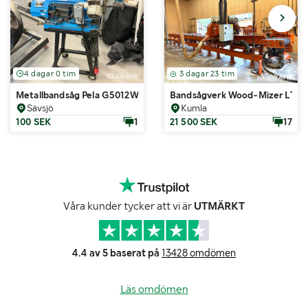
4 dagar 0 tim
3 dagar 23 tim
Metallbandsåg Pela G5012WA
Bandsågverk Wood-Mizer LT70
Sävsjö
Kumla
100 SEK
1
21 500 SEK
17
Våra kunder tycker att vi är
UTMÄRKT
4.4 av 5 baserat på
13428 omdömen
Läs omdömen