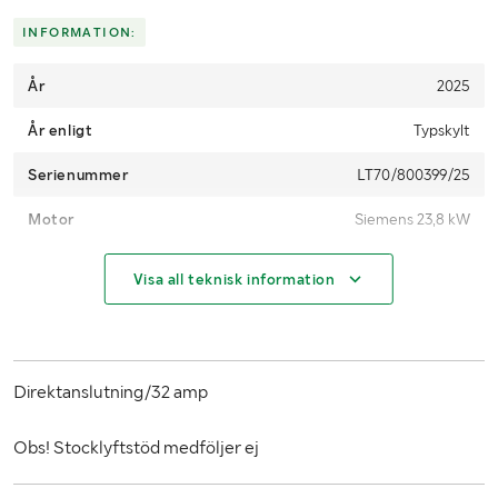
INFORMATION:
År
2025
År enligt
Typskylt
Serienummer
LT70/800399/25
Motor
Siemens 23,8 kW
MÅTT OCH VIKT:
Visa all teknisk information
Max såghöjd
88 cm
Max sågdjup
63 cm
Direktanslutning/32 amp
Vikt (kg)
Ca 4000-5000
Obs! Stocklyftstöd medföljer ej
Längd (m)
Ca 10,25 m