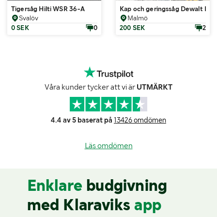
Tigersåg Hilti WSR 36-A
Kap och geringssåg Dewalt Dw
Svalöv
Malmö
0 SEK
0
200 SEK
2
Våra kunder tycker att vi är
UTMÄRKT
4.4 av 5 baserat på
13426 omdömen
Läs omdömen
Enklare
budgivning
med Klaraviks
app