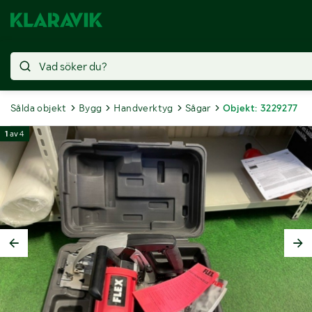
Sålda objekt
Bygg
Handverktyg
Sågar
Objekt: 3229277
1
av
4