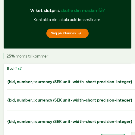
Vilket slutpris 
skulle din maskin få?
Kontakta din lokala auktionsmäklare.
Sälj på Klaravik
25%
moms tillkommer
Bud (
4
st
)
{bid, number, ::currency/SEK unit-width-short precision-integer}
{bid, number, ::currency/SEK unit-width-short precision-integer}
{bid, number, ::currency/SEK unit-width-short precision-integer}