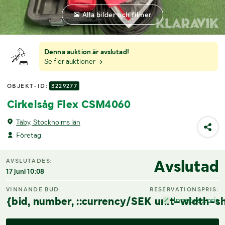
Alla bilder och filmer
Denna auktion är avslutad!
Se fler auktioner
OBJEKT-ID:
3229277
Cirkelsåg Flex CSM4060
Täby, Stockholms län
Företag
Avslutad
AVSLUTADES:
17 juni 10:08
VINNANDE BUD:
RESERVATIONSPRIS:
{bid, number, ::currency/SEK unit-width-sh
Inget res.pris