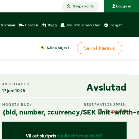
Skapa konto
Logga in
r & kranar
Fordon
Bygg
Industri & verkstad
Torget
Sålda objekt
Sälj på Klaravik
Avslutad
AVSLUTADES:
17 juni 10:25
HÖGSTA BUD:
RESERVATIONSPRIS:
{bid, number, ::currency/SEK unit-width-
Ej uppnått
Vilket slutpris 
skulle din maskin få?