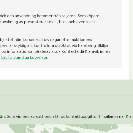
beroende på tillgång till pall och
emballagematerial. Upphämtning
av skickat gods sker under
kick och användning kommer från säljaren. Som köpare
ordinarie utlämningstider, om inget
ranskning av presenterat text-, bild- och eventuellt
annat har överenskommits.
Fraktsedlar och övriga
frakthandlingar måste vara säljaren
bjektet hämtas senast tolv dagar efter auktionens
tillhanda senast 24 timmar före
re är skyldig att kontrollera objektet vid hämtning. Skiljer
planerad upphämtning. Obs:
med informationen på klaravik.se? Kontakta då Klaravik innan
semesterstängt v28-v31
.
Läs fullständiga köpvillkor
.
än.
Som vinnare av auktionen får du kontaktuppgifter till säljaren när Kla