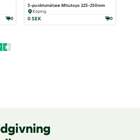
3-punktsmätare Mitutoyo 225-250mm
Verkty
Köping
Nor
0 SEK
2 100
0
0
dgivning