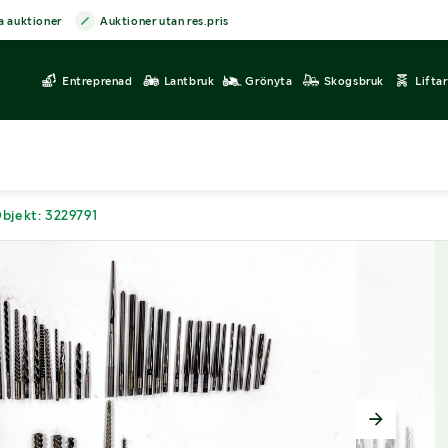
a auktioner
Auktioner utan res.pris
Entreprenad
Lantbruk
Grönyta
Skogsbruk
Lifta
bjekt: 3229791