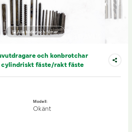
Alla bilder och filmer
uvutdragare och konbrotchar
cylindriskt fäste/rakt fäste
Modell:
Okänt