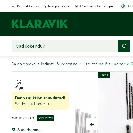
Kontakta oss
Frågor & svar
Cookieinställningar
All
Sålda objekt
Industri & verkstad
Utrustning & tillbehör
O
1
av
4
Denna auktion är avslutad!
Se fler auktioner
OBJEKT-ID:
3229791
Söderköping,