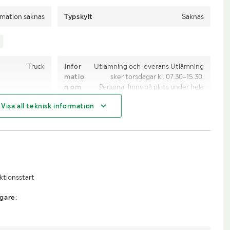
rmation saknas
Typskylt
Saknas
Truck
Infor
Utlämning och leverans Utlämning
matio
sker torsdagar kl. 07.30–15.30.
n om
Personal finns på plats under hela
lasthjä
utlämningstiden. Lokalen har en 4
Visa all teknisk information
lp
x 4 meter stor port där bil och släp
kan backas in för lastning, i mån av
plats. Köparen ansvarar själv för
eventuell demontering eller
nedmontering av köpta objekt och
rekommenderas att ta med egna
verktyg och hjälpmedel för detta.
uktionsstart
Personal kan hjälpa till med lyft
med truck eller staplare vid behov.
gare:
Frakt och skickat gods Om
köparen önskar få godset skickat
kan detta i många fall ordnas,