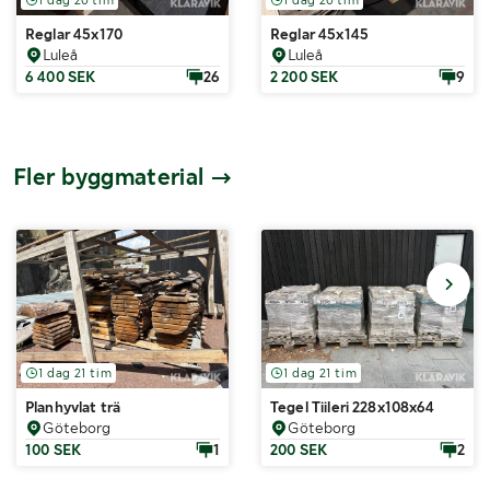
Reglar 45x170
Reglar 45x145
Luleå
Luleå
6 400 SEK
26
2 200 SEK
9
Fler byggmaterial
1 dag 21 tim
1 dag 21 tim
Planhyvlat trä
Tegel Tiileri 228x108x64
Göteborg
Göteborg
100 SEK
1
200 SEK
2