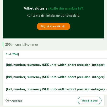
Vilket slutpris 
skulle din maskin få?
Kontakta din lokala auktionsmäklare.
Sälj på Klaravik
25%
moms tillkommer
Bud (
25
st
)
{bid, number, ::currency/SEK unit-width-short precision-integer}
{bid, number, ::currency/SEK unit-width-short precision-integer}
{bid, number, ::currency/SEK unit-width-short precision-integer}
Visa alla bud
= Autobud