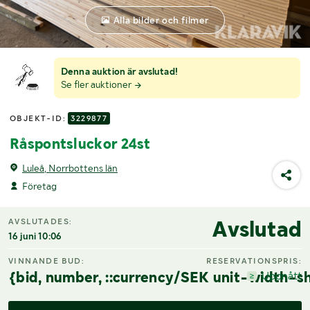
Alla bilder och filmer
Denna auktion är avslutad!
Se fler auktioner
OBJEKT-ID:
3229877
Råspontsluckor 24st
Luleå, Norrbottens län
Företag
Avslutad
AVSLUTADES:
16 juni 10:06
VINNANDE BUD:
RESERVATIONSPRIS:
{bid, number, ::currency/SEK unit-width-sh
Uppnått