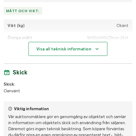
MÅTT OCH VIKT:
Vikt (kg)
Okänt
Övriga mått
3600x540x23mm 24st
Visa all teknisk information
LASTHJÄLPSINFORMATION:
Lasthjälp med
Lastmaskin
Skick
Skick:
Oanvänt
Viktig information
Vår auktionsmäklare gör en genomgång av objektet och samlar
in information om objektets skick och användning från säljaren.
Däremot görs ingen teknisk besiktning. Som köpare förväntas
du därför göra en egen granskning av presenterat text-, bild-