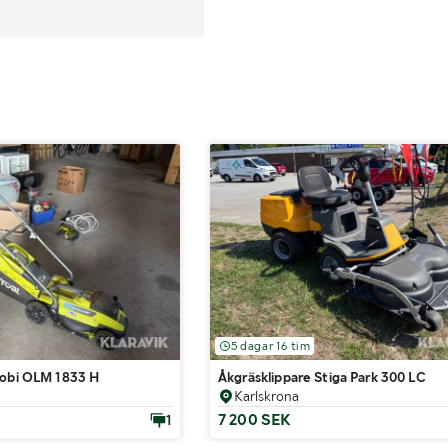
5 dagar 16 tim
yobi OLM 1833 H
Åkgräsklippare Stiga Park 300 LC
Karlskrona
7 200 SEK
1