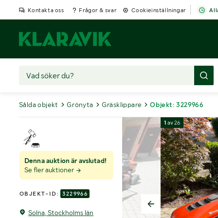
Kontakta oss
Frågor & svar
Cookieinställningar
All
Sålda objekt
Grönyta
Gräsklippare
Objekt: 3229966
1
av
26
Denna auktion är avslutad!
Se fler auktioner
OBJEKT-ID:
3229966
Solna, Stockholms län