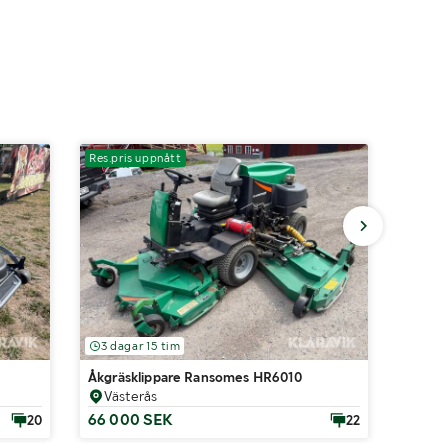
Res.pris uppnått
Res.pri
3 dagar 15 tim
3 dag
Åkgräsklippare Ransomes HR6010
Åkgräs
Västerås
Väs
66 000 SEK
31 50
20
22