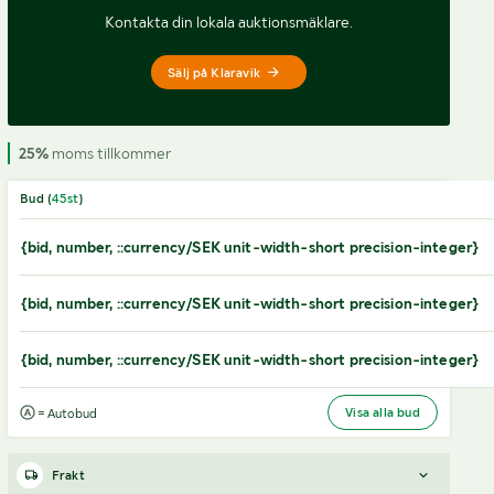
Kontakta din lokala auktionsmäklare.
Sälj på Klaravik
25%
moms tillkommer
Bud (
45
st
)
{bid, number, ::currency/SEK unit-width-short precision-integer}
{bid, number, ::currency/SEK unit-width-short precision-integer}
{bid, number, ::currency/SEK unit-width-short precision-integer}
Visa alla bud
= Autobud
Frakt