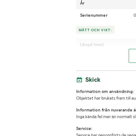
År
Serienummer
0
MÅTT OCH VIKT:
Längd (mm)
Höjd (mm)
Skick
Information om användning:
Objektet har brukats fram till a
Information från nuvarande ä
Inga kända fel mer än normalt s
Service:
Service har genomförts de sena