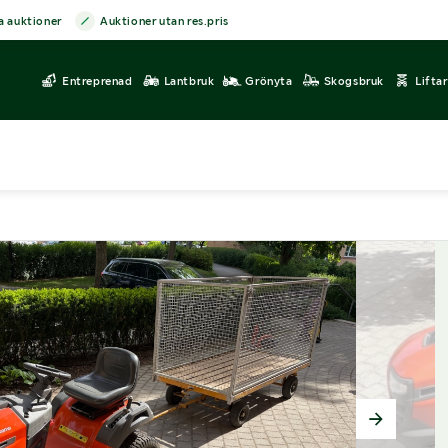
a auktioner
Auktioner utan res.pris
Entreprenad
Lantbruk
Grönyta
Skogsbruk
Lifta