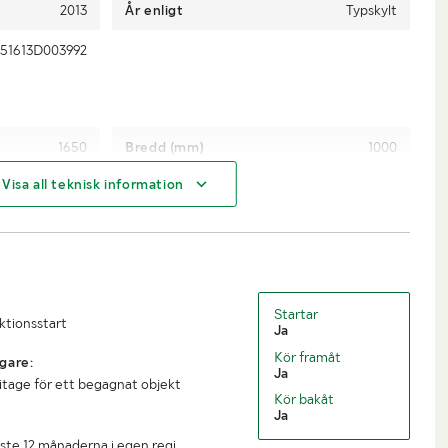
2013
År enligt
Typskylt
51613D003992
1650
Bredd (mm)
1000
Visa all teknisk information
1020
Startar
uktionsstart
Ja
Kör framåt
gare:
Ja
litage för ett begagnat objekt
Kör bakåt
Ja
ste 12 månaderna i egen regi