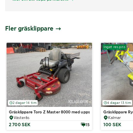
Fler gräsklippare
Inget res.pris
2 dagar 14 tim
4 dagar 13 tim
Gräsklippare Toro Z Master 8000 med uppsamlare
Gräsklippare R
Västerås
Kalmar
2 700 SEK
100 SEK
15