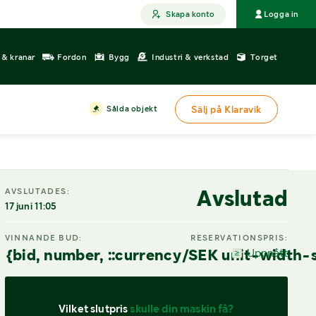
Skapa konto
Logga in
r & kranar
Fordon
Bygg
Industri & verkstad
Torget
Sålda objekt
Sälj på Klaravik
DIGITAL VISNING
Avslutad
AVSLUTADES:
17 juni 11:05
VINNANDE BUD:
RESERVATIONSPRIS:
{bid, number, ::currency/SEK unit-width-
Uppnått
Vilket slutpris 
skulle din maskin få?