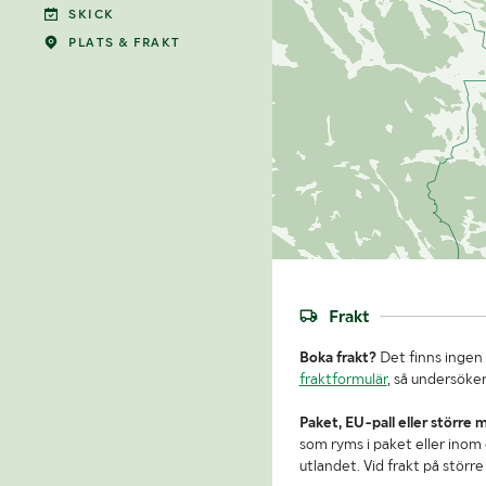
SKICK
PLATS & FRAKT
Frakt
Boka frakt?
Det finns ingen 
fraktformulär
, så undersöker
Paket, EU-pall eller större 
som ryms i paket eller inom e
utlandet. Vid frakt på stör