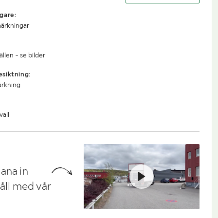
gare:
märkningar
llen - se bilder
siktning:
ärkning
vall
ana in
håll med vår