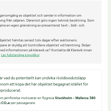
 genomgång av objektet och samlar in information om
ing från säljaren. Däremot görs ingen teknisk besiktning. Som
göra en egen granskning av presenterat text-, bild- och
bjektet hämtas senast tolv dagar efter auktionens
re är skyldig att kontrollera objektet vid hämtning. Skiljer
med informationen på klaravik.se? Kontakta då Klaravik innan
.
Läs fullständiga köpvillkor
.
. är vad du potentiellt kan undvika i koldioxidutsläpp
enom att köpa det här objektet begagnat istället för
yproducerat.
m jämförelse motsvarar en flygresa
Stockholm - Mallorca 380
g CO₂e
per passagerare.