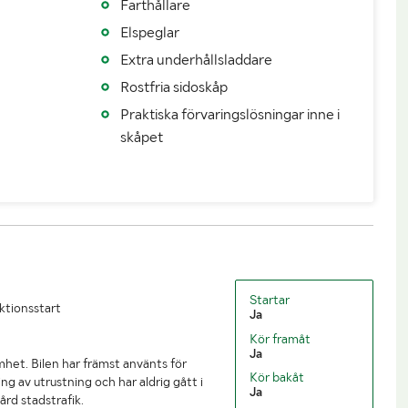
Farthållare
N3
Elspeglar
Extra underhållsladdare
Rostfria sidoskåp
8015
Totalvikt (kg)
15990
Praktiska förvaringslösningar inne i
skåpet
7975
Tillåten lastvikt (kg)
7975
3500
Max sammanlagd bruttovikt (kg)
19490
9790
Bredd (mm)
2600
3870
Lastutrymmets längd (mm)
7350
)
2470
Lastutrymmets höjd (mm)
2650
Startar
uktionsstart
Ja
5670 / 0
Kör framåt
Ja
het. Bilen har främst använts för
Kör bakåt
ng av utrustning och har aldrig gått i
Ja
ård stadstrafik.