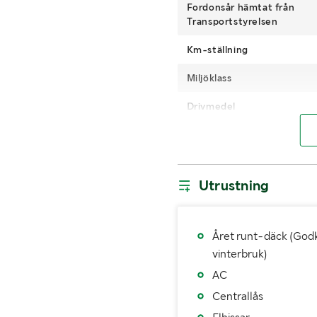
Fordonsår hämtat från
Transportstyrelsen
Km-ställning
Miljöklass
Drivmedel
Antal passagerare
Däckdimension Axel 1
Utrustning
Fordonsstatus
Importerad
Året runt-däck (God
Senaste godkända besiktn
vinterbruk)
AC
Årsskatt
Centrallås
Vägavgift (kr/år)