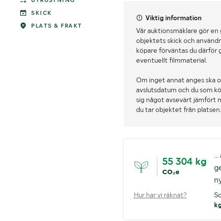
UTRUSTNING
SKICK
Viktig information
PLATS & FRAKT
Vår auktionsmäklare gör en
objektets skick och användn
köpare förväntas du därför 
eventuellt filmmaterial.
Om inget annat anges ska o
avslutsdatum och du som köpa
sig något avsevärt jämfört 
du tar objektet från platsen
..
55 304 kg
g
CO₂e
n
Hur har vi räknat?
So
k