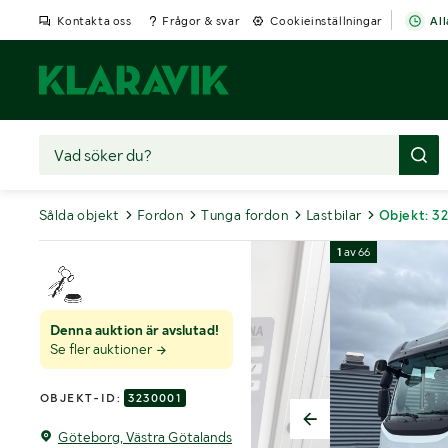
Kontakta oss
Frågor & svar
Cookieinställningar
All
Sålda objekt
Fordon
Tunga fordon
Lastbilar
Objekt: 3
1
av
66
Denna auktion är avslutad!
Se fler auktioner
OBJEKT-ID:
3230001
Göteborg, Västra Götalands