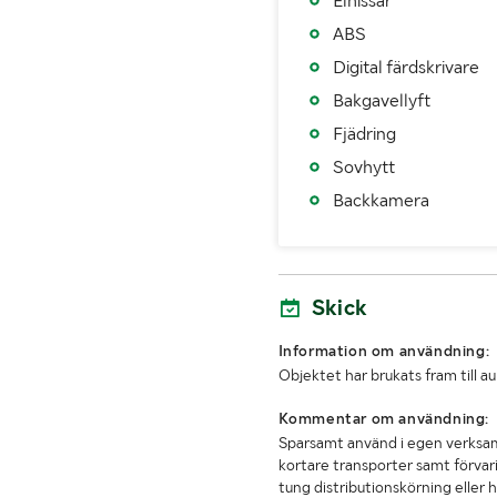
Elhissar
Fordonskategori EU
ABS
Digital färdskrivare
MÅTT OCH VIKT:
Bakgavellyft
Tjänstevikt (kg)
Fjädring
Sovhytt
Max lastvikt (kg)
Backkamera
Max släpvagnsvikt (kg)
Längd (mm)
Skick
Höjd (mm)
Information om användning:
Lastutrymmets bredd (mm
Objektet har brukats fram till a
Axelavstånd max (mm)
Kommentar om användning:
Sparsamt använd i egen verksam
kortare transporter samt förvari
tung distributionskörning eller h