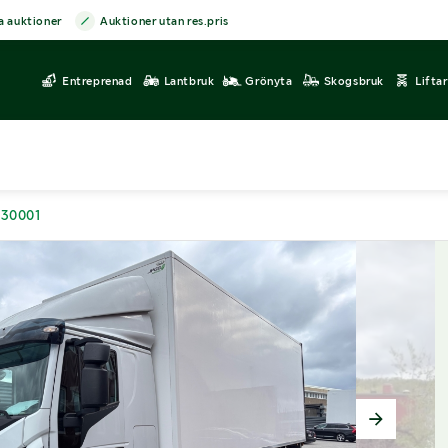
a auktioner
Auktioner utan res.pris
Entreprenad
Lantbruk
Grönyta
Skogsbruk
Lifta
230001