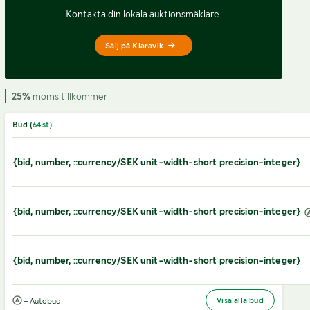
Kontakta din lokala auktionsmäklare.
Sälj på Klaravik
25%
moms tillkommer
Bud (
64
st
)
{bid, number, ::currency/SEK unit-width-short precision-integer}
{bid, number, ::currency/SEK unit-width-short precision-integer}
{bid, number, ::currency/SEK unit-width-short precision-integer}
Visa alla bud
= Autobud