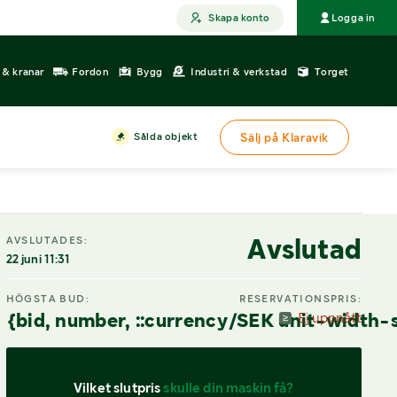
Skapa konto
Logga in
r & kranar
Fordon
Bygg
Industri & verkstad
Torget
Sålda objekt
Sälj på Klaravik
DIGITAL VISNING
Avslutad
AVSLUTADES:
22 juni 11:31
HÖGSTA BUD:
RESERVATIONSPRIS:
{bid, number, ::currency/SEK unit-width-
Ej uppnått
Vilket slutpris 
skulle din maskin få?