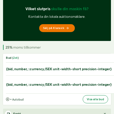
Vilket slutpris 
skulle din maskin få?
Kontakta din lokala auktionsmäklare.
Sälj på Klaravik
25%
moms tillkommer
Bud (
2
st
)
{bid, number, ::currency/SEK unit-width-short precision-integer}
{bid, number, ::currency/SEK unit-width-short precision-integer}
Visa alla bud
= Autobud
Frakt