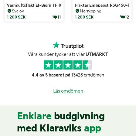
Varmluftsfläkt El-Björn TF 18 EL
Fläktar Embpapst R3G450-PB24
Svalöv
Norrköping
1 200 SEK
11
1 200 SEK
12
Våra kunder tycker att vi är
UTMÄRKT
4.4 av 5 baserat på
13428 omdömen
Läs omdömen
Enklare
budgivning
med Klaraviks
app