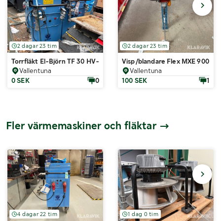
2 dagar 23 tim
2 dagar 23 tim
Torrfläkt El-Björn TF 30 HV-F 2st
Visp/blandare Flex MXE 900
Vallentuna
Vallentuna
0 SEK
0
100 SEK
1
Fler värmemaskiner och fläktar
4 dagar 22 tim
1 dag 0 tim