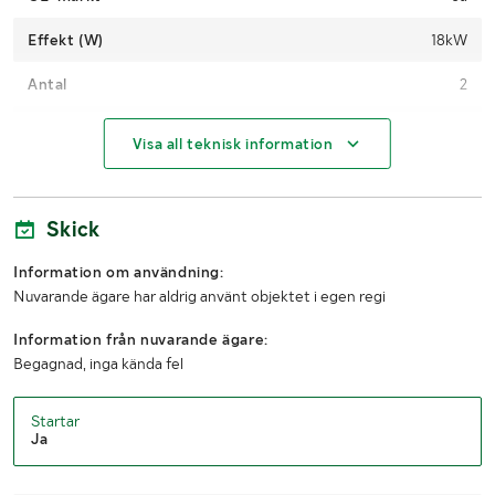
Effekt (W)
18kW
Antal
2
Användarmanual
Nej
Visa all teknisk information
MÅTT OCH VIKT:
Skick
Längd (mm)
650mm
Information om användning:
Bredd (mm)
530mm
Nuvarande ägare har aldrig använt objektet i egen regi
Höjd (mm)
1200mm
Information från nuvarande ägare:
Begagnad, inga kända fel
Vikt (kg)
72kg
Startar
Ja