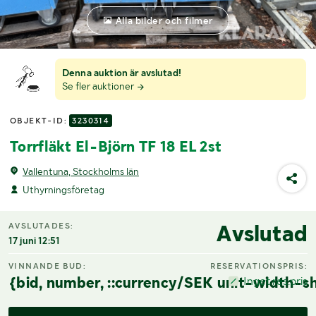
Alla bilder och filmer
Denna auktion är avslutad!
Se fler auktioner
OBJEKT-ID:
3230314
Torrfläkt El-Björn TF 18 EL 2st
Vallentuna, Stockholms län
Uthyrningsföretag
Avslutad
AVSLUTADES:
17 juni 12:51
VINNANDE BUD:
RESERVATIONSPRIS:
{bid, number, ::currency/SEK unit-width-sh
Inget res.pris