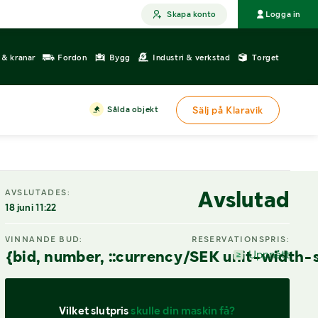
Skapa konto
Logga in
r & kranar
Fordon
Bygg
Industri & verkstad
Torget
Sålda objekt
Sälj på Klaravik
DIGITAL VISNING
Avslutad
AVSLUTADES:
18 juni 11:22
VINNANDE BUD:
RESERVATIONSPRIS:
{bid, number, ::currency/SEK unit-width-
Uppnått
Vilket slutpris 
skulle din maskin få?