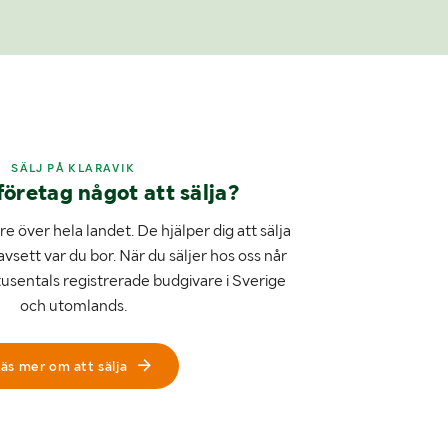
SÄLJ PÅ KLARAVIK
företag något att sälja?
e över hela landet. De hjälper dig att sälja
avsett var du bor. När du säljer hos oss når
tusentals registrerade budgivare i Sverige
och utomlands.
äs mer om att sälja