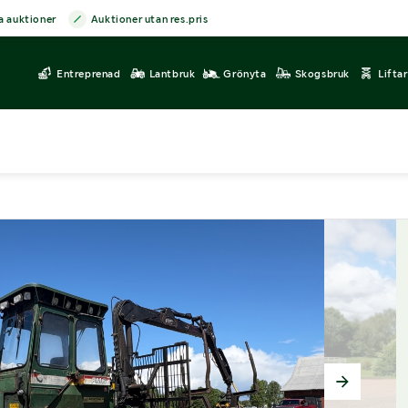
a auktioner
Auktioner utan res.pris
Entreprenad
Lantbruk
Grönyta
Skogsbruk
Lifta