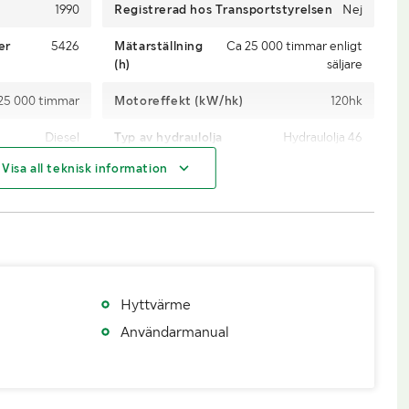
1990
Registrerad hos Transportstyrelsen
Nej
er
5426
Mätarställning
Ca 25 000 timmar enligt
(h)
säljare
25 000 timmar
Motoreffekt (kW/hk)
120hk
Diesel
Typ av hydraulolja
Hydraulolja 46
Visa all teknisk information
1
Antal drivande hjul
8st
600/55-26.5
Kran
FMG 120 -1991
Ca 6m
Rotator
Indexator, Runtomsvängande
HSP Gripen
Hyttvärme
Användarmanual
Ca 12 000kg
Maxlast (kg)
Ca 8000-10 000kg
Ca 20 000
Längd (mm)
9250mm