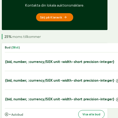
Kontakta din lokala auktionsmäklare.
Sälj på Klaravik
25%
moms tillkommer
Bud (
58
st
)
{bid, number, ::currency/SEK unit-width-short precision-integer}
{bid, number, ::currency/SEK unit-width-short precision-integer}
{bid, number, ::currency/SEK unit-width-short precision-integer}
Visa alla bud
= Autobud