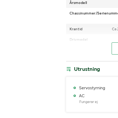
Årsmodell
Chassinummer/Serienumm
Krantid
Ca 
Drivmedel
Antal nycklar
Däckdimensioner
Utrustning
Räckvidd
Grip
Servostyrning
MÅTT OCH VIKT:
AC
Fungerar ej
Tjänstevikt (kg)
Totalvikt (kg)