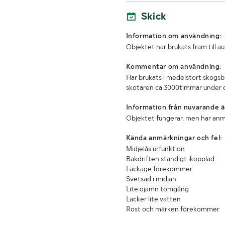
Skick
Bredd (mm)
Information om användning:
Lastutrymmets längd
Objektet har brukats fram till a
Kommentar om användning:
Har brukats i medelstort skogsb
skotaren ca 3000timmar under c
Information från nuvarande ä
Objektet fungerar, men har an
Kända anmärkningar och fel:
Midjelås urfunktion
Bakdriften ständigt ikopplad
Läckage förekommer
Svetsad i midjan
Lite ojämn tomgång
Läcker lite vatten
Rost och märken förekommer