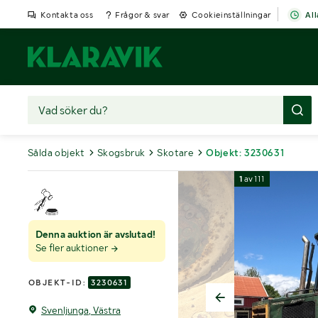
Kontakta oss
Frågor & svar
Cookieinställningar
All
Sålda objekt
Skogsbruk
Skotare
Objekt: 3230631
1
av
111
Denna auktion är avslutad!
Se fler auktioner
OBJEKT-ID:
3230631
Svenljunga, Västra