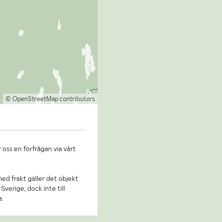
© OpenStreetMap contributors
 oss en förfrågan via vårt
 med frakt gäller det objekt
Sverige, dock inte till
a.