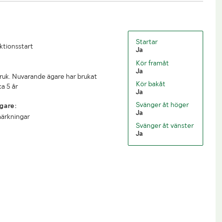
2650mm
Höjd (mm)
3850mm
4.50m
Lastutrymmets bredd
2.28m
Startar
uktionsstart
Ja
Kör framåt
Ja
ruk. Nuvarande ägare har brukat
Kör bakåt
a 5 år
Ja
Svänger åt höger
gare:
Ja
märkningar
Svänger åt vänster
Ja