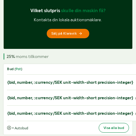
Vilket slutpris 
skulle din maskin få?
Kontakta din lokala auktionsmäklare.
Sälj på Klaravik
25%
moms tillkommer
Bud (
9
st
)
{bid, number, ::currency/SEK unit-width-short precision-integer}
{bid, number, ::currency/SEK unit-width-short precision-integer}
{bid, number, ::currency/SEK unit-width-short precision-integer}
Visa alla bud
= Autobud