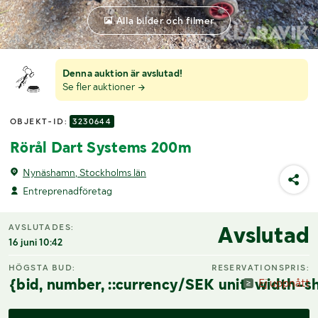
Alla bilder och filmer
Denna auktion är avslutad!
Se fler auktioner
OBJEKT-ID:
3230644
Rörål Dart Systems 200m
Nynäshamn, Stockholms län
Entreprenadföretag
Avslutad
AVSLUTADES:
16 juni 10:42
HÖGSTA BUD:
RESERVATIONSPRIS:
{bid, number, ::currency/SEK unit-width-sh
Ej uppnått