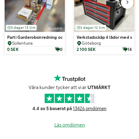
3 dagar 13 tim
2 dagar 12 tim
Parti Garderobsinredning och köksutrustning
Verkstadsskåp 4 lådor med ver
Sollentuna
Göteborg
0 SEK
0
2 100 SEK
14
Våra kunder tycker att vi är
UTMÄRKT
4.4 av 5 baserat på
13426 omdömen
Läs omdömen