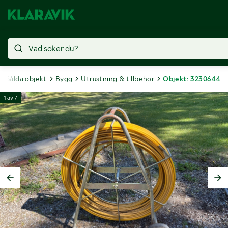
Sålda objekt
Bygg
Utrustning & tillbehör
Objekt: 3230644
1
av
7