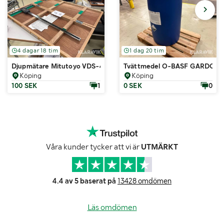
4 dagar 18 tim
1 dag 20 tim
Djupmätare Mitutoyo VDS-45DC
Tvättmedel O-BASF GARDOCLE
Köping
Köping
100 SEK
1
0 SEK
0
Våra kunder tycker att vi är
UTMÄRKT
4.4 av 5 baserat på
13428 omdömen
Läs omdömen