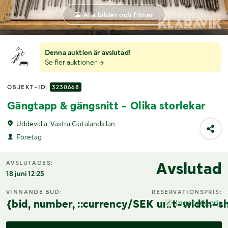
Alla bilder och filmer
Denna auktion är avslutad!
Se fler auktioner
OBJEKT-ID:
3230668
Gängtapp & gängsnitt - Olika storlekar
Uddevalla, Västra Götalands län
Företag
Avslutad
AVSLUTADES:
18 juni 12:25
VINNANDE BUD:
RESERVATIONSPRIS:
{bid, number, ::currency/SEK unit-width-sh
Inget res.pris