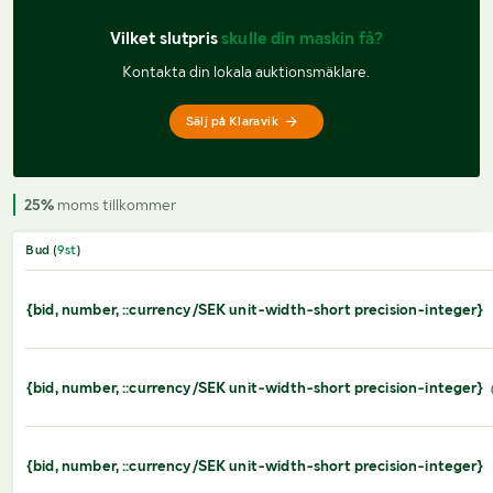
Vilket slutpris 
skulle din maskin få?
Kontakta din lokala auktionsmäklare.
Sälj på Klaravik
25%
moms tillkommer
Bud (
9
st
)
{bid, number, ::currency/SEK unit-width-short precision-integer}
{bid, number, ::currency/SEK unit-width-short precision-integer}
{bid, number, ::currency/SEK unit-width-short precision-integer}