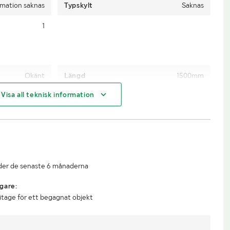
rmation saknas
Typskylt
Saknas
1
Okänt
Längd
1500mm
Visa all teknisk information
1330mm
Höjd
1070mm
under de senaste 6 månaderna
gare:
litage för ett begagnat objekt