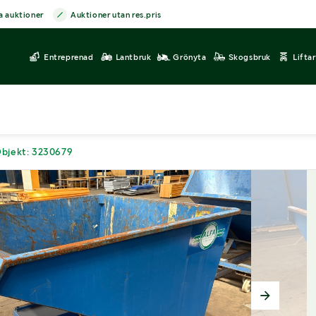
a auktioner
Auktioner utan res.pris
Entreprenad
Lantbruk
Grönyta
Skogsbruk
Lifta
bjekt: 3230679