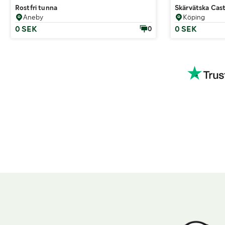
Rostfri tunna
Skärvätska Cast
Aneby
Köping
0 SEK
0 SEK
0