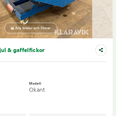
Alla bilder och filmer
ul & gaffelfickor
Modell:
Okänt