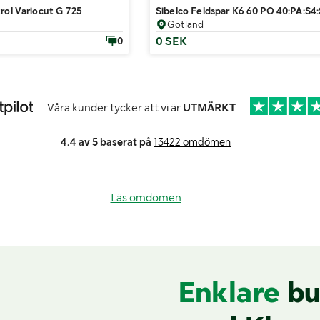
rol Variocut G 725
Sibelco Feldspar K6 60 PO 40:PA:S4:
Gotland
0 SEK
0
Våra kunder tycker att vi är
UTMÄRKT
4.4 av 5 baserat på
13422 omdömen
Läs omdömen
Enklare
bu