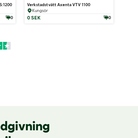
S:1200 40kg säckar 60säckar
Verkstadstvätt Axenta VTV 1100
Verkty
Kungsör
Vän
0 SEK
4 700
0
0
dgivning