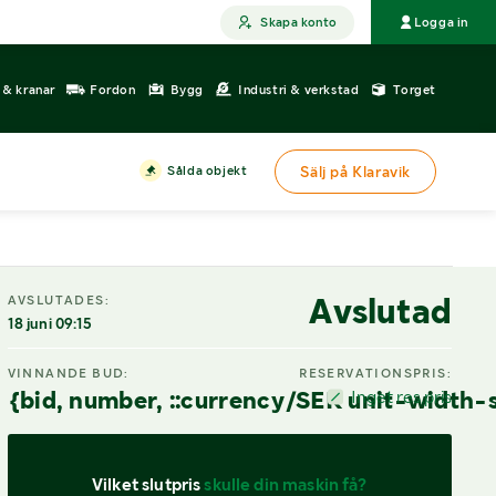
Skapa konto
Logga in
r & kranar
Fordon
Bygg
Industri & verkstad
Torget
Sålda objekt
Sälj på Klaravik
Avslutad
AVSLUTADES:
18 juni 09:15
VINNANDE BUD:
RESERVATIONSPRIS:
{bid, number, ::currency/SEK unit-width-
Inget res.pris
Vilket slutpris 
skulle din maskin få?