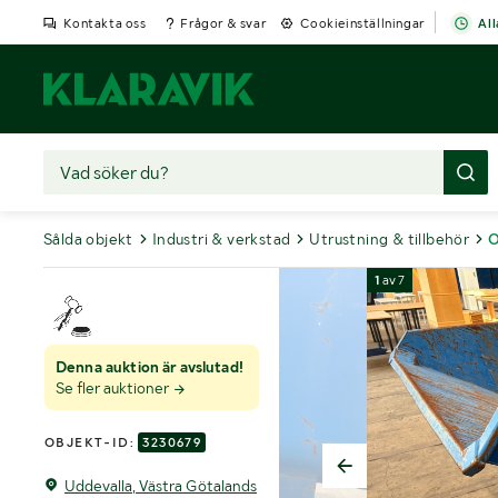
Kontakta oss
Frågor & svar
Cookieinställningar
All
Sålda objekt
Industri & verkstad
Utrustning & tillbehör
O
1
av
7
Denna auktion är avslutad!
Se fler auktioner
OBJEKT-ID:
3230679
Uddevalla, Västra Götalands