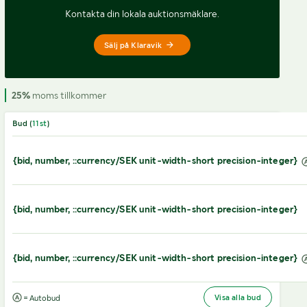
Kontakta din lokala auktionsmäklare.
Sälj på Klaravik
25%
moms tillkommer
Bud (
11
st
)
{bid, number, ::currency/SEK unit-width-short precision-integer}
{bid, number, ::currency/SEK unit-width-short precision-integer}
{bid, number, ::currency/SEK unit-width-short precision-integer}
Visa alla bud
= Autobud