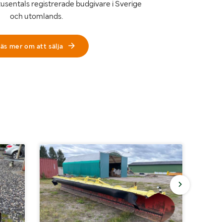
tusentals registrerade budgivare i Sverige
och utomlands.
äs mer om att sälja
Inget r