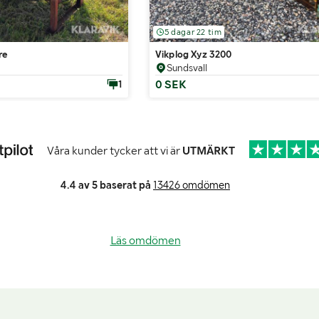
5 dagar 22 tim
re
Vikplog Xyz 3200
Sundsvall
0 SEK
1
Våra kunder tycker att vi är
UTMÄRKT
4.4 av 5 baserat på
13426 omdömen
Läs omdömen