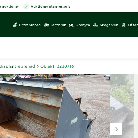
a auktioner
Auktioner utan res.pris
Entreprenad
Lantbruk
Grönyta
Skogsbruk
Lifta
skap Entreprenad
Objekt: 3230716