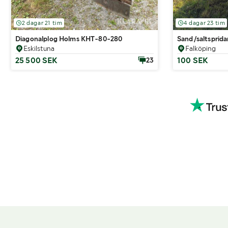
2 dagar 21 tim
4 dagar 23 tim
Diagonalplog Holms KHT-80-280
Sand/saltsprida
Eskilstuna
Falköping
25 500 SEK
100 SEK
23