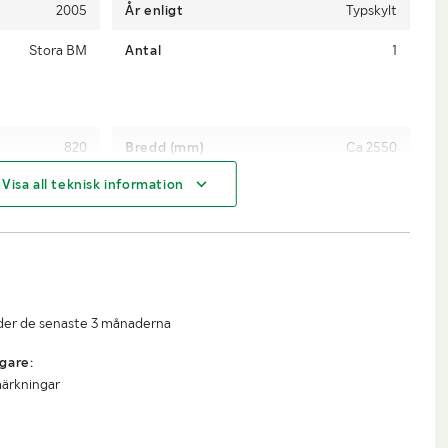
2005
År enligt
Typskylt
Stora BM
Antal
1
820
Bredd (mm)
Ca 2550
Visa all teknisk information
Ca 1420
Djup (mm)
Ca 1450
2,5m3
Arbetsbredd (mm)
Ca 2200
a när objektet
som på bilderna
under de senaste 3 månaderna
gare:
märkningar