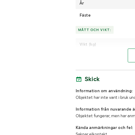
År
Fäste
MÅTT OCH VIKT:
Vikt (kg)
Höjd (mm)
Volym
Skick
Övriga
Måtten är tagn
mått
står 
Information om användning:
Objektet har inte varit i bruk 
Information från nuvarande ä
Objektet fungerar, men har an
Kända anmärkningar och fel:
Saknar elkontakt