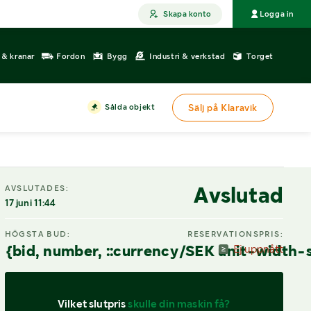
Skapa konto
Logga in
r & kranar
Fordon
Bygg
Industri & verkstad
Torget
Sålda objekt
Sälj på Klaravik
Avslutad
AVSLUTADES:
17 juni 11:44
HÖGSTA BUD:
RESERVATIONSPRIS:
{bid, number, ::currency/SEK unit-width-
Ej uppnått
Vilket slutpris 
skulle din maskin få?