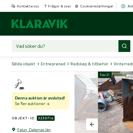
Kontakta oss
Frågor & svar
Cookieinställningar
All
Sålda objekt
Entreprenad
Redskap & tillbehör
Vinterred
1
av
21
Denna auktion är avslutad!
Se fler auktioner
OBJEKT-ID:
3230716
Falun, Dalarnas län