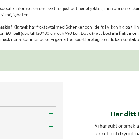
specifik information om frakt för just det här objektet, men om du skickar
 vi möjligheten.
maskin?
Klaravik har fraktavtal med Schenker och i de fall vi kan hjälpa till
n EU-pall (upp till 120*80 cm och 990 kg). Det går att beställa frakt inom 
re maskiner rekommenderar vi gärna transportföretag som du kan kontakt
Har ditt 
Vi har auktionsmäklar
enkelt och tryggt, o