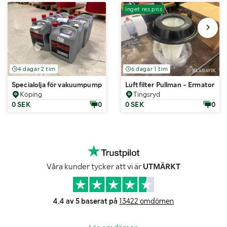
Inget res.pris
4 dagar 2 tim
6 dagar 1 tim
Specialolja för vakuumpump Leybonol LVO 100 parti 8 st 5L Dunkar
Luftfilter Pullman - Ermator S1
Köping
Tingsryd
0 SEK
0
0 SEK
0
Våra kunder tycker att vi är
UTMÄRKT
4.4 av 5 baserat på
13422 omdömen