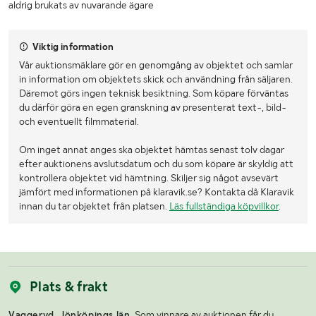
aldrig brukats av nuvarande ägare
Viktig information
Vår auktionsmäklare gör en genomgång av objektet och samlar
in information om objektets skick och användning från säljaren.
Däremot görs ingen teknisk besiktning. Som köpare förväntas
du därför göra en egen granskning av presenterat text-, bild-
och eventuellt filmmaterial.
Om inget annat anges ska objektet hämtas senast tolv dagar
efter auktionens avslutsdatum och du som köpare är skyldig att
kontrollera objektet vid hämtning. Skiljer sig något avsevärt
jämfört med informationen på klaravik.se? Kontakta då Klaravik
innan du tar objektet från platsen.
Läs fullständiga köpvillkor
.
Plats & frakt
Vaggeryd, Jönköpings län.
Som vinnare av auktionen får du