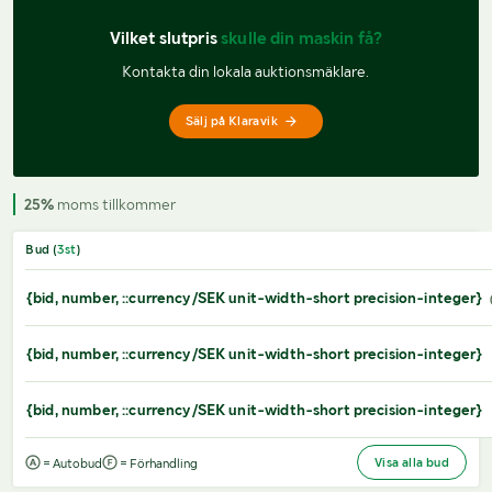
Vilket slutpris 
skulle din maskin få?
Kontakta din lokala auktionsmäklare.
Sälj på Klaravik
25%
moms tillkommer
Bud (
3
st
)
{bid, number, ::currency/SEK unit-width-short precision-integer}
{bid, number, ::currency/SEK unit-width-short precision-integer}
{bid, number, ::currency/SEK unit-width-short precision-integer}
Visa alla bud
= Autobud
= Förhandling