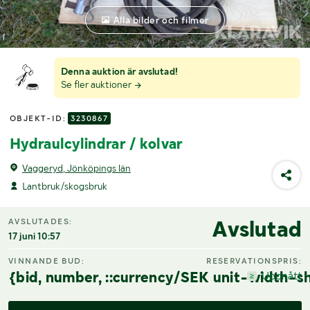
Alla bilder och filmer
Denna auktion är avslutad!
Se fler auktioner
OBJEKT-ID:
3230867
Hydraulcylindrar / kolvar
Vaggeryd, Jönköpings län
Lantbruk/skogsbruk
Avslutad
AVSLUTADES:
17 juni 10:57
VINNANDE BUD:
RESERVATIONSPRIS:
{bid, number, ::currency/SEK unit-width-sh
Uppnått