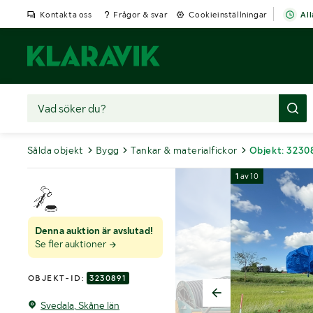
Kontakta oss
Frågor & svar
Cookieinställningar
All
Sålda objekt
Bygg
Tankar & materialfickor
Objekt: 3230
1
av
10
Denna auktion är avslutad!
Se fler auktioner
OBJEKT-ID:
3230891
Svedala, Skåne län