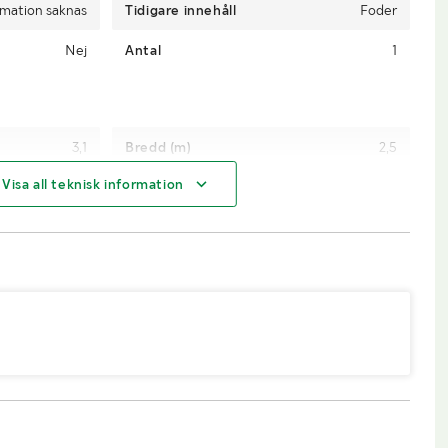
rmation saknas
Tidigare innehåll
Foder
Nej
Antal
1
3,1
Bredd (m)
2,5
Visa all teknisk information
2,5
Lastmaskin