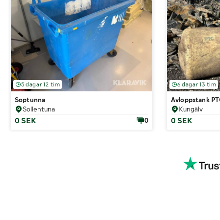
5 dagar 12 tim
6 dagar 13 tim
Soptunna
Avloppstank PTC
Sollentuna
Kungälv
0 SEK
0 SEK
0