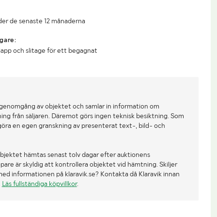
under de senaste 12 månaderna
gare:
lapp och slitage för ett begagnat
 genomgång av objektet och samlar in information om
ing från säljaren. Däremot görs ingen teknisk besiktning. Som
göra en egen granskning av presenterat text-, bild- och
bjektet hämtas senast tolv dagar efter auktionens
re är skyldig att kontrollera objektet vid hämtning. Skiljer
med informationen på klaravik.se? Kontakta då Klaravik innan
.
Läs fullständiga köpvillkor
.