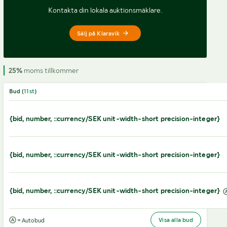
Kontakta din lokala auktionsmäklare.
Sälj på Klaravik
25%
moms tillkommer
Bud (
11
st
)
{bid, number, ::currency/SEK unit-width-short precision-integer}
{bid, number, ::currency/SEK unit-width-short precision-integer}
{bid, number, ::currency/SEK unit-width-short precision-integer}
Visa alla bud
= Autobud