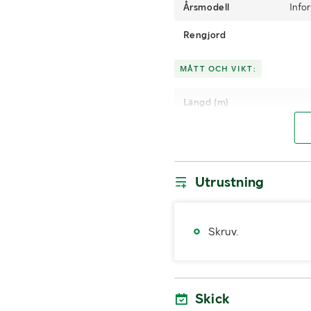
Årsmodell
Info
Rengjord
MÅTT OCH VIKT:
Längd (m)
Höjd (m)
LASTHJÄLPSINFORMATION:
Utrustning
Lasthjälp med
Skruv.
Skick