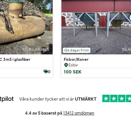
6 dagar 9 tim
 3m3 i glasfiber
Fickor/Koner
Eslöv
100 SEK
0
Våra kunder tycker att vi är
UTMÄRKT
4.4 av 5 baserat på
13412 omdömen