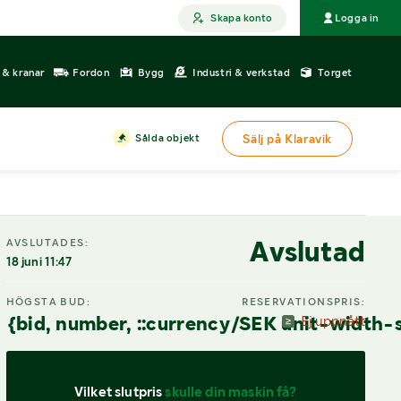
Skapa konto
Logga in
r & kranar
Fordon
Bygg
Industri & verkstad
Torget
Sålda objekt
Sälj på Klaravik
Avslutad
AVSLUTADES:
18 juni 11:47
HÖGSTA BUD:
RESERVATIONSPRIS:
{bid, number, ::currency/SEK unit-width-
Ej uppnått
Vilket slutpris 
skulle din maskin få?