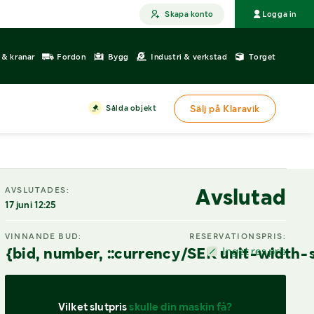
Skapa konto
Logga in
r & kranar
Fordon
Bygg
Industri & verkstad
Torget
Sålda objekt
Sälj på Klaravik
Avslutad
AVSLUTADES:
17 juni 12:25
VINNANDE BUD:
RESERVATIONSPRIS:
{bid, number, ::currency/SEK unit-width-
Inget res.pris
Vilket slutpris 
skulle din maskin få?