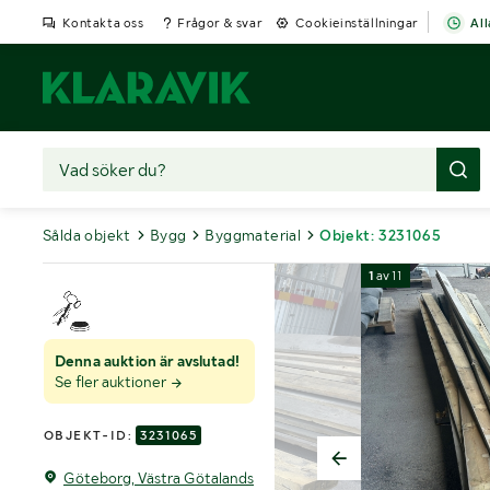
Kontakta oss
Frågor & svar
Cookieinställningar
All
Sålda objekt
Bygg
Byggmaterial
Objekt: 3231065
1
av
11
Denna auktion är avslutad!
Se fler auktioner
OBJEKT-ID:
3231065
Göteborg, Västra Götalands