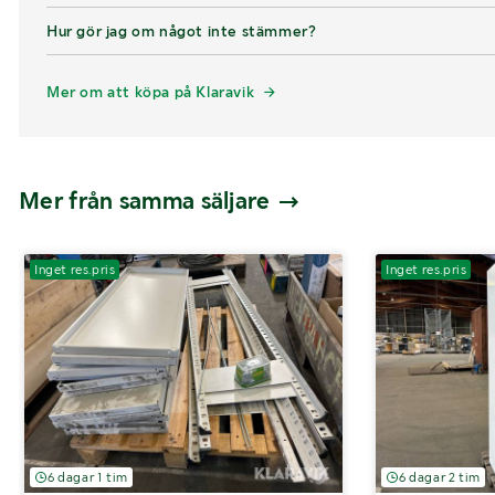
Hur gör jag om något inte stämmer?
Mer om att köpa på Klaravik
Mer från samma säljare
Inget res.pris
Inget res.pris
6 dagar 1 tim
6 dagar 2 tim