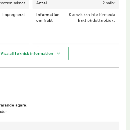
rmation saknas
Antal
2 pallar
Impregnerat
Information
Klaravik kan inte förmedla
om frakt
frakt på detta objekt
00 mm trall upp
Övriga mått
Reglar:
Visa all teknisk information
ill ca 5000 mm
Bredd: ca 190 mm
Tjocklek: ca 45 mm
Trall:
Bredd: ca 120 mm
Tjocklek ca 28 mm
arande ägare:
ador
Truck