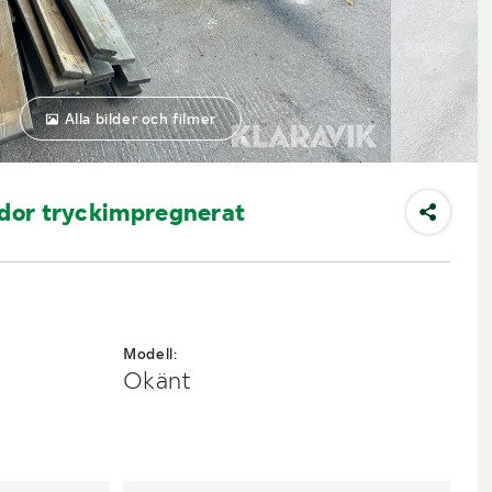
Alla bilder och filmer
ädor tryckimpregnerat
Modell:
Okänt