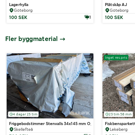
Lagerhylla
Plåtskåp AJ
Göteborg
Göteborg
100 SEK
100 SEK
1
Fler byggmaterial
Inget res.pris
4 dagar 23 tim
23 tim 58 min
Friggebodstimmer Stenvalls 34x145 mm O/S VA 646 löpmeter.
Fiskbensparket
Skellefteå
Lekeberg