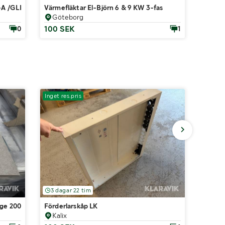
WO-A /GLBDVWM-T222WO
Värmefläktar El-Björn 6 & 9 KW 3-fas
Plåtsk
Göteborg
Göt
100 SEK
100 
0
1
Inget res.pris
3 dagar 22 tim
5 dag
ige 200m²
Förderlarskåp LK
Plåtbu
Kalix
Mar