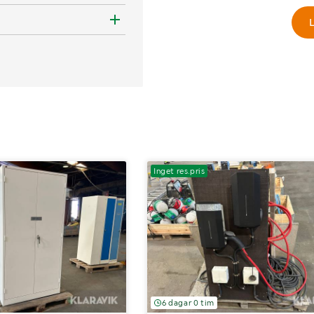
L
Inget res.pris
6 dagar 0 tim