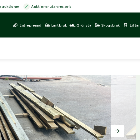
a auktioner
Auktioner utan res.pris
Entreprenad
Lantbruk
Grönyta
Skogsbruk
Lifta