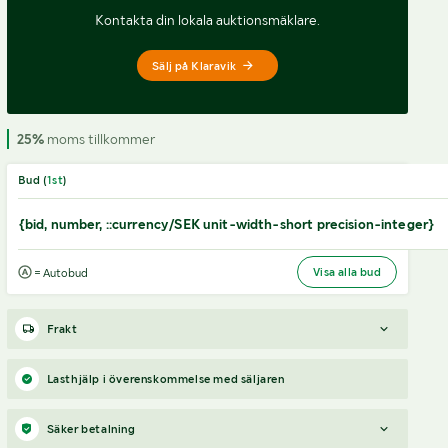
Kontakta din lokala auktionsmäklare.
Sälj på Klaravik
25%
moms tillkommer
Bud (
1
st
)
{bid, number, ::currency/SEK unit-width-short precision-integer}
Visa alla bud
= Autobud
Frakt
Boka frakt?
Det finns ingen specifik information om frakt
Lasthjälp i överenskommelse med säljaren
för just det här objektet, men om du skickar oss en förfrågan
via vårt
fraktformulär
, så undersöker vi möjligheten.
Säker betalning