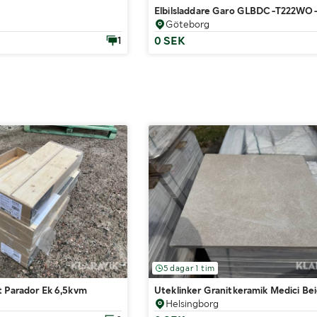
Elbilsladdare Garo GLBDC-T222
Göteborg
0 SEK
1
5 dagar 1 tim
t Parador Ek 6,5kvm
Uteklinker Granitkeramik Medici Be
Helsingborg