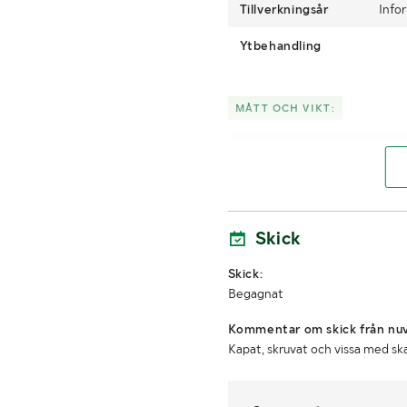
Tillverkningsår
Info
Ytbehandling
MÅTT OCH VIKT:
Längd
Reglar upp till ca 36
t
Skick
Skick:
Begagnat
LASTHJÄLPSINFORMATION:
Kommentar om skick från nuv
Kapat, skruvat och vissa med sk
Lasthjälp med