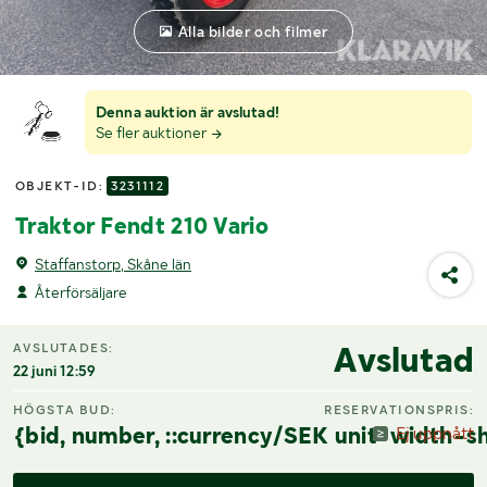
Alla bilder och filmer
Denna auktion är avslutad!
Se fler auktioner
OBJEKT-ID:
3231112
Traktor Fendt 210 Vario
Staffanstorp, Skåne län
Återförsäljare
Avslutad
AVSLUTADES:
22 juni 12:59
HÖGSTA BUD:
RESERVATIONSPRIS:
{bid, number, ::currency/SEK unit-width-sh
Ej uppnått