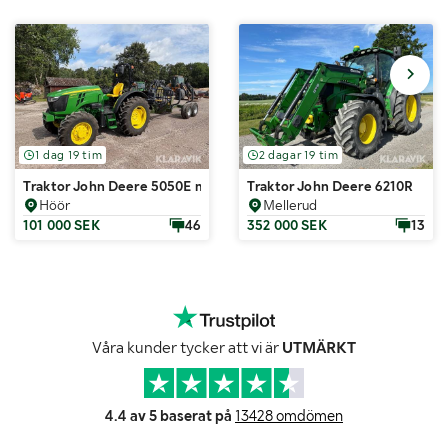
1 dag 19 tim
2 dagar 19 tim
Traktor John Deere 5050E med Farma T6 skogsvagn, Farma RW600 
Traktor John Deere 6210R
Höör
Mellerud
101 000 SEK
46
352 000 SEK
13
Våra kunder tycker att vi är
UTMÄRKT
4.4 av 5 baserat på
13428 omdömen