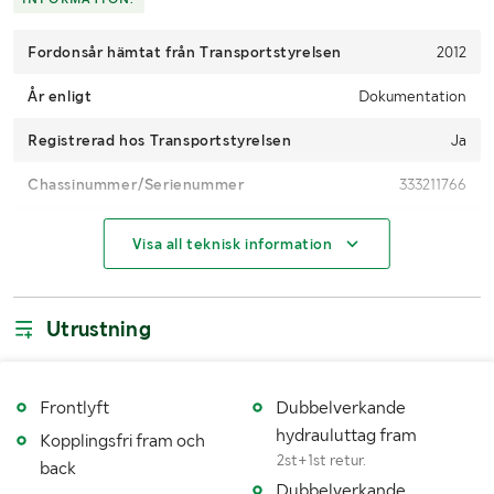
Fordonsår hämtat från Transportstyrelsen
2012
År enligt
Dokumentation
Registrerad hos Transportstyrelsen
Ja
Chassinummer/Serienummer
333211766
CE-märkt
Ja
Visa all teknisk information
Drifttimmar (h)
12181,2
Digitala drifttimmar (h)
12181,2
Utrustning
Motoreffekt (kW/hk)
73 kW / 99 hp
4WD
Ja
Frontlyft
Dubbelverkande
hydrauluttag fram
Kopplingsfri fram och
Maxhastighet (km/h)
40
2st+1st retur.
back
Dubbelverkande
Klassificering
Traktor A (max 40 km/h)