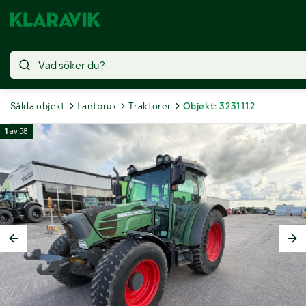
Sålda objekt
Lantbruk
Traktorer
Objekt: 3231112
1
av
58