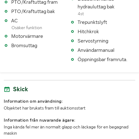
PTO/Kraftuttag fram
hydrauluttag bak
PTO/Kraftuttag bak
Snabbgående
Nej
4st
AC
Trepunktslyft
Växellåda
Steglös
Osäker funktion
Hitchkrok
Motorvärmare
Drivmedel
Diesel
Servostyrning
Bromsuttag
Dimensioner däck fram
360/80R24
Användarmanual
Öppningsbar framruta.
Dimensioner däck bak
440/80R34
Drag
Hitch
Antal nycklar
1
Skick
Fordonsstatus
Påställd
Information om användning:
Objektet har brukats fram till auktionsstart
Senaste godkända besiktning
20110928
Information från nuvarande ägare:
Importerad
Nej
Inga kända fel mer än normalt glapp och läckage för en begagnad
maskin
MÅTT OCH VIKT: