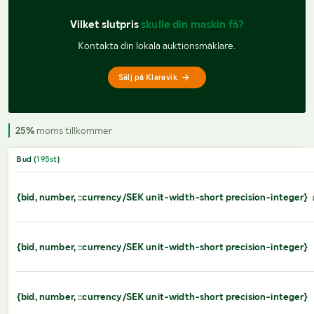
Vilket slutpris 
skulle din maskin få?
Kontakta din lokala auktionsmäklare.
Sälj på Klaravik
25%
moms tillkommer
Bud (
195
st
)
{bid, number, ::currency/SEK unit-width-short precision-integer}
{bid, number, ::currency/SEK unit-width-short precision-integer}
{bid, number, ::currency/SEK unit-width-short precision-integer}