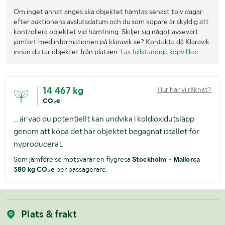
Om inget annat anges ska objektet hämtas senast tolv dagar
efter auktionens avslutsdatum och du som köpare är skyldig att
kontrollera objektet vid hämtning. Skiljer sig något avsevärt
jämfört med informationen på klaravik.se? Kontakta då Klaravik
innan du tar objektet från platsen.
Läs fullständiga köpvillkor
.
14 467 kg
Hur har vi räknat?
CO₂e
... är vad du potentiellt kan undvika i koldioxidutsläpp
genom att köpa det här objektet begagnat istället för
nyproducerat.
Som jämförelse motsvarar en flygresa
Stockholm - Mallorca
380 kg CO₂e
per passagerare.
Plats & frakt