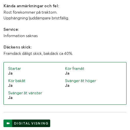
Kända anmärkningar och fel:
Rost förekommer på traktorn.
Tjänstevikt (kg)
3910
Upphängning ljuddämpare bristfällig.
Lastvikt (kg)
3090
Service:
Information saknas
Totalvikt (kg)
7000
Däckens skick:
Längd (mm)
3975
Framdäck dåligt skick, bakdäck ca 40%.
Bredd (mm)
2115
Startar
Kör framåt
Höjd (mm)
2505
Ja
Ja
Kör bakåt
Svänger åt höger
Ja
Ja
Svänger åt vänster
Ja
DIGITAL VISNING