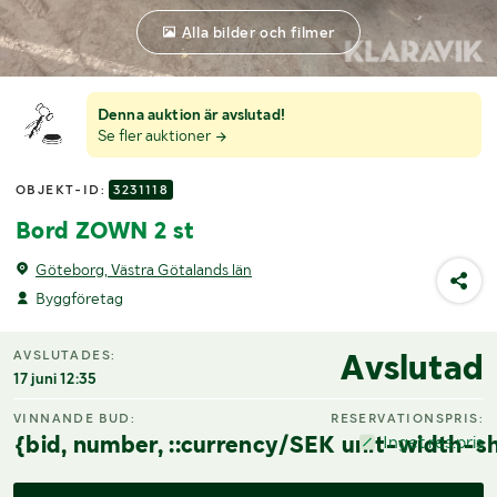
Alla bilder och filmer
Denna auktion är avslutad!
Se fler auktioner
OBJEKT-ID:
3231118
Bord ZOWN 2 st
Göteborg, Västra Götalands län
Byggföretag
Avslutad
AVSLUTADES:
17 juni 12:35
VINNANDE BUD:
RESERVATIONSPRIS:
{bid, number, ::currency/SEK unit-width-sh
Inget res.pris