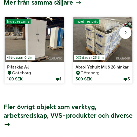
Mer från samma säljare
Inget res.pris
Inget res.pris
6 dagar 0 tim
5 dagar 23 tim
Plåtskåp AJ
Absol Yxhult Miljö 28 hinkar
Göteborg
Göteborg
100 SEK
1
500 SEK
5
Fler övrigt objekt som verktyg,
arbetsredskap, VVS-produkter och diverse