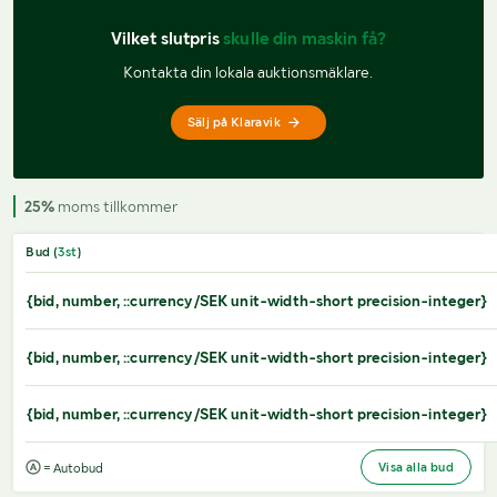
Vilket slutpris 
skulle din maskin få?
Kontakta din lokala auktionsmäklare.
Sälj på Klaravik
25%
moms tillkommer
Bud (
3
st
)
{bid, number, ::currency/SEK unit-width-short precision-integer}
{bid, number, ::currency/SEK unit-width-short precision-integer}
{bid, number, ::currency/SEK unit-width-short precision-integer}
Visa alla bud
= Autobud