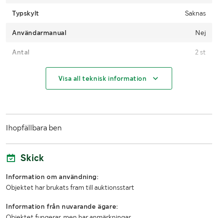
Typskylt
Saknas
Användarmanual
Nej
Antal
2 st
MÅTT OCH VIKT:
Visa all teknisk information
Längd
Ca 1,82 m
Bredd
Ca 0,75 m
Ihopfällbara ben
Höjd
Ca 0,73 m
Skick
LASTHJÄLPSINFORMATION:
Information om användning:
Lasthjälp med
Truck
Objektet har brukats fram till auktionsstart
Information från nuvarande ägare:
Objektet fungerar, men har anmärkningar