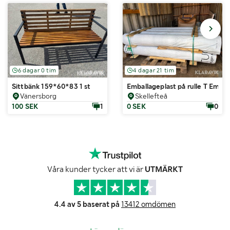
6 dagar 0 tim
4 dagar 21 tim
Sittbänk 159*60*83 1 st
Emballageplast på rulle T Emba
Vänersborg
Skellefteå
100 SEK
1
0 SEK
0
Våra kunder tycker att vi är
UTMÄRKT
4.4 av 5 baserat på
13412 omdömen