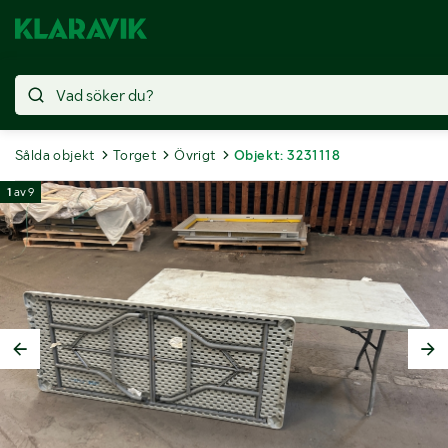
Sålda objekt
Torget
Övrigt
Objekt: 3231118
1
av
9