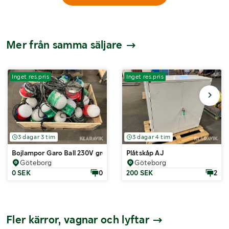
Mer från samma säljare
Inget res.pris
Inget res.pris
3 dagar 3 tim
3 dagar 4 tim
Bojlampor Garo Ball 230V gröna & röda ca 18 st
Plåtskåp AJ
Göteborg
Göteborg
0 SEK
0
200 SEK
2
Fler kärror, vagnar och lyftar