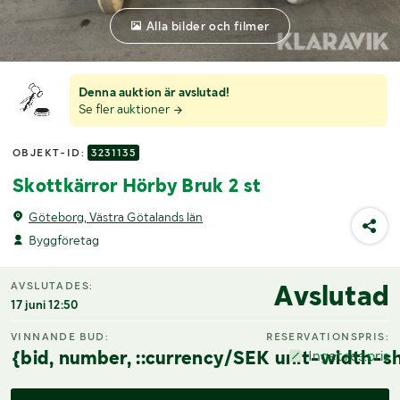
Alla bilder och filmer
Denna auktion är avslutad!
Se fler auktioner
OBJEKT-ID:
3231135
Skottkärror Hörby Bruk 2 st
Göteborg, Västra Götalands län
Byggföretag
Avslutad
AVSLUTADES:
17 juni 12:50
VINNANDE BUD:
RESERVATIONSPRIS:
{bid, number, ::currency/SEK unit-width-sh
Inget res.pris