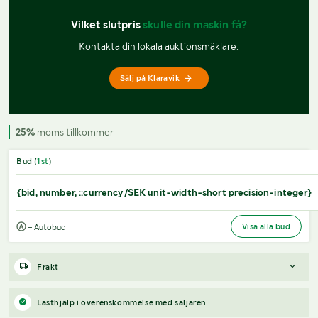
Vilket slutpris 
skulle din maskin få?
Kontakta din lokala auktionsmäklare.
Sälj på Klaravik
25%
moms tillkommer
Bud (
1
st
)
{bid, number, ::currency/SEK unit-width-short precision-integer}
Visa alla bud
= Autobud
Frakt
Boka frakt?
Det finns ingen specifik information om frakt för
Lasthjälp i överenskommelse med säljaren
just det här objektet, men om du skickar oss en förfrågan via