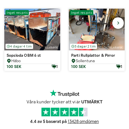
Inget res.pris
Inget res.pris
4 dagar 4 tim
3 dagar 2 tim
Sopsloda OBM 6 st
Parti Rullplattor & Pirror
Håbo
Sollentuna
100 SEK
1
100 SEK
1
Våra kunder tycker att vi är
UTMÄRKT
4.4 av 5 baserat på
13428 omdömen