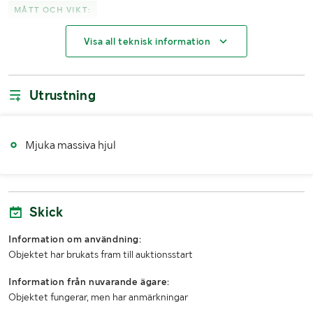
MÅTT OCH VIKT:
Visa all teknisk information
Längd (mm)
Ca 1420
Bredd (mm)
Ca 630 & 670
Utrustning
Höjd (mm)
Ca 630
LASTHJÄLPSINFORMATION:
Mjuka massiva hjul
Lasthjälp med
Truck
Skick
Information om användning:
Objektet har brukats fram till auktionsstart
Information från nuvarande ägare:
Objektet fungerar, men har anmärkningar