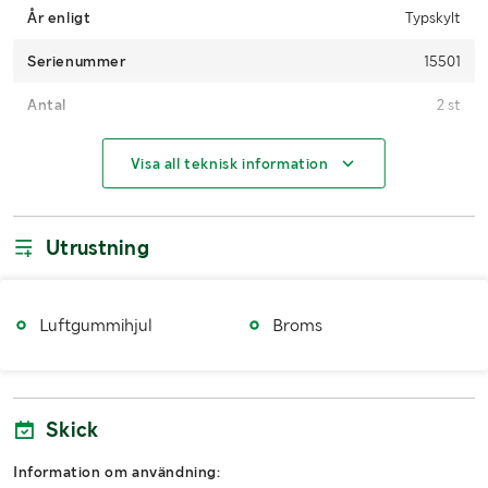
År enligt
Typskylt
Serienummer
15501
Antal
2 st
MÅTT OCH VIKT:
Visa all teknisk information
Längd (mm)
Ca 1560
Utrustning
Bredd (mm)
Ca 690
Höjd (mm)
Ca 900
Luftgummihjul
Broms
Vikt (kg)
67
LASTHJÄLPSINFORMATION:
Skick
Lasthjälp med
Truck
Information om användning: