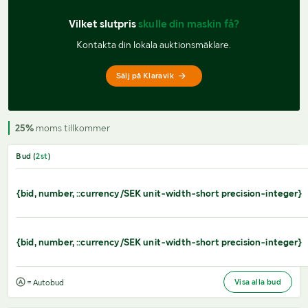
Vilket slutpris 
skulle din maskin få?
Kontakta din lokala auktionsmäklare.
Sälj på Klaravik
25%
moms tillkommer
Bud (
2
st
)
{bid, number, ::currency/SEK unit-width-short precision-integer}
{bid, number, ::currency/SEK unit-width-short precision-integer}
Visa alla bud
= Autobud