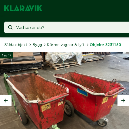
Sålda objekt
Bygg
Kärror, vagnar & lyft
Objekt: 3231160
1
av
17