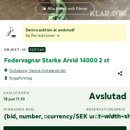
Alla bilder och filmer
Denna auktion är avslutad!
Se fler auktioner
OBJEKT-ID:
3231160
Fodervagnar Starke Arvid 14000 2 st
Göteborg, Västra Götalands län
Byggföretag
Avslutad
AVSLUTADES:
18 juni 11:10
VINNANDE BUD:
RESERVATIONSPRIS:
{bid, number, ::currency/SEK unit-width-sh
Inget res.pris