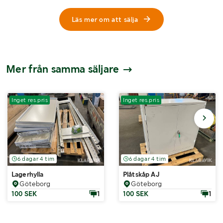
Läs mer om att sälja
Mer från samma säljare
Inget res.pris
Inget res.pris
6 dagar 4 tim
6 dagar 4 tim
Lagerhylla
Plåtskåp AJ
Göteborg
Göteborg
100 SEK
1
100 SEK
1