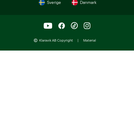
Sverige
Danmark
Klaravik AB Copyright
|
Material