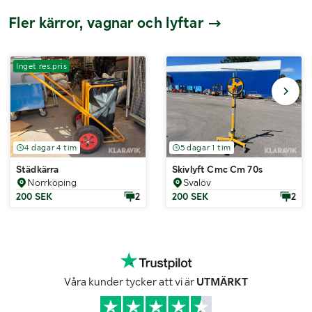
Fler kärror, vagnar och lyftar
Inget res.pris
4 dagar 4 tim
5 dagar 1 tim
Städkärra
Skivlyft Cmc Cm 70s
Norrköping
Svalöv
200 SEK
2
200 SEK
2
Våra kunder tycker att vi är
UTMÄRKT