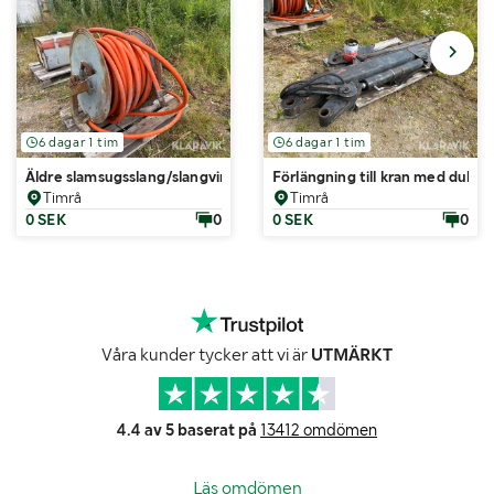
6 dagar 1 tim
6 dagar 1 tim
Äldre slamsugsslang/slangvinda
Förlängning till kran med dubbla
Timrå
Timrå
0 SEK
0
0 SEK
0
Våra kunder tycker att vi är
UTMÄRKT
4.4 av 5 baserat på
13412 omdömen
Läs omdömen