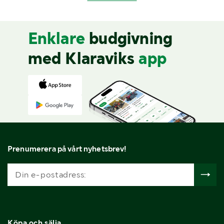
Enklare
budgivning
med Klaraviks
app
Prenumerera på vårt nyhetsbrev!
Köpa och sälja