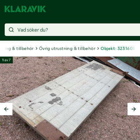
tning & tillbehör
Övrig utrustning & tillbehör
Objekt: 3231605
1
av
7