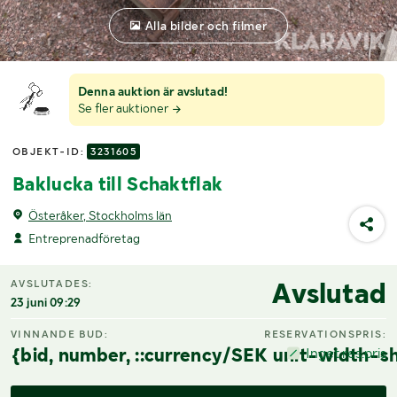
Alla bilder och filmer
Denna auktion är avslutad!
Se fler auktioner
OBJEKT-ID:
3231605
Baklucka till Schaktflak
Österåker, Stockholms län
Entreprenadföretag
Avslutad
AVSLUTADES:
23 juni 09:29
VINNANDE BUD:
RESERVATIONSPRIS:
{bid, number, ::currency/SEK unit-width-sh
Inget res.pris