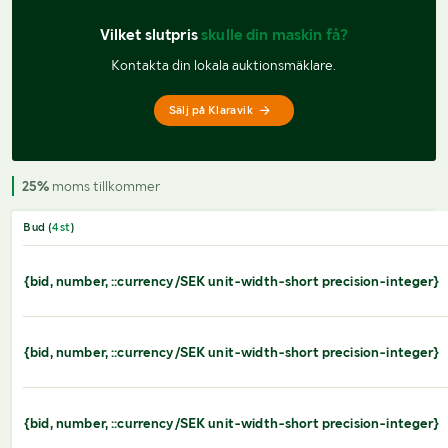
Vilket slutpris 
skulle din maskin få?
Kontakta din lokala auktionsmäklare.
Sälj på Klaravik
25%
moms tillkommer
Bud (
4
st
)
{bid, number, ::currency/SEK unit-width-short precision-integer}
{bid, number, ::currency/SEK unit-width-short precision-integer}
{bid, number, ::currency/SEK unit-width-short precision-integer}