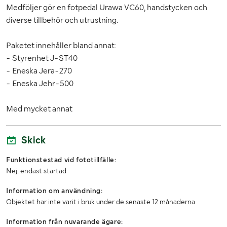
Medföljer gör en fotpedal Urawa VC60, handstycken och
kan detta i många fall ordnas, beroende på tillgång
till pall och emballagematerial. Upphämtning av
diverse tillbehör och utrustning.
skickat gods sker under ordinarie utlämningstider,
om inget annat har överenskommits. Fraktsedlar
Paketet innehåller bland annat:
och övriga frakthandlingar måste vara säljaren
- Styrenhet J-ST40
tillhanda senast 24 timmar före planerad
upphämtning. Obs: semesterstängt v28-v31
- Eneska Jera-270
- Eneska Jehr-500
Med mycket annat
Skick
Funktionstestad vid fototillfälle:
Nej, endast startad
Information om användning:
Objektet har inte varit i bruk under de senaste 12 månaderna
Information från nuvarande ägare: