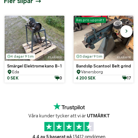
Fler slipar
Res.pris uppnått
4 dagar 9 tim
3 dagar 9 tim
Smärgel Elektromekano B-174
Bandslip Scantool Belt grinder 
Eda
Vänersborg
0 SEK
0
4 200 SEK
17
Våra kunder tycker att vi är
UTMÄRKT
4.4 av 5 baserat på
13412 omdömen