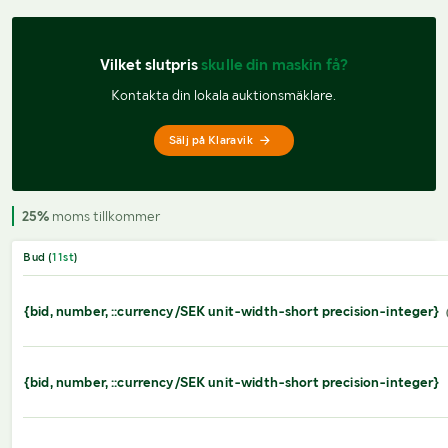
Vilket slutpris 
skulle din maskin få?
Kontakta din lokala auktionsmäklare.
Sälj på Klaravik
25%
moms tillkommer
Bud (
11
st
)
{bid, number, ::currency/SEK unit-width-short precision-integer}
{bid, number, ::currency/SEK unit-width-short precision-integer}