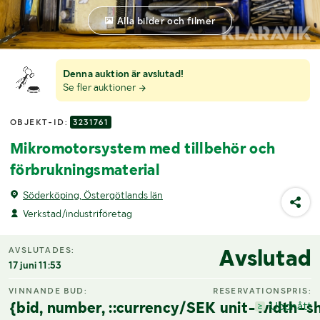
Alla bilder och filmer
Denna auktion är avslutad!
Se fler auktioner
OBJEKT-ID:
3231761
Mikromotorsystem med tillbehör och
förbrukningsmaterial
Söderköping, Östergötlands län
Verkstad/industriföretag
Avslutad
AVSLUTADES:
17 juni 11:53
VINNANDE BUD:
RESERVATIONSPRIS:
{bid, number, ::currency/SEK unit-width-sh
Uppnått