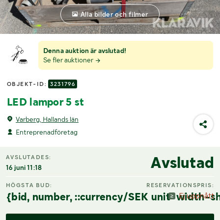
Alla bilder och filmer
Denna auktion är avslutad!
Se fler auktioner
OBJEKT-ID:
3231796
LED lampor 5 st
Varberg, Hallands län
Entreprenadföretag
Avslutad
AVSLUTADES:
16 juni 11:18
HÖGSTA BUD:
RESERVATIONSPRIS:
{bid, number, ::currency/SEK unit-width-sh
Ej uppnått