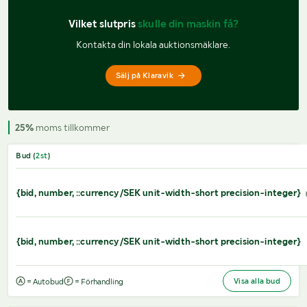
Vilket slutpris 
skulle din maskin få?
Kontakta din lokala auktionsmäklare.
Sälj på Klaravik
25%
moms tillkommer
Bud (
2
st
)
{bid, number, ::currency/SEK unit-width-short precision-integer}
{bid, number, ::currency/SEK unit-width-short precision-integer}
Visa alla bud
= Autobud
= Förhandling