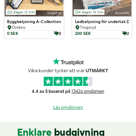
2 dagar 12 tim
4 dagar 10 tim
Byggbelysning A-Collection/Bårebo/Malmbergs/Prolight/Home Reso
Ledbelysning för undertak Defa
Örebro
Tingsryd
0 SEK
0
200 SEK
2
Våra kunder tycker att vi är
UTMÄRKT
4.4 av 5 baserat på
13426 omdömen
Läs omdömen
Enklare
budgivning