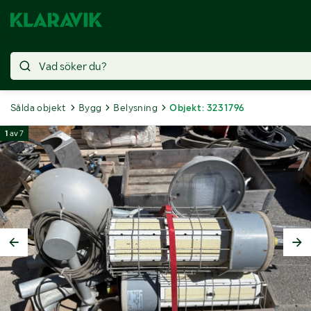
Sålda objekt
Bygg
Belysning
Objekt: 3231796
1
av
7