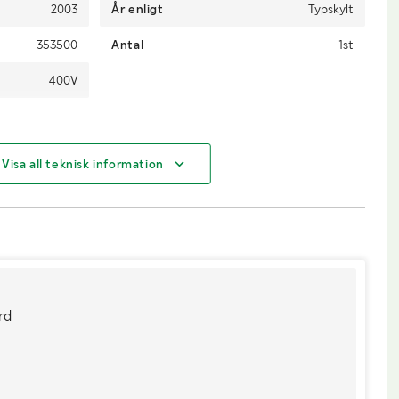
2003
År enligt
Typskylt
353500
Antal
1st
400V
Visa all teknisk information
700
Höjd (mm)
1640
rd