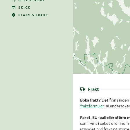
UTRUSTNING
SKICK
PLATS & FRAKT
Frakt
Boka frakt?
Det finns ingen 
fraktformulär
, så undersöker
Paket, EU-pall eller större 
som ryms i paket eller inom e
utlandet. Vid frakt på stör