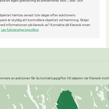
göra en egen granskning av presenterat text-, bild- och
bjektet hämtas senast tolv dagar efter auktionens
re är skyldig att kontrollera objektet vid hämtning. Skiljer
med informationen på klaravik.se? Kontakta då Klaravik innan
.
Läs fullständiga köpvillkor
.
nnare av auktionen får du kontaktuppgifter till säljaren när Klaravik mott