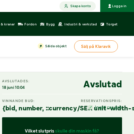
Skapa konto
Logga in
r & kranar
Fordon
Bygg
Industri & verkstad
Torget
Sålda objekt
Sälj på Klaravik
Avslutad
AVSLUTADES:
18 juni 10:04
VINNANDE BUD:
RESERVATIONSPRIS:
{bid, number, ::currency/SEK unit-width-
Inget res.pris
Vilket slutpris 
skulle din maskin få?