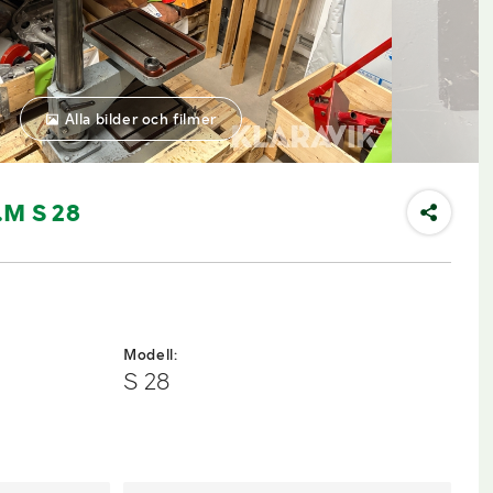
Alla bilder och filmer
.M S 28
Modell:
S 28