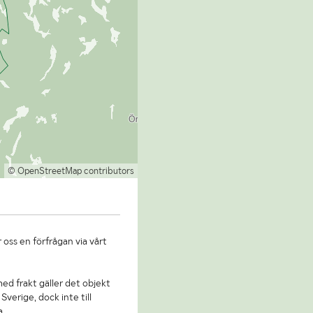
© OpenStreetMap contributors
 oss en förfrågan via vårt
 med frakt gäller det objekt
Sverige, dock inte till
a.