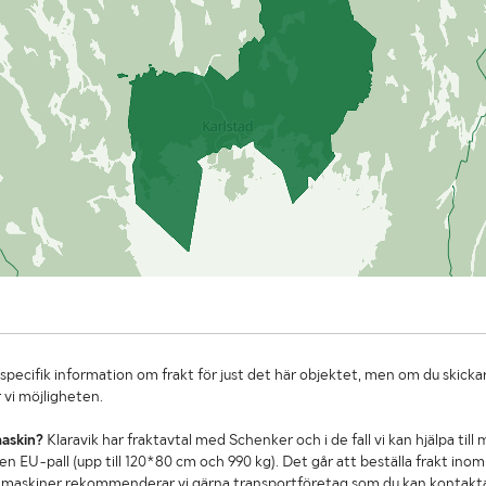
specifik information om frakt för just det här objektet, men om du skickar
 vi möjligheten.
maskin?
Klaravik har fraktavtal med Schenker och i de fall vi kan hjälpa till
n EU-pall (upp till 120*80 cm och 990 kg). Det går att beställa frakt inom 
re maskiner rekommenderar vi gärna transportföretag som du kan kontakt