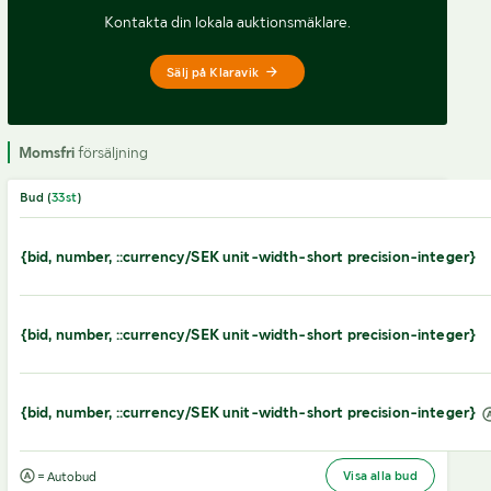
Kontakta din lokala auktionsmäklare.
Sälj på Klaravik
Momsfri
försäljning
Bud (
33
st
)
{bid, number, ::currency/SEK unit-width-short precision-integer}
{bid, number, ::currency/SEK unit-width-short precision-integer}
{bid, number, ::currency/SEK unit-width-short precision-integer}
Visa alla bud
= Autobud