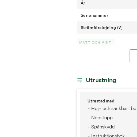
År
Serienummer
Strömförsörjning (V)
MÅTT OCH VIKT:
Längd (mm)
Utrustning
Utrustad med
- Höj- och sänkbart bo
- Nödstopp
- Spånskydd
- Instruktionsbok