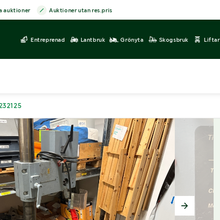
a auktioner
Auktioner utan res.pris
Entreprenad
Lantbruk
Grönyta
Skogsbruk
Lifta
3232125