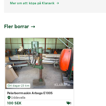
Mer om att köpa på Klaravik
Fler borrar
4 dagar 23 tim
Pelarborrmaskin Arboga E100S
Uddevalla
100 SEK
1