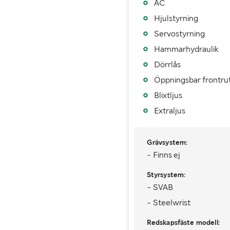
AC
SÄLJARENS ORD:
Hjulstyrning
Servostyrning
Säljarens egna ord
Sc
Hammarhydraulik
om objektet
Dörrlås
Öppningsbar frontru
Blixtljus
Extraljus
Grävsystem:
- Finns ej
Styrsystem:
- SVAB
- Steelwrist
Redskapsfäste modell: