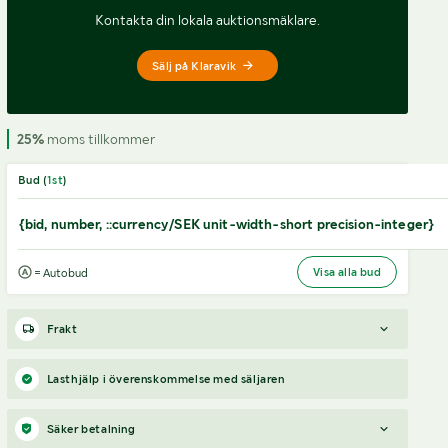
Kontakta din lokala auktionsmäklare.
Sälj på Klaravik
25%
moms tillkommer
Bud (
1
st
)
{bid, number, ::currency/SEK unit-width-short precision-integer}
Visa alla bud
= Autobud
Frakt
Boka frakt?
Det finns ingen specifik information om frakt
Lasthjälp i överenskommelse med säljaren
för just det här objektet, men om du skickar oss en förfrågan
via vårt
fraktformulär
, så undersöker vi möjligheten.
Säker betalning