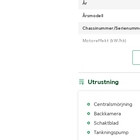
År
Årsmodell
Chassinummer/Serienumm
Motoreffekt (kW/hk)
Växellåda
Drivning
Typ av hydraulolja
Utrustning
Däckdimension bak
Centralsmörjning
MÅTT OCH VIKT:
Backkamera
Vikt (kg)
Schaktblad
Tankningspump
Bredd (m)