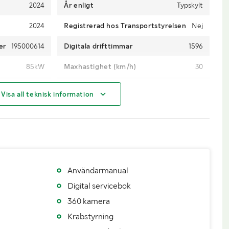
2024
År enligt
Typskylt
2024
Registrerad hos Transportstyrelsen
Nej
er
195000614
Digitala drifttimmar
1596
85kW
Maxhastighet (km/h)
30
Hydralisk
Drivmedel
Diesel
Visa all teknisk information
4WD
AdBlue
Ja, inkopplat
Miljöolja
Däckdimension fram
8.25-20
8.25-20
Antal nycklar
2
Användarmanual
Digital servicebok
12000
Längd (m)
4,20
360 kamera
Krabstyrning
2,30
Höjd (m)
3,20