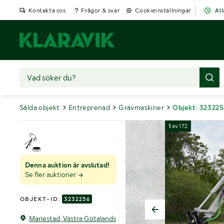
Kontakta oss
Frågor & svar
Cookieinställningar
All
Sålda objekt
Entreprenad
Grävmaskiner
Objekt: 32322
1
av
172
Denna auktion är avslutad!
Se fler auktioner
OBJEKT-ID:
3232256
Mariestad, Västra Götalands