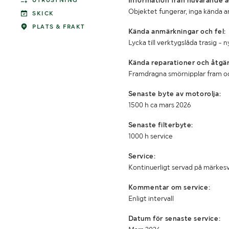
Information från nuvarande ä
UTRUSTNING
Objektet fungerar, inga kända a
SKICK
PLATS & FRAKT
Kända anmärkningar och fel:
Lycka till verktygslåda trasig - n
Kända reparationer och åtgär
Framdragna smörnipplar fram o
Senaste byte av motorolja:
1500 h ca mars 2026
Senaste filterbyte:
1000 h service
Service:
Kontinuerligt servad på märkes
Kommentar om service:
Enligt intervall
Datum för senaste service: