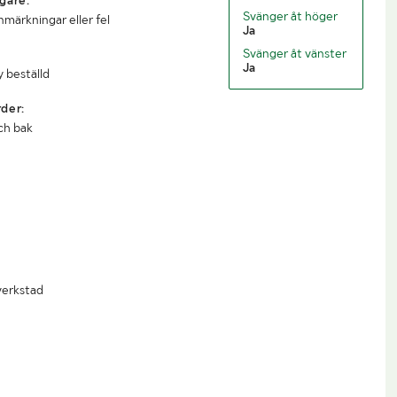
gare:
Svänger åt höger
nmärkningar eller fel
Ja
Svänger åt vänster
Ja
y beställd
der:
ch bak
verkstad