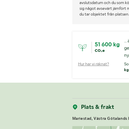
avslutsdatum och du som köpa
sig något avsevärt jämfört 
du tar objektet från platsen
..
51 600 kg
ge
CO₂e
ny
Hur har vi räknat?
So
kg
Plats & frakt
Mariestad, Västra Götalands 