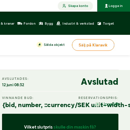
Skapa konto
Logga in
r & kranar
Fordon
Bygg
Industri & verkstad
Torget
Sålda objekt
Sälj på Klaravik
DIGITAL VISNING
Avslutad
AVSLUTADES:
12 juni 08:32
VINNANDE BUD:
RESERVATIONSPRIS:
{bid, number, ::currency/SEK unit-width-
Uppnått
Vilket slutpris 
skulle din maskin få?