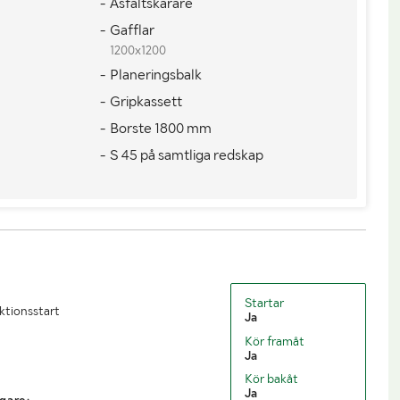
- Asfaltskärare
- Gafflar
1200x1200
- Planeringsbalk
- Gripkassett
- Borste 1800 mm
- S 45 på samtliga redskap
Startar
uktionsstart
Ja
Kör framåt
Ja
Kör bakåt
Ja