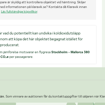
re är skyldig att kontrollera objektet vid hämtning. Skiljer
med informationen på klaravik.se? Kontakta då Klaravik innan
.
Läs fullständiga köpvillkor
.
. är vad du potentiellt kan undvika i koldioxidutsläpp
nom att köpa det här objektet begagnat istället för
producerat.
m jämförelse motsvarar en flygresa
Stockholm - Mallorca 380
 CO₂e
per passagerare.
län.
Som vinnare av auktionen får du kontaktuppgifter till säljaren när Kla