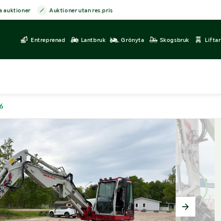
a auktioner
Auktioner utan res.pris
Entreprenad
Lantbruk
Grönyta
Skogsbruk
Lifta
56