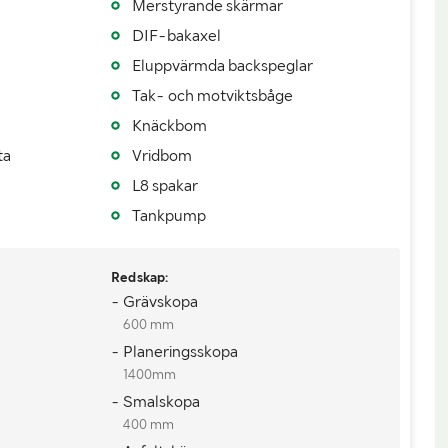
Merstyrande skärmar
DIF-bakaxel
Eluppvärmda backspeglar
haktblad fram
Tak- och motviktsbåge
medföljer ej
Knäckbom
ta
Vridbom
L8 spakar
Tankpump
Redskap:
- Grävskopa
600 mm
- Planeringsskopa
1400mm
- Smalskopa
400 mm