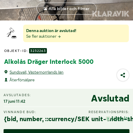
Alla bilder och filmer
Denna auktion är avslutad!
Se fler auktioner
OBJEKT-ID:
3232263
Alkolås Dräger Interlock 5000
Sundsvall, Västernorrlands län
Återförsäljare
Avslutad
AVSLUTADES:
17 juni 11:42
VINNANDE BUD:
RESERVATIONSPRIS:
{bid, number, ::currency/SEK unit-width-sh
Uppnått