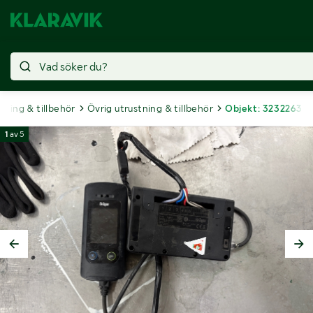
tning & tillbehör
Övrig utrustning & tillbehör
Objekt: 3232263
1
av
5