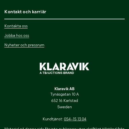
Kontakt och karriär
Kontakta oss
Jobba hos oss
Nyheter och pressrum
Klaravik AB
Tynäsgatan 10 A
652 16 Karlstad
Sweden
Kundtjänst:
054-15 13 04
Material på denna sida får inte publiceras utan skriftligt tillstånd från