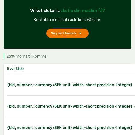
Vilket slutpris 
skulle din maskin få?
Kontakta din lokala auktionsmäklare.
Sälj på Klaravik
25%
moms tillkommer
Bud (
12
st
)
{bid, number, ::currency/SEK unit-width-short precision-integer}
{bid, number, ::currency/SEK unit-width-short precision-integer}
{bid, number, ::currency/SEK unit-width-short precision-integer}