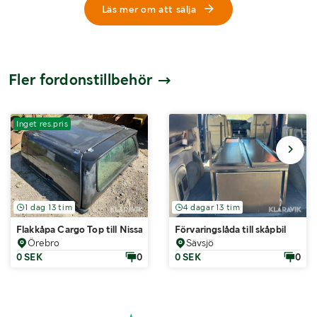
Läs mer om att sälja
Fler fordonstillbehör
Inget res.pris
1 dag 13 tim
4 dagar 13 tim
Flakkåpa Cargo Top till Nissan Navara D40 (2005-2015).
Förvaringslåda till skåpbil
Örebro
Sävsjö
0 SEK
0
0 SEK
0