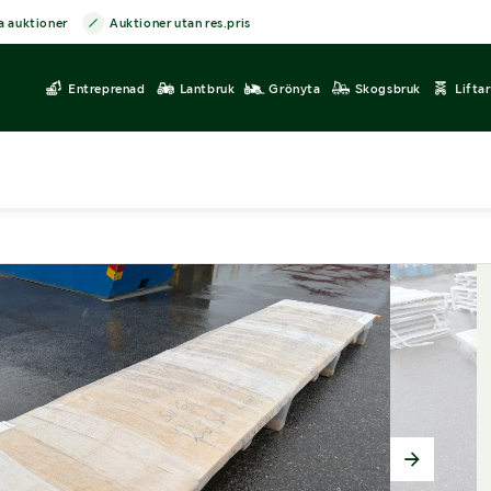
a auktioner
Auktioner utan res.pris
Entreprenad
Lantbruk
Grönyta
Skogsbruk
Lifta