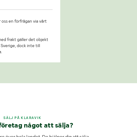
 oss en förfrågan via vårt
 med frakt gäller det objekt
Sverige, dock inte till
a.
SÄLJ PÅ KLARAVIK
företag något att sälja?
e över hela landet. De hjälper dig att sälja