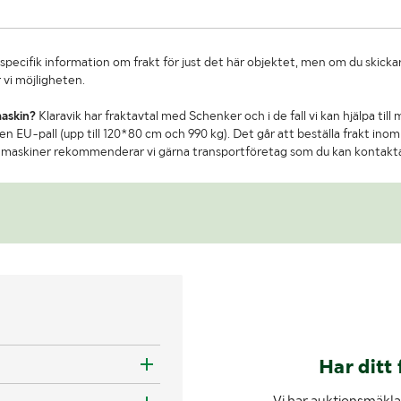
specifik information om frakt för just det här objektet, men om du skickar
 vi möjligheten.
maskin?
Klaravik har fraktavtal med Schenker och i de fall vi kan hjälpa till
n EU-pall (upp till 120*80 cm och 990 kg). Det går att beställa frakt inom 
re maskiner rekommenderar vi gärna transportföretag som du kan kontakt
Har ditt 
Vi har auktionsmäklar