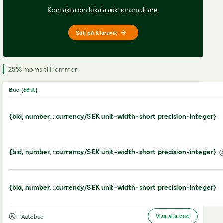
Kontakta din lokala auktionsmäklare.
Sälj på Klaravik
25%
moms tillkommer
Bud (
68
st
)
{bid, number, ::currency/SEK unit-width-short precision-integer}
{bid, number, ::currency/SEK unit-width-short precision-integer}
{bid, number, ::currency/SEK unit-width-short precision-integer}
Visa alla bud
= Autobud