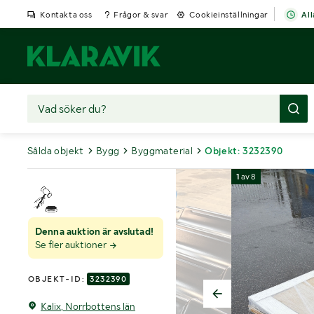
Kontakta oss
Frågor & svar
Cookieinställningar
All
Sålda objekt
Bygg
Byggmaterial
Objekt: 3232390
1
av
8
Denna auktion är avslutad!
Se fler auktioner
OBJEKT-ID:
3232390
Kalix, Norrbottens län