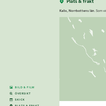
Plats & frakt
Kalix, Norrbottens län.
Som vin
BILD & FILM
ÖVERSIKT
SKICK
PLATS & FRAKT