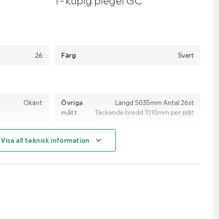
1-kupig plegel GC
26
Färg
Svart
Okänt
Övriga
Längd 5035mm Antal 26st
mått
Täckande bredd 1010mm per plåt
Visa all teknisk information
Lastmaskin