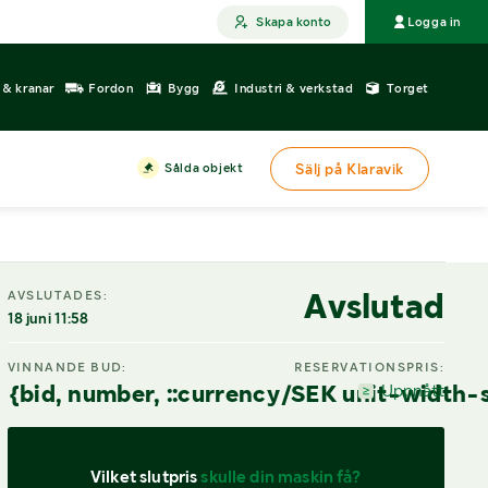
Skapa konto
Logga in
r & kranar
Fordon
Bygg
Industri & verkstad
Torget
Sålda objekt
Sälj på Klaravik
Avslutad
AVSLUTADES:
18 juni 11:58
VINNANDE BUD:
RESERVATIONSPRIS:
{bid, number, ::currency/SEK unit-width-
Uppnått
Vilket slutpris 
skulle din maskin få?