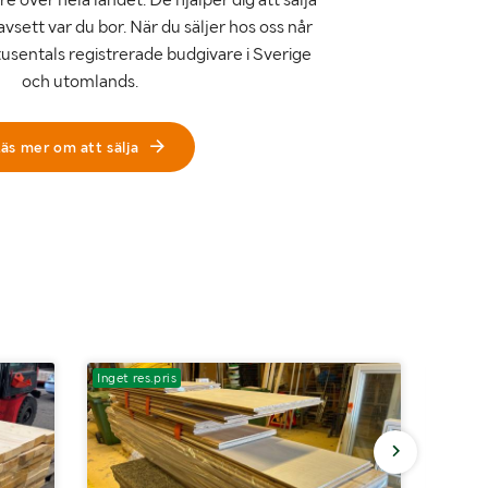
avsett var du bor. När du säljer hos oss når
tusentals registrerade budgivare i Sverige
och utomlands.
äs mer om att sälja
Inget res.pris
Inget r