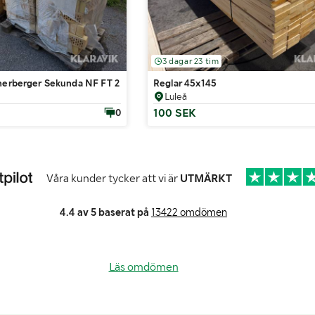
3 dagar 23 tim
enerberger Sekunda NF FT 2 Ca 644 st
Reglar 45x145
Luleå
100 SEK
0
Våra kunder tycker att vi är
UTMÄRKT
4.4 av 5 baserat på
13422 omdömen
Läs omdömen