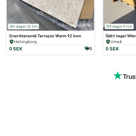
4 dagar 23 tim
5 dagar 0 tim
Granitkeramik Terrazzo Warm 92 kvm
Slätt tegel Wi
Helsingborg
Umeå
0 SEK
0 SEK
0