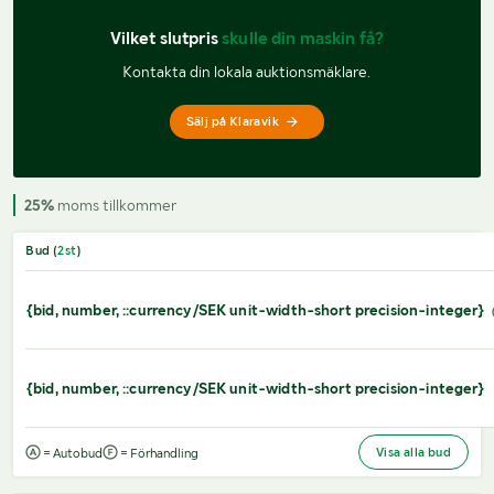
Vilket slutpris 
skulle din maskin få?
Kontakta din lokala auktionsmäklare.
Sälj på Klaravik
25%
moms tillkommer
Bud (
2
st
)
{bid, number, ::currency/SEK unit-width-short precision-integer}
{bid, number, ::currency/SEK unit-width-short precision-integer}
Visa alla bud
= Autobud
= Förhandling