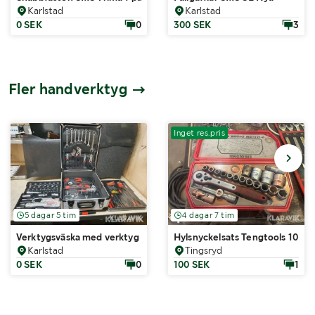
Karlstad
Karlstad
0 SEK
0
300 SEK
3
Fler handverktyg
Inget res.pris
5 dagar 5 tim
4 dagar 7 tim
Verktygsväska med verktyg Bearsafe 186 delar
Hylsnyckelsats Tengtools 10-
Karlstad
Tingsryd
0 SEK
0
100 SEK
1