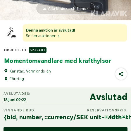
Alla bilder och filmer
Denna auktion är avslutad!
Se fler auktioner
OBJEKT-ID:
3232401
Momentomvandlare med krafthylsor
Karlstad, Värmlands län
Företag
Avslutad
AVSLUTADES:
18 juni 09:22
VINNANDE BUD:
RESERVATIONSPRIS:
{bid, number, ::currency/SEK unit-width-sh
Uppnått