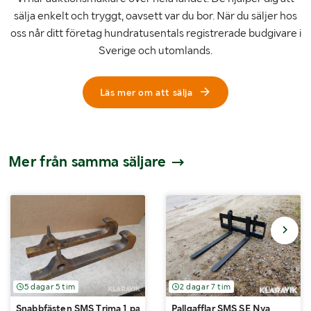
sälja enkelt och tryggt, oavsett var du bor. När du säljer hos
oss når ditt företag hundratusentals registrerade budgivare i
Sverige och utomlands.
Läs mer om att sälja
Mer från samma säljare
5 dagar 5 tim
2 dagar 7 tim
Snabbfästen SMS Trima 1 par
Pallgafflar SMS SE Nya