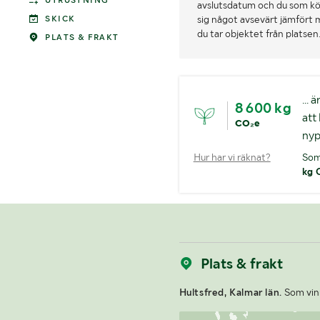
UTRUSTNING
avslutsdatum och du som köpa
sig något avsevärt jämfört 
SKICK
du tar objektet från platsen
PLATS & FRAKT
...
8 600 kg
att
CO₂e
nyp
Hur har vi räknat?
Som
kg 
Plats & frakt
Hultsfred, Kalmar län.
Som vinn