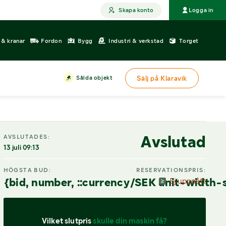
Skapa konto
Logga in
r & kranar
Fordon
Bygg
Industri & verkstad
Torget
Sålda objekt
Sälj på Klaravik
DIGITAL VISNING
Avslutad
AVSLUTADES:
13 juli 09:13
HÖGSTA BUD:
RESERVATIONSPRIS:
{bid, number, ::currency/SEK unit-width-
Ej uppnått
Vilket slutpris 
skulle din maskin få?