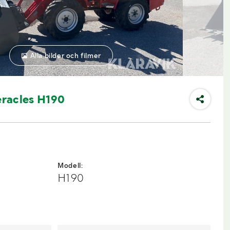
Alla bilder och filmer
racles H190
Modell:
H190