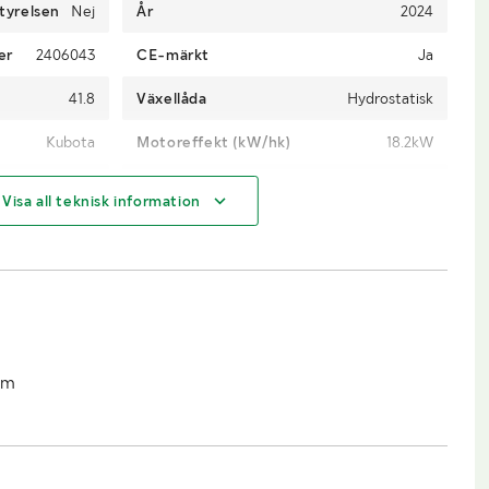
tyrelsen
Nej
År
2024
er
2406043
CE-märkt
Ja
41.8
Växellåda
Hydrostatisk
Kubota
Motoreffekt (kW/hk)
18.2kW
Diesel
Drivning
4WD
Visa all teknisk information
10.0/75-15.3
Däckdimension bak
10.0/75-15.3
1000
2000
Längd (m)
4.30m
mm
1.44m
Höjd (m)
2.55