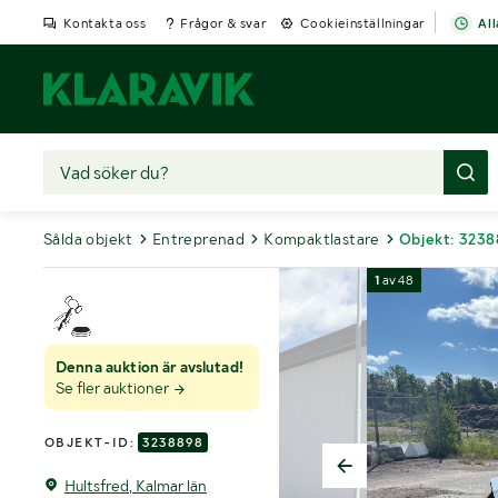
Kontakta oss
Frågor & svar
Cookieinställningar
All
Sålda objekt
Entreprenad
Kompaktlastare
Objekt: 323
1
av
48
Denna auktion är avslutad!
Se fler auktioner
OBJEKT-ID:
3238898
Hultsfred, Kalmar län