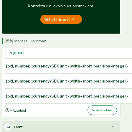
Kontakta din lokala auktionsmäklare.
Sälj på Klaravik
25%
moms tillkommer
Bud (
101
st
)
{bid, number, ::currency/SEK unit-width-short precision-integer}
{bid, number, ::currency/SEK unit-width-short precision-integer}
{bid, number, ::currency/SEK unit-width-short precision-integer}
Visa alla bud
= Autobud
Frakt