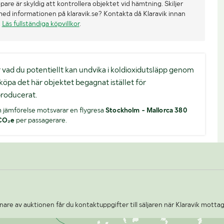
re är skyldig att kontrollera objektet vid hämtning. Skiljer
med informationen på klaravik.se? Kontakta då Klaravik innan
.
Läs fullständiga köpvillkor
.
 är vad du potentiellt kan undvika i koldioxidutsläpp genom
 köpa det här objektet begagnat istället för
roducerat.
 jämförelse motsvarar en flygresa
Stockholm - Mallorca 380
CO₂e
per passagerare.
are av auktionen får du kontaktuppgifter till säljaren när Klaravik mottag