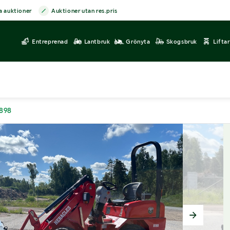
a auktioner
Auktioner utan res.pris
Entreprenad
Lantbruk
Grönyta
Skogsbruk
Lifta
8898