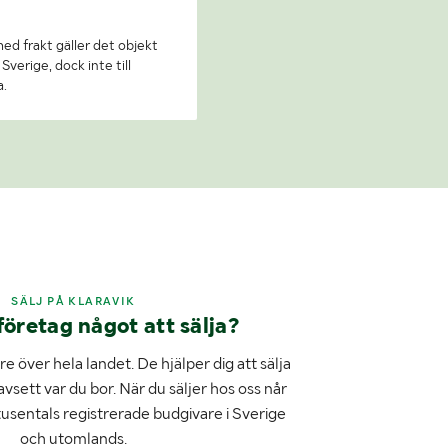
 med frakt gäller det objekt
Sverige, dock inte till
a.
SÄLJ PÅ KLARAVIK
företag något att sälja?
e över hela landet. De hjälper dig att sälja
avsett var du bor. När du säljer hos oss når
tusentals registrerade budgivare i Sverige
och utomlands.