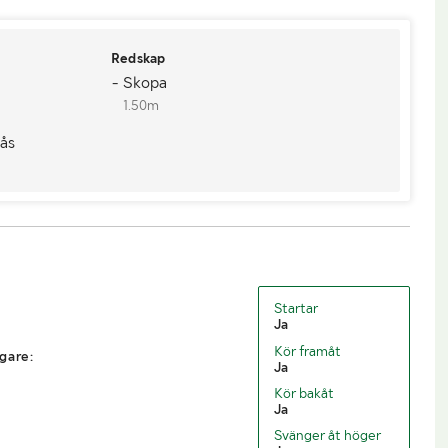
Redskap
- Skopa
1.50m
lås
Startar
Ja
Kör framåt
gare:
Ja
Kör bakåt
Ja
Svänger åt höger