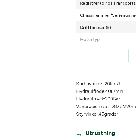
Registrerad hos Transports
Chassinummer/Serienumm
Drifttimmar (h)
Motortyp
Drivmedel
Däckdimension fram
Lyftkapacitet
Körhastighet:20km/h
Hydraulflöde:40L/min
MÅTT OCH VIKT:
Hydraultryck:200Bar
Tjänstevikt (kg)
Vändradie in/ut:1282/2790
Styrvinkel:45grader
Bredd (m)
Utrustning