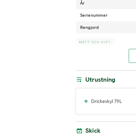
År
Serienummer
Rengjord
MÅTT OCH VIKT:
Bredd (mm)
Höjd (mm)
Utrustning
Drickeskyl 79L
Skick