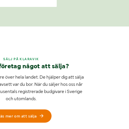
SÄLJ PÅ KLARAVIK
företag något att sälja?
e över hela landet. De hjälper dig att sälja
avsett var du bor. När du säljer hos oss når
tusentals registrerade budgivare i Sverige
och utomlands.
äs mer om att sälja