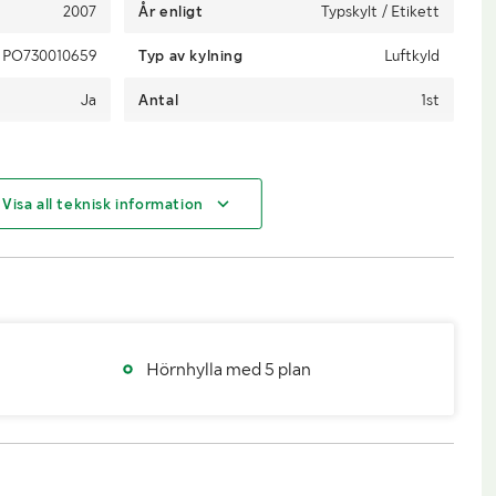
2007
År enligt
Typskylt / Etikett
PO730010659
Typ av kylning
Luftkyld
Ja
Antal
1st
Visa all teknisk information
Kyl: 660
Djup (mm)
Kyl: 440
Kyl: 960
Hörnhylla med 5 plan