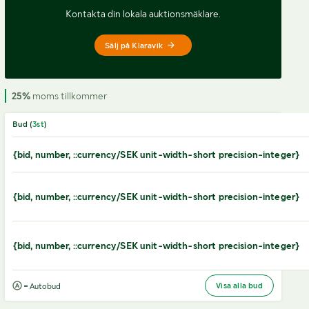
Kontakta din lokala auktionsmäklare.
Sälj på Klaravik
25%
moms tillkommer
Bud (
3
st
)
{bid, number, ::currency/SEK unit-width-short precision-integer}
{bid, number, ::currency/SEK unit-width-short precision-integer}
{bid, number, ::currency/SEK unit-width-short precision-integer}
Visa alla bud
= Autobud