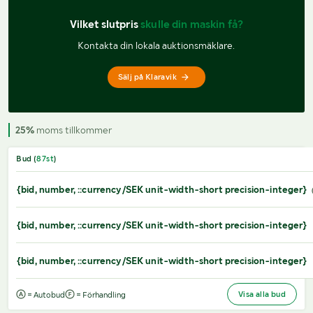
Vilket slutpris 
skulle din maskin få?
Kontakta din lokala auktionsmäklare.
Sälj på Klaravik
25%
moms tillkommer
Bud (
87
st
)
{bid, number, ::currency/SEK unit-width-short precision-integer}
{bid, number, ::currency/SEK unit-width-short precision-integer}
{bid, number, ::currency/SEK unit-width-short precision-integer}
Visa alla bud
= Autobud
= Förhandling