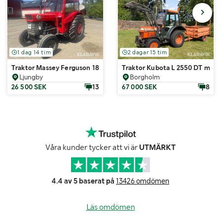
1 dag 14 tim
2 dagar 15 tim
Traktor Massey Ferguson 188
Traktor Kubota L 2550 DT med l
Ljungby
Borgholm
26 500 SEK
13
67 000 SEK
8
Våra kunder tycker att vi är
UTMÄRKT
4.4 av 5 baserat på
13426 omdömen
Läs omdömen