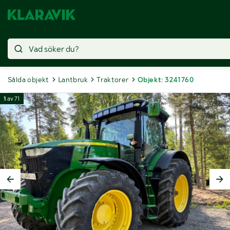
Sålda objekt
Lantbruk
Traktorer
Objekt: 3241760
1
av
71