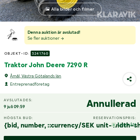
Alla bilder och filmer
Denna auktion är avslutad!
Se fler auktioner
OBJEKT-ID:
3241760
Traktor John Deere 7290 R
Åmål, Västra Götalands län
Entreprenadföretag
Annullerad
AVSLUTADES:
9 juli 09:59
HÖGSTA BUD:
RESERVATIONSPRIS:
{bid, number, ::currency/SEK unit-width-sh
Uppnått