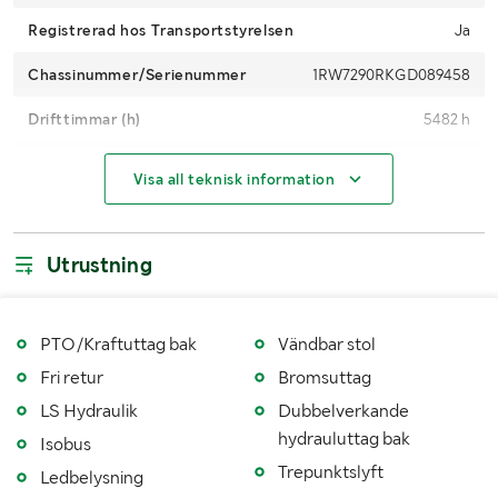
Registrerad hos Transportstyrelsen
Ja
Chassinummer/Serienummer
1RW7290RKGD089458
Drifttimmar (h)
5482 h
Motoreffekt (kW/hk)
235 kW / 319 hp
Visa all teknisk information
4WD
Ja
Maxhastighet (km/h)
40
Utrustning
Drivmedel
Diesel
Antal nycklar
2
PTO/Kraftuttag bak
Vändbar stol
Fri retur
Bromsuttag
Fordonsstatus
Påställd
LS Hydraulik
Dubbelverkande
Senaste godkända besiktning
20160413
hydrauluttag bak
Isobus
Trepunktslyft
Importerad
Nej
Ledbelysning