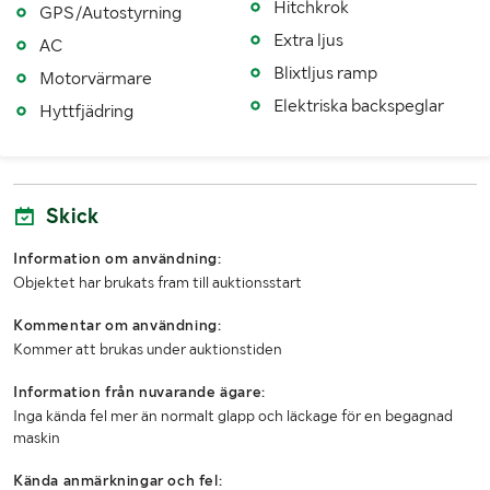
Hitchkrok
GPS/Autostyrning
Antal registrerade ägare
3
Extra ljus
AC
Blixtljus ramp
MÅTT OCH VIKT:
Motorvärmare
Elektriska backspeglar
Hyttfjädring
Tjänstevikt (kg)
10100
Lastvikt (kg)
5900
Skick
Totalvikt (kg)
16000
Information om användning:
Längd (mm)
5929
Objektet har brukats fram till auktionsstart
Bredd (mm)
2550
Kommentar om användning:
Höjd (mm)
3667
Kommer att brukas under auktionstiden
Information från nuvarande ägare:
LASTHJÄLPSINFORMATION:
Inga kända fel mer än normalt glapp och läckage för en begagnad
maskin
Information om
Lasthjälp med lyft erbjuds ej. Hjälp med
lasthjälp
påkörning på transport erbjuds
Kända anmärkningar och fel: