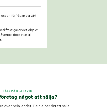
 oss en förfrågan via vårt
 med frakt gäller det objekt
Sverige, dock inte till
a.
SÄLJ PÅ KLARAVIK
företag något att sälja?
e över hela landet. De hjälper dig att sälja