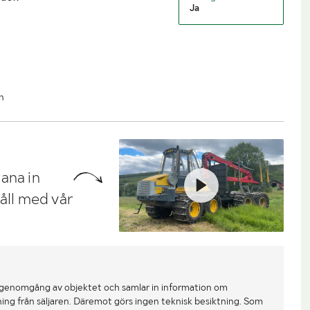
Ja
n
ana in
håll med vår
 genomgång av objektet och samlar in information om
ing från säljaren. Däremot görs ingen teknisk besiktning. Som