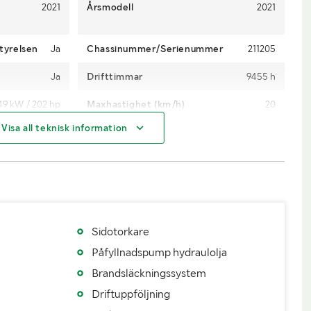
2021
Årsmodell
2021
tyrelsen
Ja
Chassinummer/Serienummer
211205
Ja
Drifttimmar
9455 h
49 kW / 202 hp
Maxhastighet (km/h)
20
Visa all teknisk information
Automat
Drivmedel
Diesel
Ja
Antal nycklar
1
8
Däckdimensioner
710/45-26.5
Epsilon
Räckvidd
10 m
Sidotorkare
Indexator
Grip
Cranab
Påfyllnadspump hydraulolja
Påställd
Senaste godkända besiktning
20210202
Brandsläckningssystem
Driftuppföljning
Nej