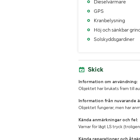
Dieselvärmare
MÅTT OCH VIKT:
GPS
Kranbelysning
Tjänstevikt (kg)
Höj och sänkbar grin
Max lastvikt (kg)
Solskyddsgardiner
Bredd (mm)
Skick
Information om användning:
Objektet har brukats fram till a
Information från nuvarande ä
Objektet fungerar, men har an
Kända anmärkningar och fel:
Varnar för lågt LS tryck (troligen
Kända reparationer och åtgär