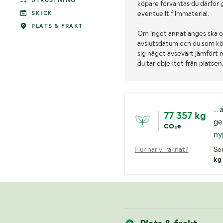
UTRUSTNING
köpare förväntas du därför 
SKICK
eventuellt filmmaterial.
PLATS & FRAKT
Om inget annat anges ska o
avslutsdatum och du som köpa
sig något avsevärt jämfört 
du tar objektet från platsen
..
77 357 kg
ge
CO₂e
ny
Hur har vi räknat?
So
kg