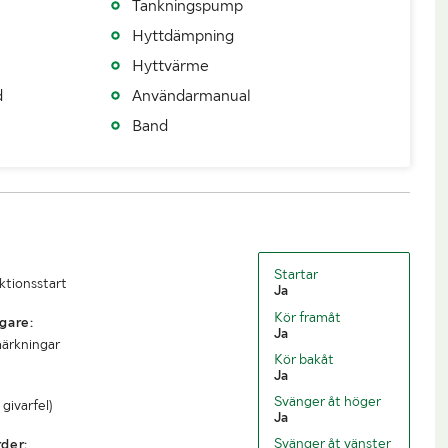
Tankningspump
Hyttdämpning
Hyttvärme
17990
Totalvikt (kg)
32490
d
Användarmanual
14500
Längd (mm)
9290
Band
2870
Startar
uktionsstart
Ja
Kör framåt
gare:
Ja
märkningar
Kör bakåt
Ja
Svänger åt höger
 givarfel)
Ja
Svänger åt vänster
der: