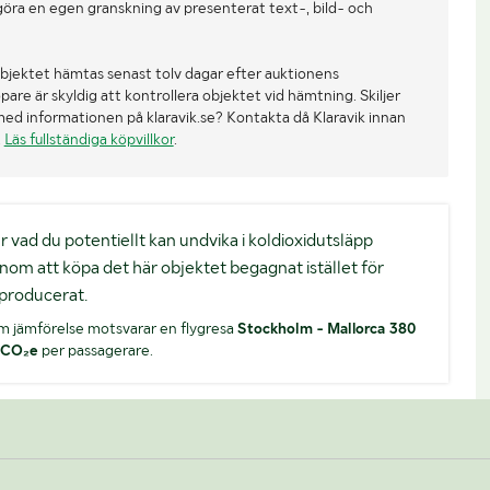
göra en egen granskning av presenterat text-, bild- och
bjektet hämtas senast tolv dagar efter auktionens
re är skyldig att kontrollera objektet vid hämtning. Skiljer
med informationen på klaravik.se? Kontakta då Klaravik innan
.
Läs fullständiga köpvillkor
.
. är vad du potentiellt kan undvika i koldioxidutsläpp
nom att köpa det här objektet begagnat istället för
producerat.
m jämförelse motsvarar en flygresa
Stockholm - Mallorca 380
 CO₂e
per passagerare.