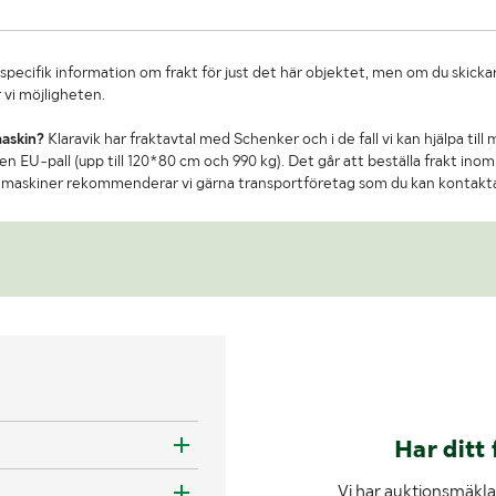
specifik information om frakt för just det här objektet, men om du skickar
 vi möjligheten.
maskin?
Klaravik har fraktavtal med Schenker och i de fall vi kan hjälpa till
n EU-pall (upp till 120*80 cm och 990 kg). Det går att beställa frakt inom 
re maskiner rekommenderar vi gärna transportföretag som du kan kontakt
Har ditt 
Vi har auktionsmäklar