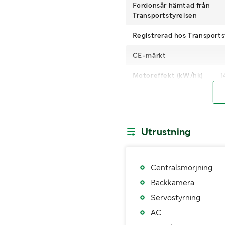
Fordonsår hämtad från
Transportstyrelsen
Registrerad hos Transports
CE-märkt
Motoreffekt (kW/hk)
1
Växellåda
AdBlue
Utrustning
Antal drivande hjul
Kran
Centralsmörjning
Rotator
Backkamera
Fordonsstatus
Servostyrning
AC
Importerad