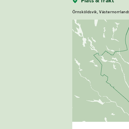
Plats & frakt
Örnsköldsvik, Västernorrlands