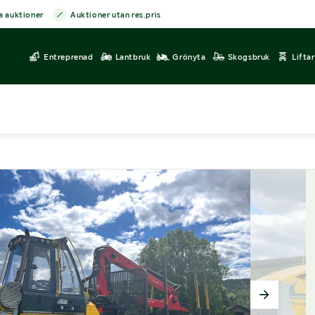
a auktioner
Auktioner utan res.pris
Entreprenad
Lantbruk
Grönyta
Skogsbruk
Lifta