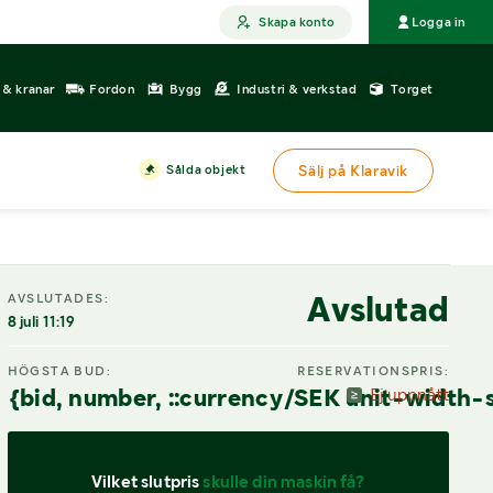
Skapa konto
Logga in
r & kranar
Fordon
Bygg
Industri & verkstad
Torget
Sålda objekt
Sälj på Klaravik
DIGITAL VISNING
Avslutad
AVSLUTADES:
8 juli 11:19
HÖGSTA BUD:
RESERVATIONSPRIS:
{bid, number, ::currency/SEK unit-width-
Ej uppnått
Vilket slutpris 
skulle din maskin få?