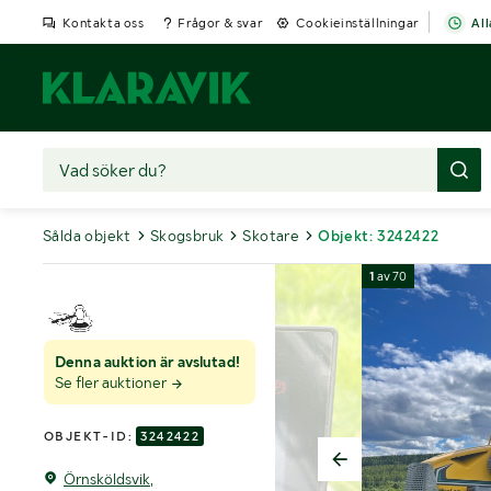
Kontakta oss
Frågor & svar
Cookieinställningar
All
Sålda objekt
Skogsbruk
Skotare
Objekt: 3242422
1
av
70
Denna auktion är avslutad!
Se fler auktioner
OBJEKT-ID:
3242422
Örnsköldsvik,