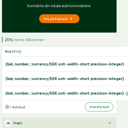
Kontakta din lokala auktionsmäklare.
Sälj på Klaravik
25%
moms tillkommer
Bud (
41
st
)
{bid, number, ::currency/SEK unit-width-short precision-integer}
{bid, number, ::currency/SEK unit-width-short precision-integer}
{bid, number, ::currency/SEK unit-width-short precision-integer}
Visa alla bud
= Autobud
Frakt